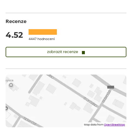
Recenze
4.52
4447 hodnocení
zobrazit recenze
Sandra
ověřený nákup
dnes
vše v naprostém pořádku
Eva
ověřený nákup
před 1 dnem
Velmi spokojená dekuji
Jana
ověřený nákup
před 1 dnem
Flos je nejlepší &#129321;
Map data from
OpenStreetMap