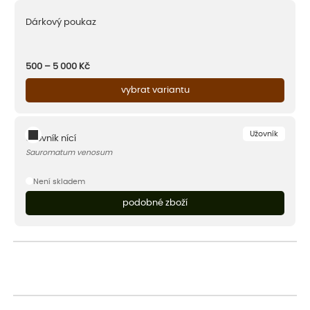
Dárkový poukaz
500 – 5 000
Kč
vybrat variantu
Užovník
Užovník nící
Sauromatum venosum
Není skladem
podobné zboží