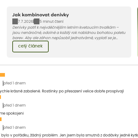
Jak kombinovat denivky
7.7.2026
5 minut čtení
Denivky patří k nejvděčnějším letním kvetoucím trvalkám –
jsou nenáročné, odolné a každý rok nabídnou bohatou paletu
barev. Aby ale záhon nepůsobil jednotvárně, vyplatí se je
doplnit vhodnými sousedy. V dnešním článku vám ukážeme, s
celý článek
jakými trvalkami a travinami denivky nejlépe ladí.
před 1 dnem
 rychle krásně zabalené. Rostlinky po přesazení velice dobře prospívají
před 1 dnem
sme spokojeni
před 1 dnem
bylo v pořádku, žádný problém. Jen jsem byla smutná z dodávky jedné kytky, 