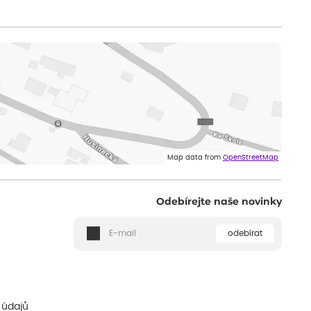
Map data from
OpenStreetMap
Odebírejte naše novinky
odebírat
ě
 údajů