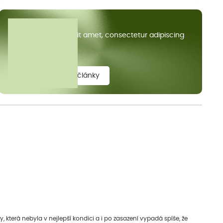
Všechny články
Lorem ipsum dolor sit amet, consectetur adipiscing
elit.
zobrazit všechny články
která nebyla v nejlepší kondici a i po zasazení vypadá spíše, že