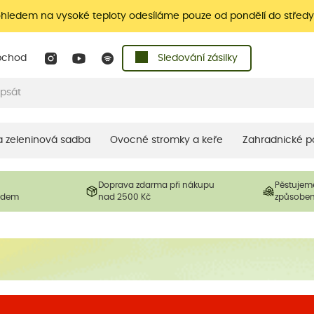
ohledem na vysoké teploty odesíláme pouze od pondělí do středy
bchod
Sledování zásilky
 a zeleninová sadba
Ovocné stromky a keře
Zahradnické p
Doprava zdarma při nákupu
Pěstujem
ladem
nad 2500 Kč
způsobe