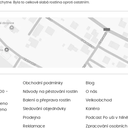
 chytne. Byla to celkově slabá rostlina oproti ostatním.
Obchodní podmínky
Blog
:00 -
Návody na pěstování rostlin
O nás
Balení a přeprava rostlin
Velkoobchod
řeno
Sledování objednávky
Kariéra
řeno
Prodejna
Podcast Po uši v hlín
Reklamace
Zpracování osobních