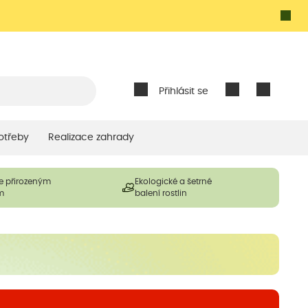
Přihlásit se
otřeby
Realizace zahrady
e přirozeným
Ekologické a šetrné
m
balení rostlin