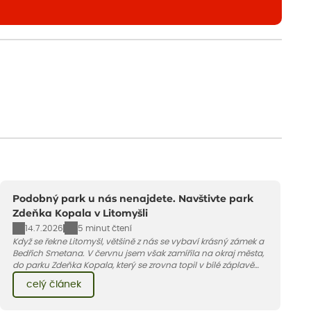
Podobný park u nás nenajdete. Navštivte park
Zdeňka Kopala v Litomyšli
14.7.2026
5 minut čtení
Když se řekne Litomyšl, většině z nás se vybaví krásný zámek a
Bedřich Smetana. V červnu jsem však zamířila na okraj města,
do parku Zdeňka Kopala, který se zrovna topil v bílé záplavě
kvetoucích kopretin. Fotky řeknou víc než slova, přidávám k
celý článek
nim pár řádků o tom, jak tento jedinečný kus krajiny vznikl.