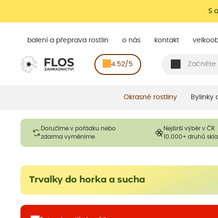
S 
balení a přeprava rostlin
o nás
kontakt
velkoo
4.52/5
Okrasné rostliny
Bylinky
Doručíme v pořádku nebo
Nejširší výběr v ČR
zdarma vyměníme
10.000+ druhů sk
Trvalky do horka a sucha