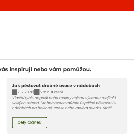
vás inspirují nebo vám pomůžou.
Jak pěstovat drobné ovoce v nádobách
21.7.2026
5 minut čtení
Vlastní rybíz, angrešt nebo maliny nejsou výsadou majitelů
velkých zahrad. Drobné ovoce můžete úspěšně pěstovat i v
nádobách na balkoně, terase nebo malém dvorku. Stačí
vybrat vhodnou odrůdu, dostatečně velký květináč a dodržet
pár základních pravidel. V tomto článku vám poradíme, jak na
celý článek
to.