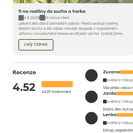
11 na rostliny do sucha a horka
4.8.2026
10 minut čtení
Letošní léto dává zahradám zabrat. Přesto existují rostliny,
kterým sucho a žár vůbec nevadí. Naopak, v rozpáleném
záhonu i na osluněné terase se cítí jako doma. Vybrali jsme
pro vás 11 tipů na odolné druhy, které zvládnou horké a suché
léto bez pravidelné zálivky. Pojďme se podívat, které to jsou.
celý článek
Recenze
Zuzana
ověřený nákup
4.52
Vše přišlo velice
4426 hodnocení
Jarda
ověřený nákup
Dobrý den, byli j
Lenka
ověřený nákup
Eshop, objednání 