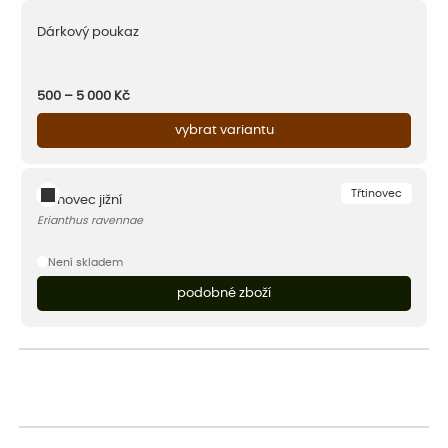
Dárkový poukaz
500 – 5 000
Kč
vybrat variantu
Třtinovec
Třtinovec jižní
Erianthus ravennae
Není skladem
podobné zboží