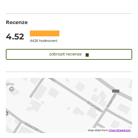
Recenze
4.52
4426 hodnocení
zobrazit recenze
Zuzana
ověřený nákup
dnes
Vše přišlo velice rychle krásně zabalené. Rostlinky po přesazení
velice dobře prospívají
Jarda
ověřený nákup
dnes
Dobrý den, byli jsme spokojeni
Lenka
ověřený nákup
dnes
Eshop, objednání bylo v pořádku, žádný problém. Jen jsem byla
Map data from
OpenStreetMap
smutná z dodávky jedné kytky, která nebyla v nejlepší kondici a i
po zasazení vypadá spíše, že odejde, než že se chytne. Byla to