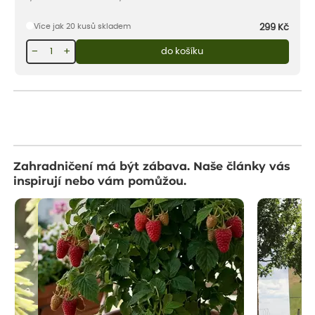
Více jak 20 kusů skladem
299
Kč
−
+
do košíku
Zahradničení má být zábava. Naše články vás
inspirují nebo vám pomůžou.