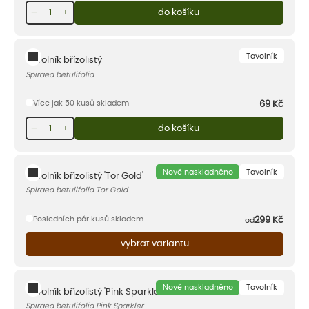
−
+
do košíku
Tavolník
Tavolník břízolistý
Spiraea betulifolia
Více jak 50 kusů skladem
69
Kč
−
+
do košíku
Nově naskladněno
Tavolník
Tavolník břízolistý 'Tor Gold'
Spiraea betulifolia Tor Gold
Posledních pár kusů skladem
299
Kč
od
vybrat variantu
Nově naskladněno
Tavolník
Tavolník břízolistý 'Pink Sparkler'
Spiraea betulifolia Pink Sparkler