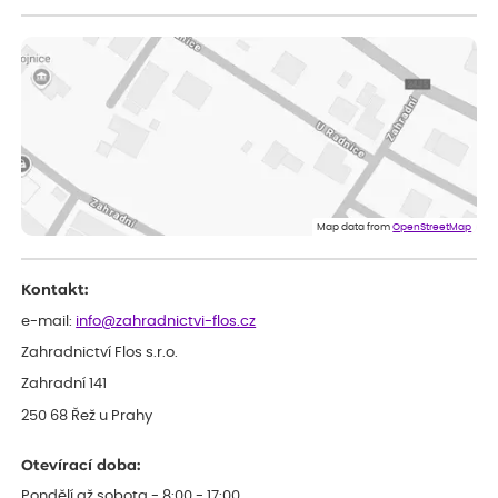
Vladimíra
ověřený nákup
dnes
Vše v pořádku, jsem spokojena.
Iveta
ověřený nákup
dnes
Rostlina mi přišla v dobrém stavu, jsem spokojená.
Zuzana
ověřený nákup
dnes
Spokojenost s dodáním kvalitních rostlin
Map data from
OpenStreetMap
Kontakt:
e-mail:
info@zahradnictvi-flos.cz
Zahradnictví Flos s.r.o.
Zahradní 141
250 68 Řež u Prahy
Otevírací doba:
Pondělí až sobota - 8:00 - 17:00