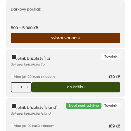
Dárkový poukaz
500 – 5 000
Kč
vybrat variantu
Tavolník
Tavolník břízolistý 'Tor'
Spiraea betulifolia Tor
Více jak 50 kusů skladem
139
Kč
−
+
do košíku
Nově naskladněno
Tavolník
Tavolník břízolistý 'Island'
Spiraea betulifolia Island
Více jak 20 kusů skladem
169
Kč