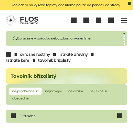
S ohledem na vysoké teploty odesíláme pouze od pondělí do středy
Přihlásit se
Doručíme v pořádku nebo zdarma vyměníme
okrasné rostliny
listnaté dřeviny
listnaté keře
tavolník břízolistý
Tavolník břízolistý
nejprodávanější
nejnovější
nejdražší
nejlevnější
abecedně
Filtrovat