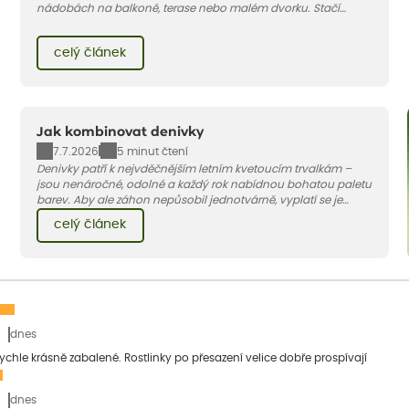
nádobách na balkoně, terase nebo malém dvorku. Stačí
vybrat vhodnou odrůdu, dostatečně velký květináč a dodržet
pár základních pravidel. V tomto článku vám poradíme, jak na
celý článek
to.
Jak kombinovat denivky
7.7.2026
5 minut čtení
Denivky patří k nejvděčnějším letním kvetoucím trvalkám –
jsou nenáročné, odolné a každý rok nabídnou bohatou paletu
barev. Aby ale záhon nepůsobil jednotvárně, vyplatí se je
doplnit vhodnými sousedy. V dnešním článku vám ukážeme, s
celý článek
jakými trvalkami a travinami denivky nejlépe ladí.
dnes
 rychle krásně zabalené. Rostlinky po přesazení velice dobře prospívají
dnes