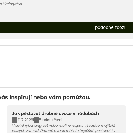
a Variegatus
podobné zboží
vás inspirují nebo vám pomůžou.
Jak pěstovat drobné ovoce v nádobách
21.7.2026
5 minut čtení
Vlastní rybíz, angrešt nebo maliny nejsou výsadou majitelů
velkých zahrad. Drobné ovoce můžete úspěšně pěstovat i v