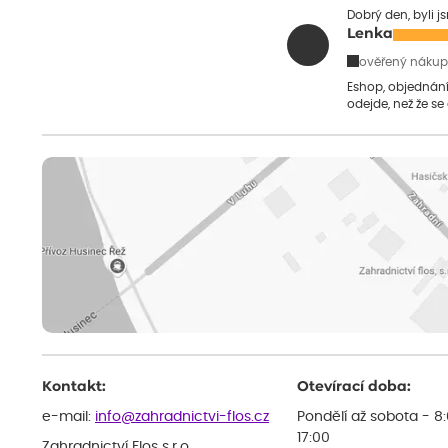
Dobrý den, byli j
Lenka
ověřený nákup
Eshop, objednání 
odejde, než že se
Kontakt:
Otevírací doba:
e-mail:
info@zahradnictvi-flos.cz
Pondělí až sobota - 8
17:00
Zahradnictví Flos s.r.o.