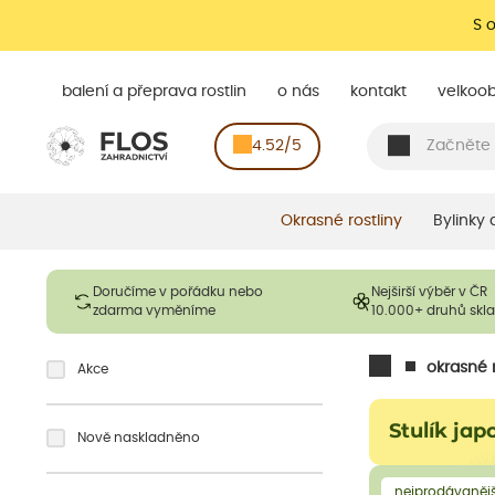
S 
balení a přeprava rostlin
o nás
kontakt
velkoo
4.52/5
Okrasné rostliny
Bylinky
Doručíme v pořádku nebo
Nejširší výběr v ČR
zdarma vyměníme
10.000+ druhů sk
okrasné r
Akce
Stulík ja
Nově naskladněno
nejprodávanějš