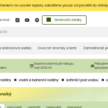
ohledem na vysoké teploty odesíláme pouze od pondělí do středy
bchod
Sledování zásilky
 a zeleninová sadba
Ovocné stromky a keře
Zahradnické p
Doprava zdarma při nákupu
Pěstujem
ladem
nad 2500 Kč
způsobe
ostliny
vodní a bahenní rostliny
kořenící pod vodou
s
ponský
í
nejnovější
nejdražší
nejlevnější
abecedně