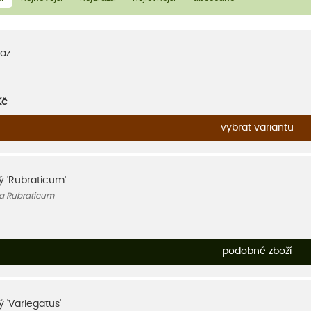
az
Kč
vybrat variantu
ký 'Rubraticum'
a Rubraticum
podobné zboží
ý 'Variegatus'