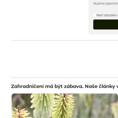
Nuphar japonic
Není skladem
Zahradničení má být zábava. Naše články 