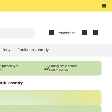
Přihlásit se
otřeby
Realizace zahrady
e přirozeným
Ekologické a šetrné
m
balení rostlin
tulík japonský