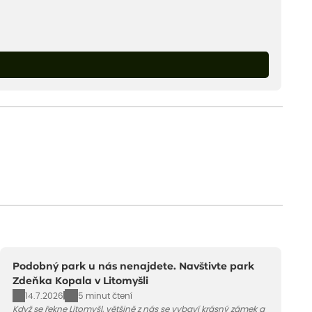
Podobný park u nás nenajdete. Navštivte park
Zdeňka Kopala v Litomyšli
14.7.2026
5 minut čtení
Když se řekne Litomyšl, většině z nás se vybaví krásný zámek a