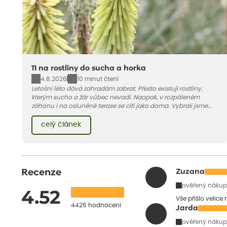
11 na rostliny do sucha a horka
4.8.2026
10 minut čtení
Letošní léto dává zahradám zabrat. Přesto existují rostliny,
kterým sucho a žár vůbec nevadí. Naopak, v rozpáleném
záhonu i na osluněné terase se cítí jako doma. Vybrali jsme
pro vás 11 tipů na odolné druhy, které zvládnou horké a suché
léto bez pravidelné zálivky. Pojďme se podívat, které to jsou.
celý článek
Recenze
Zuzana
ověřený nákup
4.52
Vše přišlo velice
4426 hodnocení
Jarda
ověřený nákup