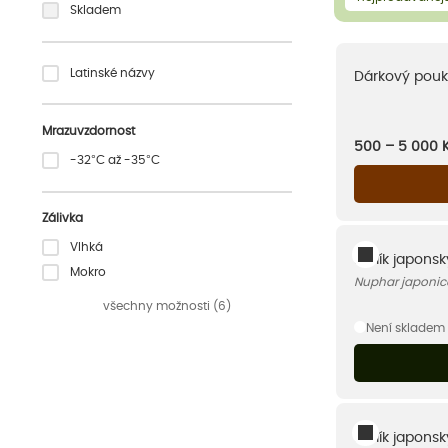
Skladem
Latinské názvy
Dárkový pouk
Mrazuvzdornost
500 – 5 000
-32°C až -35°C
Zálivka
Vlhká
Stulík japons
Mokro
Nuphar japonic
všechny možnosti (6)
Není skladem
Stulík japonsk