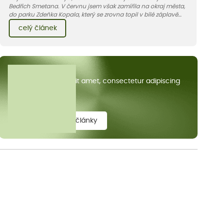
Bedřich Smetana. V červnu jsem však zamířila na okraj města,
do parku Zdeňka Kopala, který se zrovna topil v bílé záplavě
kvetoucích kopretin. Fotky řeknou víc než slova, přidávám k
celý článek
nim pár řádků o tom, jak tento jedinečný kus krajiny vznikl.
Všechny články
Lorem ipsum dolor sit amet, consectetur adipiscing
elit.
zobrazit všechny články