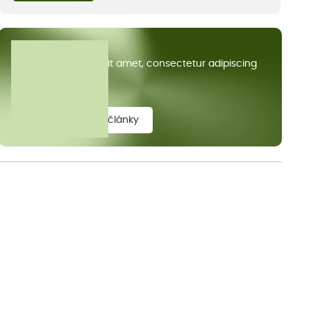
Všechny články
Lorem ipsum dolor sit amet, consectetur adipiscing
elit.
zobrazit všechny články