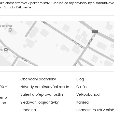
pokojenost, stromky v pěkném stavu. Jediné, co my chybělo, bylo komuniko
 náhradu. Děkujeme
Obchodní podmínky
Blog
:00 -
Návody na pěstování rostlin
O nás
Balení a přeprava rostlin
Velkoobchod
řeno
Sledování objednávky
Kariéra
řeno
Prodejna
Podcast Po uši v hlín