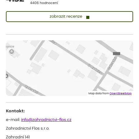
4406 hodnocení
zobrazit recenze
Lenka
ověřený nákup
dnes
Měla jsem pouze 1objednavku a zatím jsem spokojená se
sazenicemi
Miroslava
ověřený nákup
před 1 dnem
Rostliny byly v pořádku, dobře zabalené, celková spokojenost.
Dominika
ověřený nákup
před 1 dnem
Doporučuji :). Spokojenost, stromky v pěkném stavu. Jediné, co
Map data from
OpenStreetMap
my chybělo, bylo komunikování nedostupného zboží před
odesláním objednávky, objednali bychom obratem náhradu.
Děkujeme
Kontakt:
e-mail:
info@zahradnictvi-flos.cz
Zahradnictví Flos s.r.o.
Zahradní 141