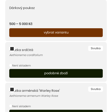
Dárkový poukaz
500 – 5 000
Kč
vybrat variantu
Sivutka
Sivutka srdčitá
Aethionema cordifolium
Není skladem
podobné zboží
Sivutka
Sivutka arménská 'Warley Rose'
Aethionema armenum Warley Rose
Není skladem