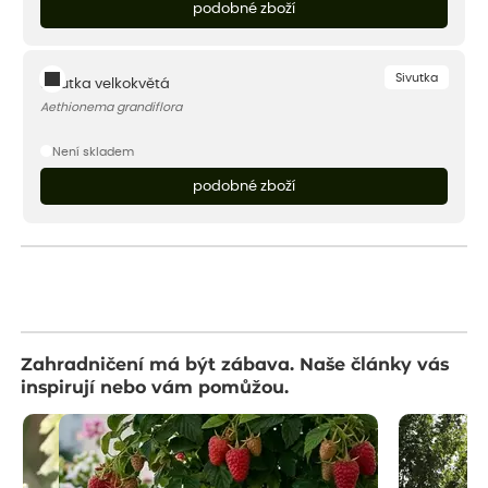
podobné zboží
Sivutka
Sivutka velkokvětá
Aethionema grandiflora
Není skladem
podobné zboží
Zahradničení má být zábava. Naše články vás
inspirují nebo vám pomůžou.