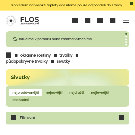
S ohledem na vysoké teploty odesíláme pouze od pondělí do středy
Přihlásit se
Doručíme v pořádku nebo zdarma vyměníme
okrasné rostliny
trvalky
půdopokryvné trvalky
sivutky
Sivutky
nejprodávanější
nejnovější
nejdražší
nejlevnější
abecedně
Filtrovat