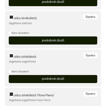
podobné zboží
Šípatka
Šípatka širokolistá
Sagittaria latifolia
Není skladem
podobné zboží
Šípatka
Šípatka střelolistá
Sagittaria sagittifolia
Není skladem
podobné zboží
Šípatka
Šípatka střelolistá 'Flore Pleno'
Sagittaria sagittifolia Flore Pleno