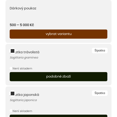
Dárkový poukaz
500 – 5 000
Kč
vybrat variantu
Šípatka
Šípatka trávolistá
Sagittaria graminea
Není skladem
podobné zboží
Šípatka
Šípatka japonská
Sagittaria japonica
Není skladem