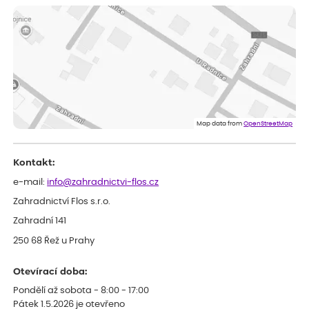
ověřený nákup
dnes
Měla jsem pouze 1objednavku a zatím jsem spokojená se
sazenicemi
Miroslava
ověřený nákup
před 1 dnem
Rostliny byly v pořádku, dobře zabalené, celková spokojenost.
Dominika
ověřený nákup
před 1 dnem
Doporučuji :). Spokojenost, stromky v pěkném stavu. Jediné, co
Map data from
OpenStreetMap
my chybělo, bylo komunikování nedostupného zboží před
odesláním objednávky, objednali bychom obratem náhradu.
Děkujeme
Kontakt:
e-mail:
info@zahradnictvi-flos.cz
Zahradnictví Flos s.r.o.
Zahradní 141
250 68 Řež u Prahy
Otevírací doba:
Pondělí až sobota - 8:00 - 17:00
Pátek 1.5.2026 je otevřeno