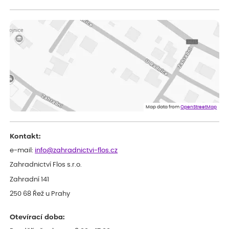
Vladimíra
ověřený nákup
dnes
Vše v pořádku, jsem spokojena.
Iveta
ověřený nákup
dnes
Rostlina mi přišla v dobrém stavu, jsem spokojená.
Zuzana
ověřený nákup
dnes
Spokojenost s dodáním kvalitních rostlin
Map data from
OpenStreetMap
Kontakt:
e-mail:
info@zahradnictvi-flos.cz
Zahradnictví Flos s.r.o.
Zahradní 141
250 68 Řež u Prahy
Otevírací doba: