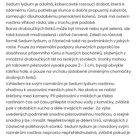
Sedum lydium je odolná, kobercovitě rostoucí droboť, která k
zdárnému růstu potřebuje slunce a dobře propustný substrát,
zamezující dlouhodobému přemokření kořenů. Jinak má ovšem
rostlina vlhkost ráda, ale v trochu jiné podobě.
Barva droboučkých lístků může být tmavě nebo sytě zelená, ale
také kovově modrozelená i zářivě červená. Záleží na růstové
formě Sedum lydium, a částečně také na podmínkách v jakých
roste. Pouze za maximální podpory slunečních paprsků lze
dosáhnout přízemního růstu a hustých bochánků, složených z
množství droboučkých těl na tenkých stvolech. Stonky mohou
při takovém pěstování vysoké pouze 2 - 3 cm, bývají obvykle
takřka holé, a pouze na vrcholu ozdobené zmíněnými chomáčky
drobných lístků.
Vzhledem ke svým rozměrům je Sedum lydium rostlinou
vhodnou k osazování menších ploch. Na skalce se nabízí
štěrbiny mezi kameny. Při pěstování v miskách je třeba
rostlinám čas od času přilepšit trochou vody z konvičky, zvláště
pak v obdobích sucha a déle trvajících veder. Za výše
uvedených podmínek snadno pěstovatelnou rostlinou, a stejně
snadno ji lze i množit. Nejefektivnější je dělení trsů, vznikajících z
částečně poléhavých stonků. Sedum lydium je i navzdory svým
rozměrům rostlina naprosto nepřehlédnutelná, zvláště pokud je