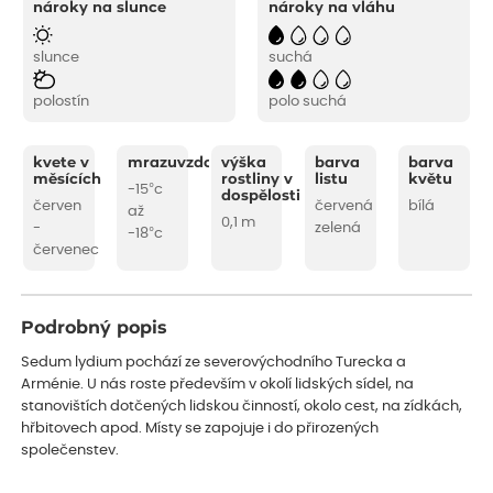
nároky na slunce
nároky na vláhu
slunce
suchá
polostín
polo suchá
kvete v
mrazuvzdornost
výška
barva
barva
měsících
rostliny v
listu
květu
-15°c
dospělosti
červen
červená
bílá
až
0,1 m
-
zelená
-18°c
červenec
Podrobný popis
Sedum lydium pochází ze severovýchodního Turecka a
Arménie. U nás roste především v okolí lidských sídel, na
stanovištích dotčených lidskou činností, okolo cest, na zídkách,
hřbitovech apod. Místy se zapojuje i do přirozených
společenstev.