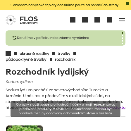
S ohledem na vysoké teploty odesíláme pouze od pondělí do středy
Přihlásit se
Doručíme v pořádku nebo zdarma vyměníme
okrasné rostliny
trvalky
půdopokryvné trvalky
rozchodník
Rozchodník lydijský
Sedum lydium
Sedum lydium pochází ze severovýchodního Turecka a
Arménie. U nás roste především v okolí lidských sídel, na
stanovištích dotčených lidskou činností, okolo cest, na zídkách,
Obrázky slouží pouze pro ilustrační účely a mají reprezentovat
hřbitovech apod. Místy se zapojuje i do…
Vše o produktu
prodávané produkty. V závislosti na sezónnosti mohou být
opadavé rostliny dodávány v dormantním stavu a bez listů.
Rostliny mohou být také sestřiženy níže, než je uvedená výška,
aby se podpořil nový růst.