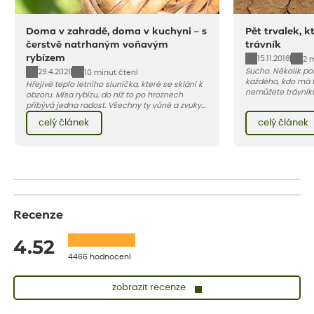
Doma v zahradě, doma v kuchyni – s
Pět trvalek, k
čerstvě natrhaným voňavým
trávník
rybízem
15.11.2018
2 
Sucho. Několik pos
29.4.2021
10 minut čtení
každého, kdo má 
Hřejivé teplo letního sluníčka, které se sklání k
nemůžete trávníku
obzoru. Mísa rybízu, do níž to po hroznech
vedra a nedostat
přibývá jedna radost. Všechny ty vůně a zvuky
bez újmy, zkuste j
červencové zahrady. Sklizeň rybízu do kuchyně
celý článek
celý článek
trvalek, které tr
vnese neuvěřitelný klid a radost. A taky trochu
spolehlivě nahrad
bezstarostnosti dětství při mlsání babiččina
(vydrží sešlapání)
drobenkového koláče s rybízem.
sekáním delší čas
Recenze
4.52
4466 hodnocení
zobrazit recenze