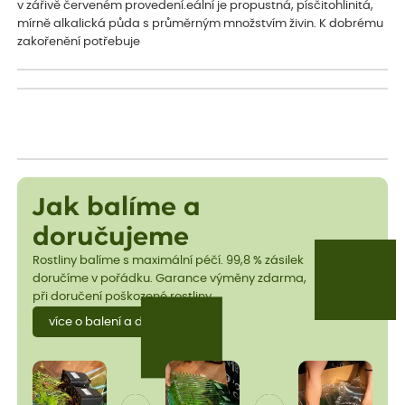
v zářivě červeném provedení.eální je propustná, písčitohlinitá,
mírně alkalická půda s průměrným množstvím živin. K dobrému
zakořenění potřebuje
Jak balíme a
doručujeme
Rostliny balíme s maximální péčí. 99,8 % zásilek
doručíme v pořádku. Garance výměny zdarma,
při doručení poškozené rostliny.
více o balení a dopravě