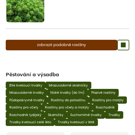
zobrazit podobné rostliny
Pěstování a výsadba
Bíle kvetoucí trvalky
Mrazuvzdorné skalničky
Mrazuvzdorné trvalky
Nízké trvalky (do 1m)
Plazivé rostliny
Půdopokryvné trvalky
Rostliny do polostínu
Rostliny pro motýly
Rostliny pro včely
Rostliny pro včely a motýly
Rozchodník
Rozchodník lydijský
Skalničky
Suchomilné trvalky
Trvalky
Trvalky kvetoucí celé léto
Trvalky kvetoucí v létě