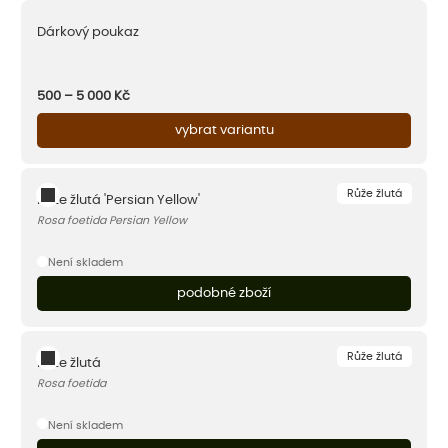
Dárkový poukaz
500 – 5 000
Kč
vybrat variantu
Růže žlutá
Růže žlutá 'Persian Yellow'
Rosa foetida Persian Yellow
Není skladem
podobné zboží
Růže žlutá
Růže žlutá
Rosa foetida
Není skladem