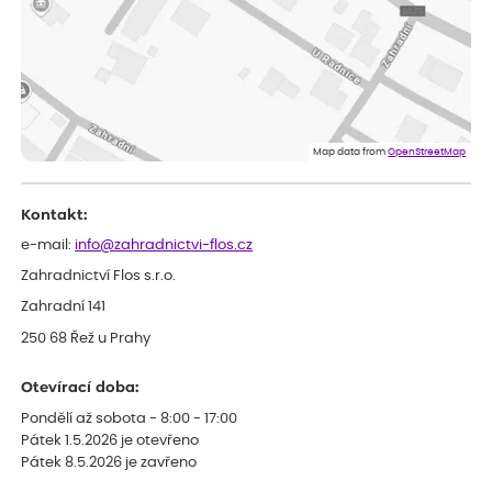
Miroslava
ověřený nákup
před 1 dnem
Rostliny byly v pořádku, dobře zabalené, celková spokojenost.
Dominika
ověřený nákup
před 1 dnem
Doporučuji :). Spokojenost, stromky v pěkném stavu. Jediné, co
Map data from
OpenStreetMap
my chybělo, bylo komunikování nedostupného zboží před
odesláním objednávky, objednali bychom obratem náhradu.
Děkujeme
Kontakt:
e-mail:
info@zahradnictvi-flos.cz
Zahradnictví Flos s.r.o.
Zahradní 141
250 68 Řež u Prahy
Otevírací doba:
Pondělí až sobota - 8:00 - 17:00
Pátek 1.5.2026 je otevřeno
Pátek 8.5.2026 je zavřeno