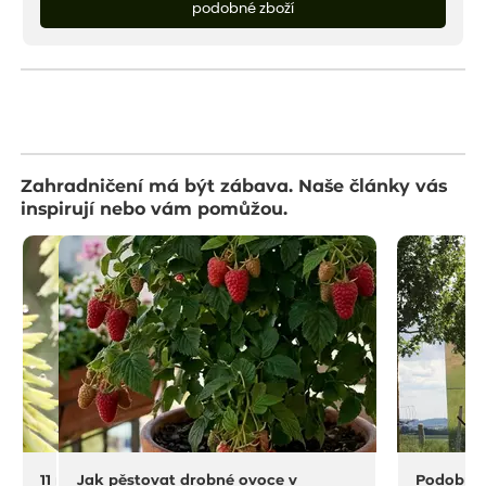
podobné zboží
Zahradničení má být zábava. Naše články vás
inspirují nebo vám pomůžou.
11 na rostliny do sucha a horka
Jak pěstovat drobné ovoce v
Podobný 