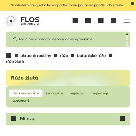
S ohledem na vysoké teploty odesíláme pouze od pondělí do středy
Přihlásit se
Doručíme v pořádku nebo zdarma vyměníme
okrasné rostliny
růže
botanické růže
růže žlutá
Růže žlutá
nejprodávanější
nejnovější
nejdražší
nejlevnější
abecedně
Filtrovat