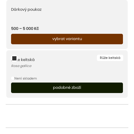
Dárkový poukaz
500 – 5 000
Kč
vybrat variantu
Růže keltská
Růže keltská
Rosa gallica
Není skladem
podobné zboží