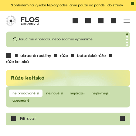
S ohledem na vysoké teploty odesíláme pouze od pondělí do středy
Přihlásit se
Doručíme v pořádku nebo zdarma vyměníme
okrasné rostliny
růže
botanické růže
růže keltská
Růže keltská
nejprodávanější
nejnovější
nejdražší
nejlevnější
abecedně
Filtrovat