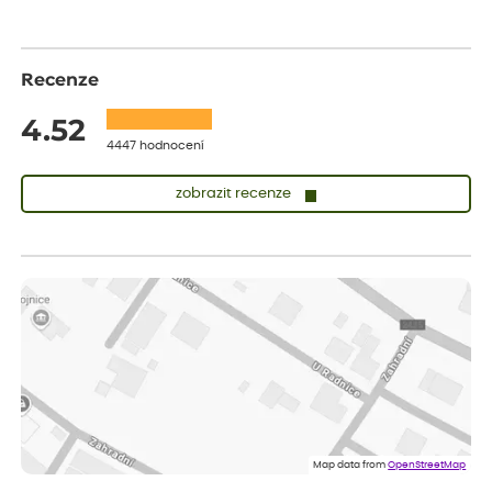
Recenze
4.52
4447 hodnocení
zobrazit recenze
Sandra
ověřený nákup
dnes
vše v naprostém pořádku
Eva
ověřený nákup
dnes
Velmi spokojená dekuji
Jana
ověřený nákup
dnes
Flos je nejlepší &#129321;
Map data from
OpenStreetMap