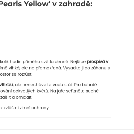
Pearls Yellow' v zahradě:
kolik hodin přímého světla denně. Nejlépe
prospívá v
 mírně vlhká, ale ne přemokřená. Vysaďte ji do záhonu s
stor se rozrůst.
 vlhkou
, ale nenechávejte vodu stát. Pro bohaté
ování odkvetlých květů. Na jaře seřízněte suché
dělit a omladit.
z zvláštní zimní ochrany.