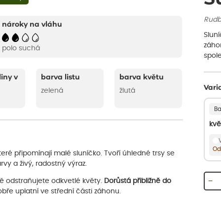
Rudbe
nároky na vláhu
Sluní
záho
polo suchá
spol
liny v
barva listu
barva květu
Vari
zelená
žlutá
Ba
kvě
Od
které připomínají malé sluníčko. Tvoří úhledné trsy se
vy a živý, radostný výraz.
−
ně odstraňujete odkvetlé květy.
Dorůstá přibližně do
obře uplatní ve střední části záhonu.