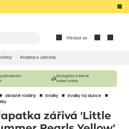
Přihlásit se
otřeby
Realizace zahrady
e přirozeným
Ekologické a šetrné
m
balení rostlin
okrasné rostliny
trvalky
trvalky na slunce
atky
řapatka zářivá 'Little
ummer Pearls Yellow'