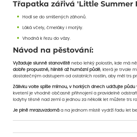
Třapatka zářivá 'Little Summer 
Hodí se do smíšených záhonů.
Láká včely, čmeláky i motýly.
Vhodná k řezu do vázy.
Návod na pěstování:
Vyžaduje slunné stanoviště
nebo lehký polostín, kde má ně
dobře propustné, hlinité
až humózní půdě
, která je trvale
dostatečným odstupem od ostatních rostlin, aby měl trs pro
Zálivku volte spíše mírnou, v horkých dnech udržujte půdu
kvetení je vhodné občasné přihnojení a pravidelné odstraň
lodyhy těsně nad zemí a jednou za několik let můžete trs roz
Je plně mrazuvzdorná
a na jednom místě vydrží řadu let be