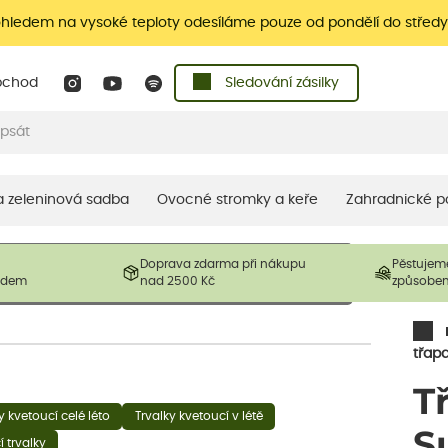
ohledem na vysoké teploty odesíláme pouze od pondělí do středy
bchod
Sledování zásilky
 a zeleninová sadba
Ovocné stromky a keře
Zahradnické p
 prodávané produkty. V závislosti na sezónnosti mohou být
Doprava zdarma při nákupu
Pěstujem
ostliny mohou být také sestřiženy níže, než je uvedená
ladem
nad 2500 Kč
způsobe
řil nový růst.
třap
T
y kvetoucí celé léto
Trvalky kvetoucí v létě
S
í trvalky