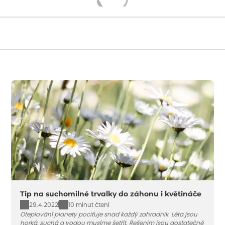
Načítám...
Tip na suchomilné trvalky do záhonu i květináče
29.4.2022
10 minut čtení
Oteplování planety pociťuje snad každý zahradník. Léta jsou
horká, suchá a vodou musíme šetřit. Řešením jsou dostatečně