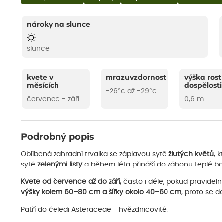
nároky na slunce
slunce
kvete v
mrazuvzdornost
výška rost
měsících
dospělosti
-26°c až -29°c
červenec - září
0,6 m
Podrobný popis
Oblíbená zahradní trvalka se záplavou sytě
žlutých květů
, 
sytě
zelenými listy
a během léta přináší do záhonu teplé bar
Kvete od července až do září,
často i déle, pokud pravidel
výšky kolem 60–80 cm a šířky okolo 40–60 cm
, proto se d
Patří do čeledi Asteraceae - hvězdnicovité.