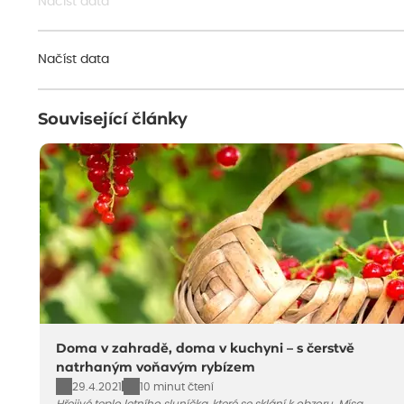
Načíst data
Načíst data
Související články
Doma v zahradě, doma v kuchyni – s čerstvě
natrhaným voňavým rybízem
29.4.2021
10 minut čtení
Hřejivé teplo letního sluníčka, které se sklání k obzoru. Mísa