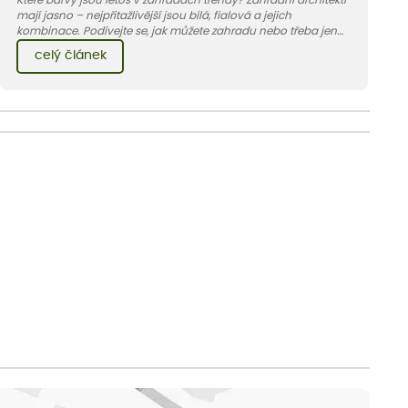
mají jasno – nejpřitažlivější jsou bílá, fialová a jejich
kombinace. Podívejte se, jak můžete zahradu nebo třeba jen
jeden záhon, terasu či balkon do bílo-fialových tónů
celý článek
obléknout i vy.