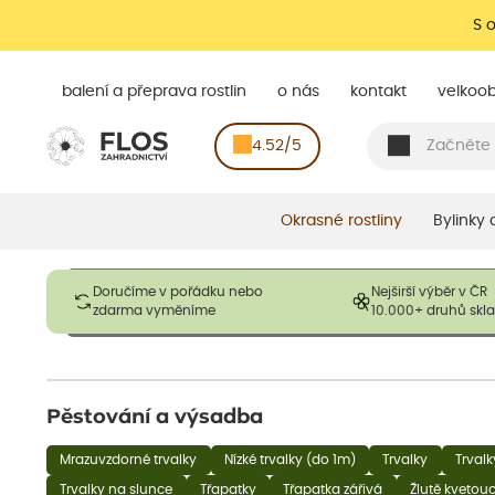
S 
balení a přeprava rostlin
o nás
kontakt
velkoo
4.52/5
Okrasné rostliny
Bylinky
Obrázky slouží pouze pro ilustrační účely a mají reprezentovat
Doručíme v pořádku nebo
Nejširší výběr v ČR
opadavé rostliny dodávány v dormantním stavu a bez listů. R
zdarma vyměníme
10.000+ druhů sk
výška, aby se podpo
Pěstování a výsadba
Mrazuvzdorné trvalky
Nízké trvalky (do 1m)
Trvalky
Trvalk
Trvalky na slunce
Třapatky
Třapatka zářivá
Žlutě kvetouc