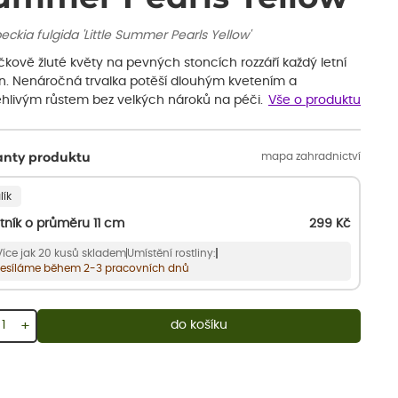
ckia fulgida 'Little Summer Pearls Yellow'
čkově žluté květy na pevných stoncích rozzáří každý letní
n. Nenáročná trvalka potěší dlouhým kvetením a
ehlivým růstem bez velkých nároků na péči.
Vše o produktu
mapa zahradnictví
anty produktu
lík
tník o průměru 11 cm
299
Kč
Více jak 20 kusů skladem
Umístění rostliny:
esíláme během 2-3 pracovních dnů
+
do košíku