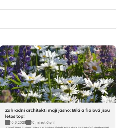
Zahradní architekti mají jasno: Bílá a fialová jsou
letos top!
10.6.2021
10 minut čtení
Které barvy jsou letos v zahradách trendy? Zahradní architekti