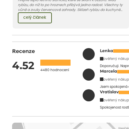
rybízu, do níž to po hroznech přibývá jedna radost. Všechny ty
vůně a zvuky červencové zahrady. Sklizeň rybízu do kuchyně
vnese neuvěřitelný klid a radost. A taky trochu bezstarostnosti
celý článek
dětství při mlsání babiččina drobenkového koláče s rybízem.
Recenze
Lenka
ověřený nákup
4.52
Doporučuji. Napr
4480 hodnocení
Marcela
ověřený nákup
Jsem spokojená 
Vratislav
ověřený nákup
Spokojenost rost