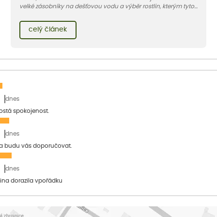
velké zásobníky na dešťovou vodu a výběr rostlin, kterým tyto
podmínky nevadí. Benefitem je pak barevný záhon kvetoucí
několik měsíců. Co víc si přát…
celý článek
dnes
ostá spokojenost.
dnes
a budu vás doporučovat.
dnes
lina dorazila vpořádku