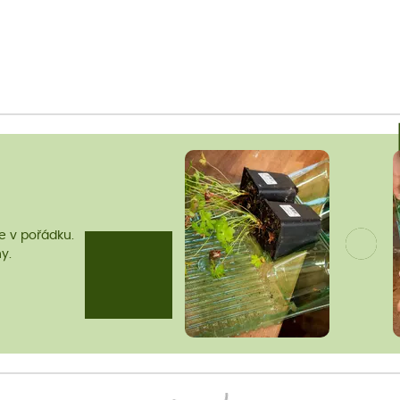
me v pořádku.
y.