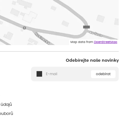
Map data from
OpenStreetMap
Odebírejte naše novinky
odebírat
ě
 údajů
ouborů