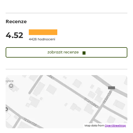
Recenze
4.52
4426 hodnocení
zobrazit recenze
Zuzana
ověřený nákup
dnes
Vše přišlo velice rychle krásně zabalené. Rostlinky po přesazení
velice dobře prospívají
Jarda
ověřený nákup
dnes
Dobrý den, byli jsme spokojeni
Lenka
ověřený nákup
dnes
Eshop, objednání bylo v pořádku, žádný problém. Jen jsem byla
Map data from
OpenStreetMap
smutná z dodávky jedné kytky, která nebyla v nejlepší kondici a i
po zasazení vypadá spíše, že odejde, než že se chytne. Byla to