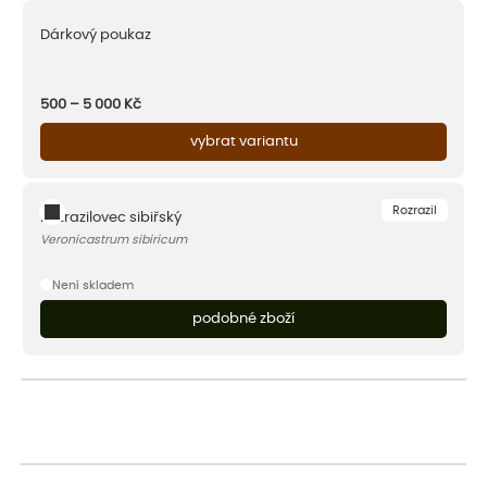
Dárkový poukaz
500 – 5 000
Kč
vybrat variantu
Rozrazil
Rozrazilovec sibiřský
Veronicastrum sibiricum
Není skladem
podobné zboží