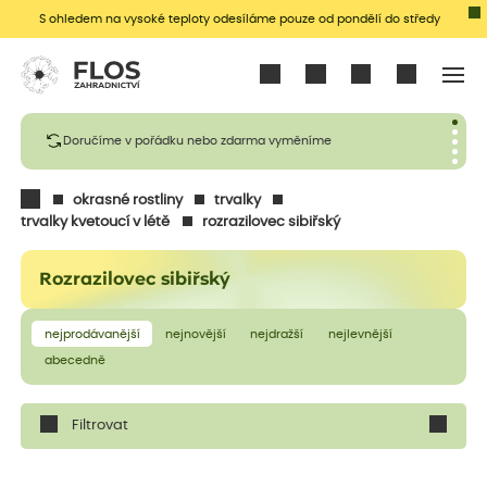
S ohledem na vysoké teploty odesíláme pouze od pondělí do středy
Přihlásit se
Doručíme v pořádku nebo zdarma vyměníme
okrasné rostliny
trvalky
trvalky kvetoucí v létě
rozrazilovec sibiřský
Rozrazilovec sibiřský
nejprodávanější
nejnovější
nejdražší
nejlevnější
abecedně
Filtrovat