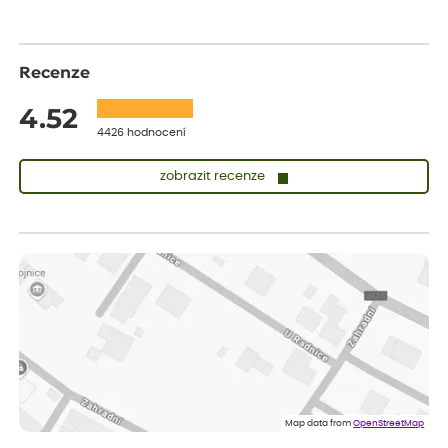
Recenze
4.52
4426 hodnocení
zobrazit recenze
Zuzana
ověřený nákup
dnes
Vše přišlo velice rychle krásně zabalené. Rostlinky po přesazení
velice dobře prospívají
Jarda
ověřený nákup
dnes
Dobrý den, byli jsme spokojeni
Lenka
ověřený nákup
dnes
Eshop, objednání bylo v pořádku, žádný problém. Jen jsem byla
Map data from
OpenStreetMap
smutná z dodávky jedné kytky, která nebyla v nejlepší kondici a i
po zasazení vypadá spíše, že odejde, než že se chytne. Byla to