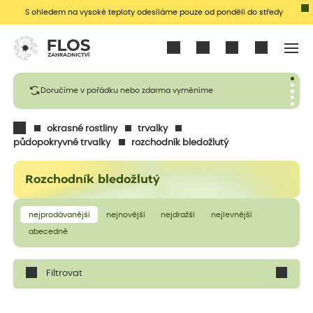
S ohledem na vysoké teploty odesíláme pouze od pondělí do středy
Přihlásit se
Doručíme v pořádku nebo zdarma vyměníme
okrasné rostliny
trvalky
půdopokryvné trvalky
rozchodník bledožlutý
Rozchodník bledožlutý
nejprodávanější
nejnovější
nejdražší
nejlevnější
abecedně
Filtrovat