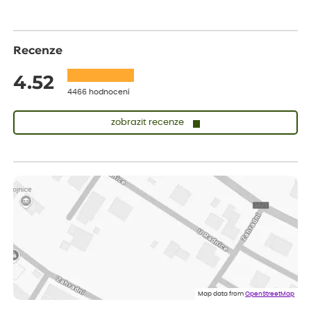
Recenze
4.52
4466 hodnocení
zobrazit recenze
Vladimíra
ověřený nákup
dnes
Vše v pořádku, jsem spokojena.
Iveta
ověřený nákup
dnes
Rostlina mi přišla v dobrém stavu, jsem spokojená.
Zuzana
ověřený nákup
dnes
Spokojenost s dodáním kvalitních rostlin
Map data from
OpenStreetMap