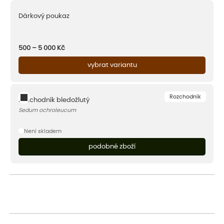
Dárkový poukaz
500 – 5 000
Kč
vybrat variantu
Rozchodník
Rozchodník bledožlutý
Sedum ochroleucum
Není skladem
podobné zboží