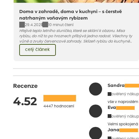
Doma v zahradě, doma v kuchyni – s čerstvě
natrhaným voňavým rybízem
29.4.2021
10 minut čtení
Hřejivé teplo letního sluníčka, které se sklání k obzoru. Mísa
rybízu, do níž to po hroznech přibývá jedna radost. Všechny ty
vůně a zvuky červencové zahrady. Sklizeň rybízu do kuchyně
vnese neuvěřitelný klid a radost. A taky trochu bezstarostnosti
celý článek
dětství při mlsání babiččina drobenkového koláče s rybízem.
Recenze
Sandra
ověřený nákup
4.52
vše v naprostém
4447 hodnocení
Eva
ověřený nákup
Velmi spokojená 
Jana
ověřený nákup