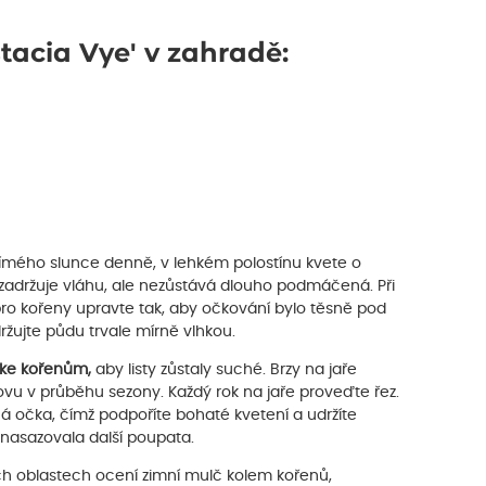
tacia Vye' v zahradě:
ímého slunce denně, v lehkém polostínu kvete o
á zadržuje vláhu, ale nezůstává dlouho podmáčená. Při
ro kořeny upravte tak, aby očkování bylo těsně pod
ržujte půdu trvale mírně vlhkou.
e ke kořenům,
aby listy zůstaly suché. Brzy na jaře
ovu v průběhu sezony. Každý rok na jaře proveďte řez.
ná očka, čímž podpoříte bohaté kvetení a udržíte
 nasazovala další poupata.
ích oblastech ocení zimní mulč kolem kořenů,