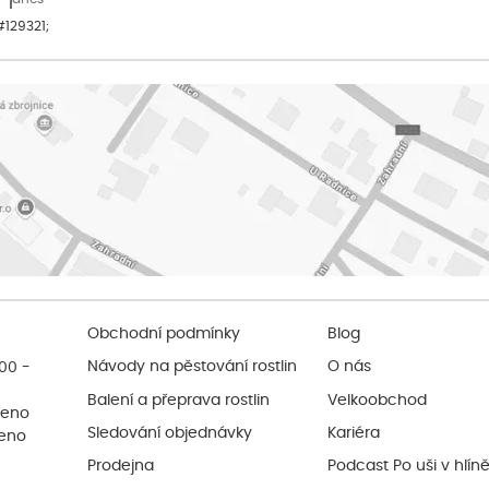
&#129321;
Obchodní podmínky
Blog
:00 -
Návody na pěstování rostlin
O nás
Balení a přeprava rostlin
Velkoobchod
řeno
Sledování objednávky
Kariéra
řeno
Prodejna
Podcast Po uši v hlín