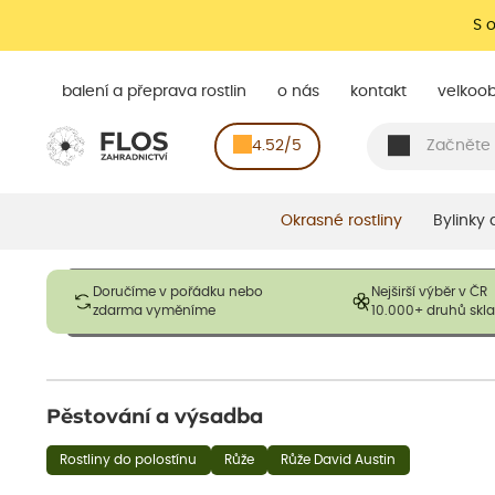
S 
balení a přeprava rostlin
o nás
kontakt
velkoo
4.52/5
Okrasné rostliny
Bylinky
Obrázky slouží pouze pro ilustrační účely a mají reprezentovat
Doručíme v pořádku nebo
Nejširší výběr v ČR
opadavé rostliny dodávány v dormantním stavu a bez listů. R
zdarma vyměníme
10.000+ druhů sk
výška, aby se podpo
Pěstování a výsadba
Rostliny do polostínu
Růže
Růže David Austin