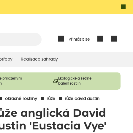
Přihlásit se
otřeby
Realizace zahrady
e přirozeným
Ekologické a šetrné
m
balení rostlin
okrasné rostliny
růže
růže david austin
ůže anglická David
ustin 'Eustacia Vye'