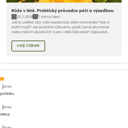
Růže v létě. Praktický průvodce péčí a výsadbou
25.2.2019
7 minut čtení
Jak to udělat, aby růže nasazovaly stále nové květy? Kdy a
kolik hnojit? Jak se bránit růžovému padlí, černé skvrnitosti
nebo mšicím škůdcům? A jak v létě růže sázet? Odpovědi
najdete v našem praktickém průvodci.
celý článek
dnes
 pořádku
dnes
dekuji
dnes