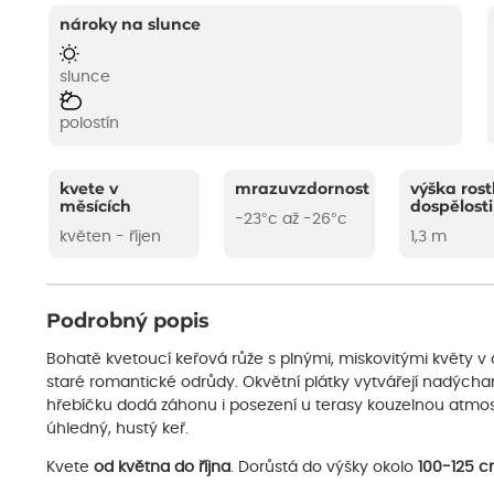
nároky na slunce
slunce
polostín
kvete v
mrazuvzdornost
výška rost
měsících
dospělosti
-23°c až -26°c
květen - říjen
1,3 m
Podrobný popis
Bohatě kvetoucí keřová růže s plnými, miskovitými květy 
staré romantické odrůdy. Okvětní plátky vytvářejí nadýcha
hřebíčku dodá záhonu i posezení u terasy kouzelnou atmosfé
úhledný, hustý keř.
Kvete
od května do října
. Dorůstá do výšky okolo
100-125 