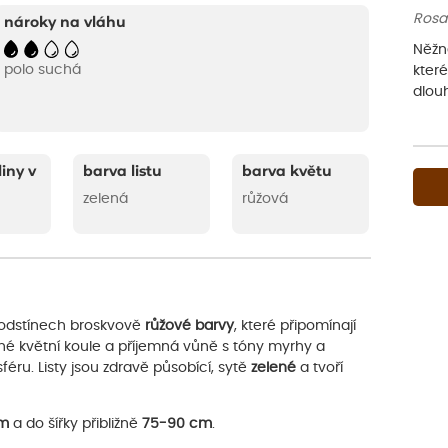
Rosa 
nároky na vláhu
Něžn
polo suchá
kter
dlou
liny v
barva listu
barva květu
zelená
růžová
v odstínech broskvově
růžové barvy
, které připomínají
né květní koule a příjemná vůně s tóny myrhy a
ru. Listy jsou zdravě působící, sytě
zelené
a tvoří
cm
a do šířky přibližně
75-90 cm
.