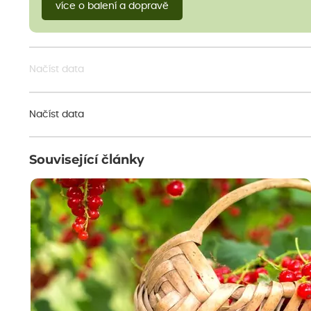
více o balení a dopravě
Načíst data
Načíst data
Související články