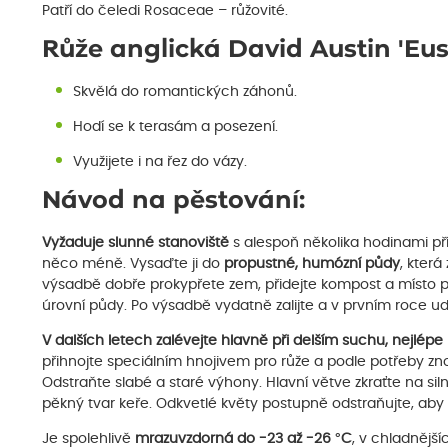
Patří do čeledi Rosaceae – růžovité.
Růže anglická David Austin 'Eus
Skvělá do romantických záhonů.
Hodí se k terasám a posezení.
Využijete i na řez do vázy.
Návod na pěstování:
Vyžaduje slunné stanoviště
s alespoň několika hodinami př
něco méně. Vysaďte ji do
propustné, humózní půdy
, kter
výsadbě dobře prokypřete zem, přidejte kompost a místo p
úrovní půdy. Po výsadbě vydatně zalijte a v prvním roce ud
V dalších letech zalévejte hlavně při delším suchu, nejlép
přihnojte speciálním hnojivem pro růže a podle potřeby zn
Odstraňte slabé a staré výhony. Hlavní větve zkraťte na sil
pěkný tvar keře. Odkvetlé květy postupně odstraňujte, aby
Je spolehlivě
mrazuvzdorná do -23 až -26 °C
, v chladnějš