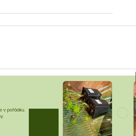
me v pořádku.
y.