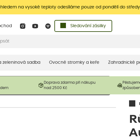
ohledem na vysoké teploty odesíláme pouze od pondělí do středy
bchod
Sledování zásilky
 a zeleninová sadba
Ovocné stromky a keře
Zahradnické p
 prodávané produkty. V závislosti na sezónnosti mohou být
Doprava zdarma při nákupu
Pěstujem
ostliny mohou být také sestřiženy níže, než je uvedená
ladem
nad 2500 Kč
způsobe
řil nový růst.
R
A