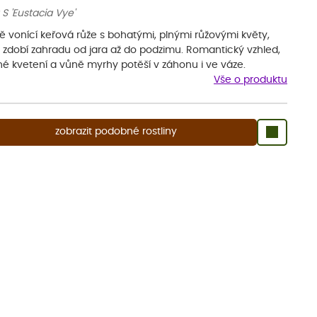
S 'Eustacia Vye'
ě vonící keřová růže s bohatými, plnými růžovými květy,
é zdobí zahradu od jara až do podzimu. Romantický vzhled,
hé kvetení a vůně myrhy potěší v záhonu i ve váze.
Vše o produktu
zobrazit podobné rostliny