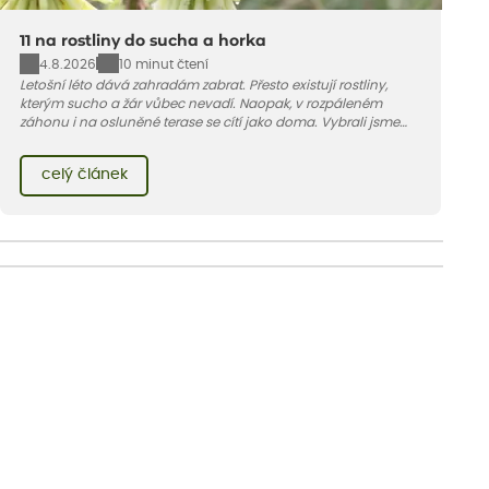
11 na rostliny do sucha a horka
4.8.2026
10 minut čtení
Letošní léto dává zahradám zabrat. Přesto existují rostliny,
kterým sucho a žár vůbec nevadí. Naopak, v rozpáleném
záhonu i na osluněné terase se cítí jako doma. Vybrali jsme
pro vás 11 tipů na odolné druhy, které zvládnou horké a suché
léto bez pravidelné zálivky. Pojďme se podívat, které to jsou.
celý článek