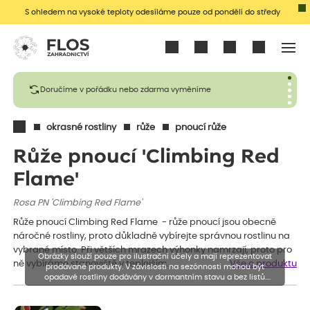
S ohledem na vysoké teploty odesíláme pouze od pondělí do středy
Přihlásit se
Doručíme v pořádku nebo zdarma vyměníme
okrasné rostliny
růže
pnoucí růže
Růže pnoucí 'Climbing Red
Flame'
Rosa PN 'Climbing Red Flame'
Růže pnoucí Climbing Red Flame - růže pnoucí jsou obecně
náročné rostliny, proto důkladně vybírejte správnou rostlinu na
vybrané místo. Při větších mrazech výhonky namrzají, proto pro
Obrázky slouží pouze pro ilustrační účely a mají reprezentovat
ně vybíráme stanoviště v teplejším…
Vše o produktu
prodávané produkty. V závislosti na sezónnosti mohou být
opadavé rostliny dodávány v dormantním stavu a bez listů.
Rostliny mohou být také sestřiženy níže, než je uvedená výška,
aby se podpořil nový růst.