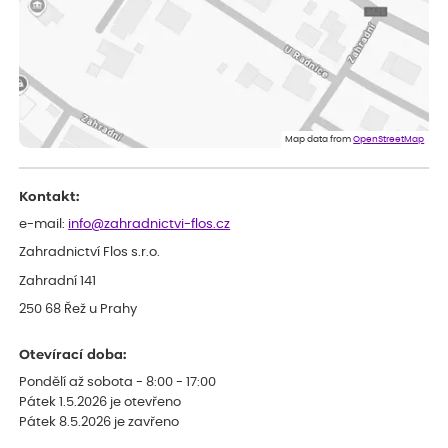
velice dobře prospívají
Jarda
ověřený nákup
dnes
Dobrý den, byli jsme spokojeni
Lenka
ověřený nákup
dnes
Eshop, objednání bylo v pořádku, žádný problém. Jen jsem byla
Map data from
OpenStreetMap
smutná z dodávky jedné kytky, která nebyla v nejlepší kondici a i
po zasazení vypadá spíše, že odejde, než že se chytne. Byla to
celkově slabá rostlina oproti ostatním.
Kontakt:
e-mail:
info@zahradnictvi-flos.cz
Zahradnictví Flos s.r.o.
Zahradní 141
250 68 Řež u Prahy
Otevírací doba:
Pondělí až sobota - 8:00 - 17:00
Pátek 1.5.2026 je otevřeno
Pátek 8.5.2026 je zavřeno