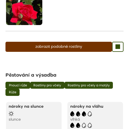
zobrazit podobné rostliny
Pěstování a výsadba
Pnoucí růže
Rostliny pro včely
Rostliny pro včely a motýly
Růže
nároky na slunce
nároky na vláhu
slunce
vlhká