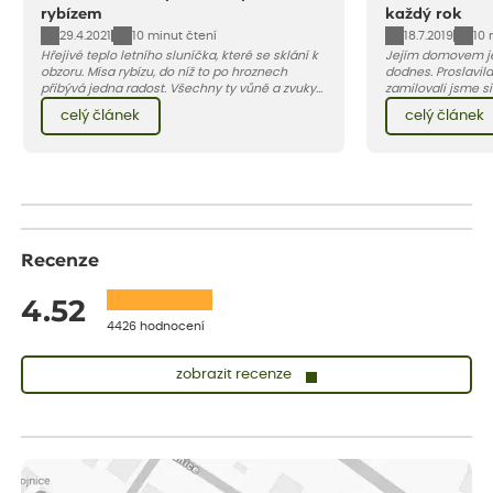
rybízem
každý rok
29.4.2021
18.7.2019
10 minut čtení
10 
Hřejivé teplo letního sluníčka, které se sklání k
Jejím domovem je
obzoru. Mísa rybízu, do níž to po hroznech
dodnes. Proslavila
přibývá jedna radost. Všechny ty vůně a zvuky
zamilovali jsme si 
červencové zahrady. Sklizeň rybízu do kuchyně
Evropy. Koneckonců, i Petr Hapka j
celý článek
celý článek
vnese neuvěřitelný klid a radost. A taky trochu
slavnou písničku 
bezstarostnosti dětství při mlsání babiččina
zpěvačky Hany Heg
drobenkového koláče s rybízem.
Recenze
4.52
4426 hodnocení
zobrazit recenze
Zuzana
ověřený nákup
dnes
Vše přišlo velice rychle krásně zabalené. Rostlinky po přesazení