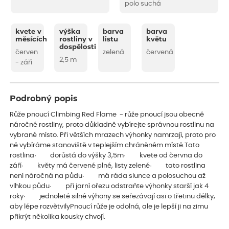
polo suchá
kvete v
výška
barva
barva
měsících
rostliny v
listu
květu
dospělosti
červen
zelená
červená
2,5 m
- září
Podrobný popis
Růže pnoucí Climbing Red Flame - růže pnoucí jsou obecně
náročné rostliny, proto důkladně vybírejte správnou rostlinu na
vybrané místo. Při větších mrazech výhonky namrzají, proto pro
ně vybíráme stanoviště v teplejším chráněném místě.Tato
rostlina· dorůstá do výšky 3,5m· kvete od června do
září· květy má červené plné, listy zelené· tato rostlina
není náročná na půdu· má ráda slunce a polosuchou až
vlhkou půdu· při jarní ořezu odstraňte výhonky starší jak 4
roky· jednoleté silné výhony se seřezávají asi o třetinu délky,
aby lépe rozvětvilyPnoucí růže je odolná, ale je lepší ji na zimu
přikrýt několika kousky chvojí.