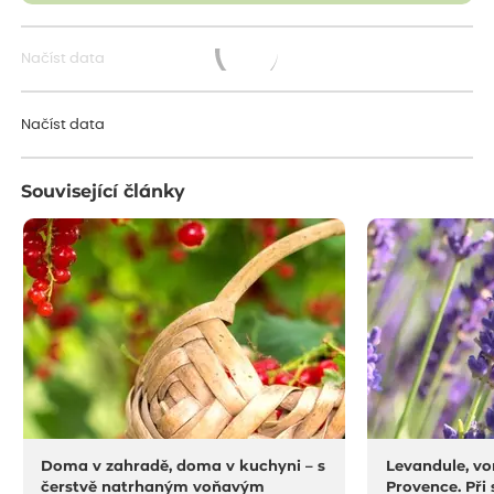
Načíst data
Načítám...
Načíst data
Související články
Doma v zahradě, doma v kuchyni – s
Levandule, vo
čerstvě natrhaným voňavým
Provence. Při