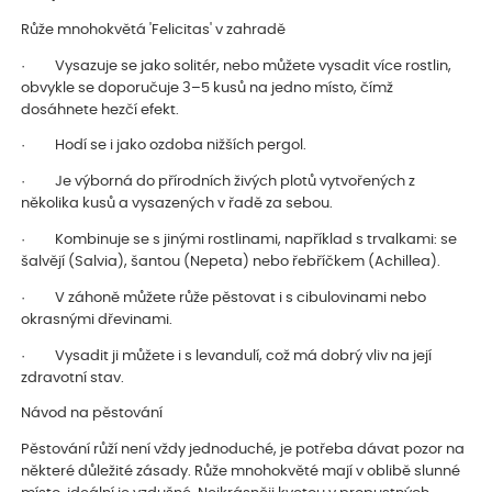
Růže mnohokvětá 'Felicitas' v zahradě
· Vysazuje se jako solitér, nebo můžete vysadit více rostlin,
obvykle se doporučuje 3–5 kusů na jedno místo, čímž
dosáhnete hezčí efekt.
· Hodí se i jako ozdoba nižších pergol.
· Je výborná do přírodních živých plotů vytvořených z
několika kusů a vysazených v řadě za sebou.
· Kombinuje se s jinými rostlinami, například s trvalkami: se
šalvějí (Salvia), šantou (Nepeta) nebo řebříčkem (Achillea).
· V záhoně můžete růže pěstovat i s cibulovinami nebo
okrasnými dřevinami.
· Vysadit ji můžete i s levandulí, což má dobrý vliv na její
zdravotní stav.
Návod na pěstování
Pěstování růží není vždy jednoduché, je potřeba dávat pozor na
některé důležité zásady. Růže mnohokvěté mají v oblibě slunné