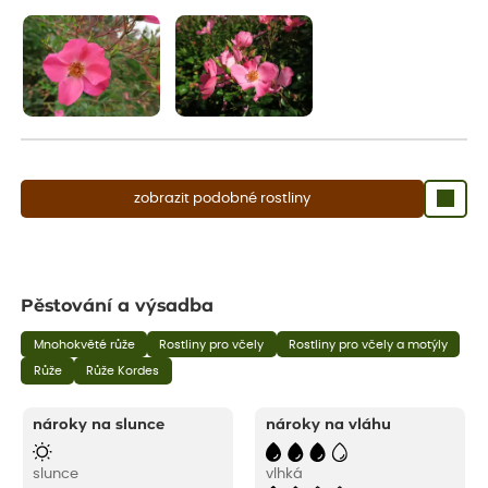
aby se podpořil nový růst.
zobrazit podobné rostliny
Pěstování a výsadba
Mnohokvěté růže
Rostliny pro včely
Rostliny pro včely a motýly
Růže
Růže Kordes
nároky na slunce
nároky na vláhu
slunce
vlhká