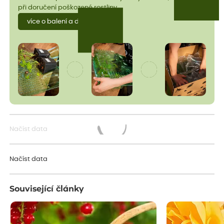
při doručení poškozené rostliny.
více o balení a dopravě
Načíst data
Načítám...
Načíst data
Související články