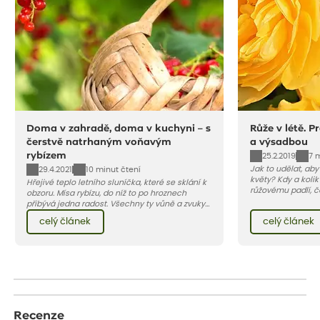
Doma v zahradě, doma v kuchyni – s
Růže v létě. P
čerstvě natrhaným voňavým
a výsadbou
rybízem
25.2.2019
7 
Jak to udělat, ab
29.4.2021
10 minut čtení
květy? Kdy a kolik
Hřejivé teplo letního sluníčka, které se sklání k
růžovému padlí, č
obzoru. Mísa rybízu, do níž to po hroznech
škůdcům? A jak v 
přibývá jedna radost. Všechny ty vůně a zvuky
najdete v našem 
červencové zahrady. Sklizeň rybízu do kuchyně
celý článek
celý článek
vnese neuvěřitelný klid a radost. A taky trochu
bezstarostnosti dětství při mlsání babiččina
drobenkového koláče s rybízem.
Recenze