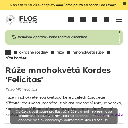
S ohledem na vysoké teploty odesíláme pouze od pondělí do středy
Přihlásit se
Doručíme v pořádku nebo zdarma vyměníme
okrasné rostliny
růže
mnohokvěté růže
růže kordes
Růže mnohokvětá Kordes
'Felicitas'
Rosa MK 'Felicitas'
Růže mnohokvěté jsou kvetoucí keře z čeledi Rosaceae –
růžovité, rodu Rosa. Pocházejí z oblastí východní Asie, Japonska,
Koreji a Číny. V 19. století se začaly pěstovat i u nás v Evropě.
Obrázky slouží pouze pro ilustrační účely a mají reprezentovat
Kvetou množstvím květů, velmi…
Vše o produktu
prodávané produkty. V závislosti na sezónnosti mohou být
opadavé rostliny dodávány v dormantním stavu a bez listů.
Rostliny mohou být také sestřiženy níže, než je uvedená výška,