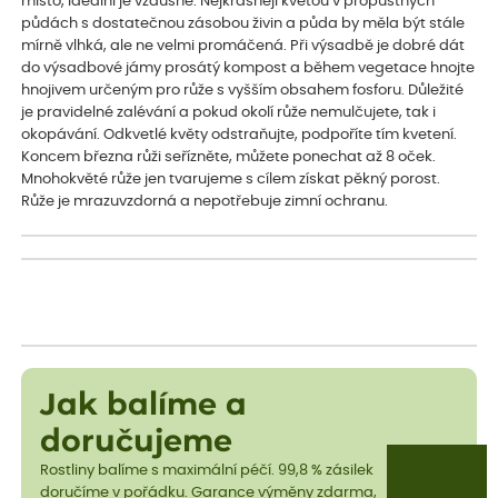
místo, ideální je vzdušné. Nejkrásněji kvetou v propustných
půdách s dostatečnou zásobou živin a půda by měla být stále
mírně vlhká, ale ne velmi promáčená. Při výsadbě je dobré dát
do výsadbové jámy prosátý kompost a během vegetace hnojte
hnojivem určeným pro růže s vyšším obsahem fosforu. Důležité
je pravidelné zalévání a pokud okolí růže nemulčujete, tak i
okopávání. Odkvetlé květy odstraňujte, podpoříte tím kvetení.
Koncem března růži seřízněte, můžete ponechat až 8 oček.
Mnohokvěté růže jen tvarujeme s cílem získat pěkný porost.
Růže je mrazuvzdorná a nepotřebuje zimní ochranu.
Jak balíme a
doručujeme
Rostliny balíme s maximální péčí. 99,8 % zásilek
doručíme v pořádku. Garance výměny zdarma,