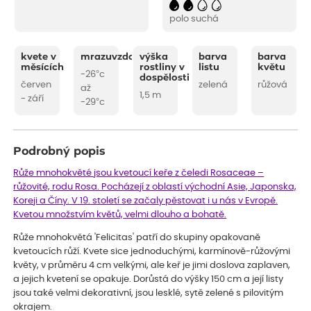
polo suchá
kvete v
mrazuvzdornost
výška
barva
barva
měsících
rostliny v
listu
květu
-26°c
dospělosti
červen
zelená
růžová
až
1,5 m
- září
-29°c
Podrobný popis
Růže mnohokvěté jsou kvetoucí keře z čeledi Rosaceae –
růžovité, rodu Rosa. Pocházejí z oblastí východní Asie, Japonska,
Koreji a Číny. V 19. století se začaly pěstovat i u nás v Evropě.
Kvetou množstvím květů, velmi dlouho a bohatě.
Růže mnohokvětá 'Felicitas' patří do skupiny opakovaně
kvetoucích růží. Kvete sice jednoduchými, karmínově-růžovými
květy, v průměru 4 cm velkými, ale keř je jimi doslova zaplaven,
a jejich kvetení se opakuje. Dorůstá do výšky 150 cm a její listy
jsou také velmi dekorativní, jsou lesklé, sytě zelené s pilovitým
okrajem.