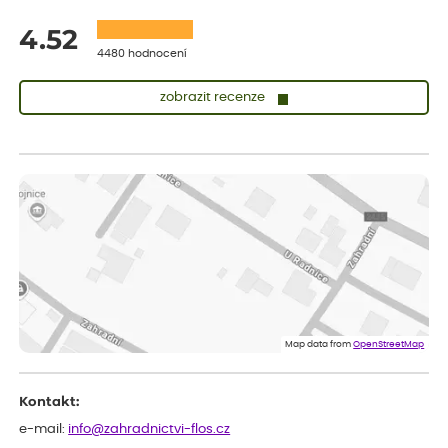
4.52
4480 hodnocení
zobrazit recenze
Lenka
ověřený nákup
dnes
Doporučuji. Naprostá spokojenost.
Marcela
ověřený nákup
dnes
Jsem spokojená a budu vás doporučovat.
Vratislav
ověřený nákup
dnes
Spokojenost rostlina dorazila vpořádku
Map data from
OpenStreetMap
Kontakt:
e-mail:
info@zahradnictvi-flos.cz