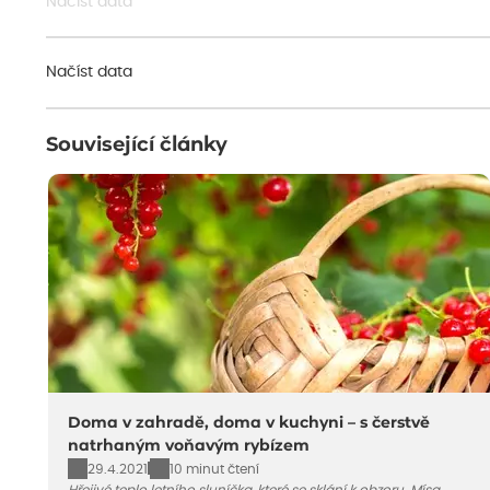
Načíst data
Načíst data
Související články
Doma v zahradě, doma v kuchyni – s čerstvě
natrhaným voňavým rybízem
29.4.2021
10 minut čtení