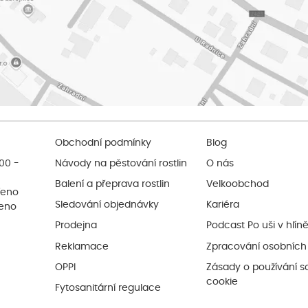
Obchodní podmínky
Blog
:00 -
Návody na pěstování rostlin
O nás
Balení a přeprava rostlin
Velkoobchod
řeno
Sledování objednávky
Kariéra
řeno
Prodejna
Podcast Po uši v hlín
Reklamace
Zpracování osobních
OPPI
Zásady o používání s
cookie
Fytosanitární regulace