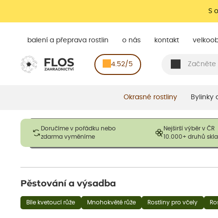
S 
balení a přeprava rostlin
o nás
kontakt
velkoo
4.52/5
Okrasné rostliny
Bylinky
Obrázky slouží pouze pro ilustrační účely a mají reprezentovat
Doručíme v pořádku nebo
Nejširší výběr v ČR
opadavé rostliny dodávány v dormantním stavu a bez listů. R
zdarma vyměníme
10.000+ druhů sk
výška, aby se podpo
Pěstování a výsadba
Bíle kvetoucí růže
Mnohokvěté růže
Rostliny pro včely
Ro