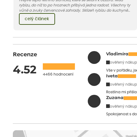
Hřejivé teplo letního sluníčka, které se sklání k obzoru. Mísa
rybízu, do níž to po hroznech přibývá jedna radost. Všechny ty
vůně a zvuky červencové zahrady. Sklizeň rybízu do kuchyně
vnese neuvěřitelný klid a radost. A taky trochu bezstarostnosti
celý článek
dětství při mlsání babiččina drobenkového koláče s rybízem.
Recenze
Vladimíra
ověřený nákup
4.52
Vše v pořádku, j
4466 hodnocení
Iveta
ověřený nákup
Rostlina mi přišl
Zuzana
ověřený nákup
Spokojenost s do