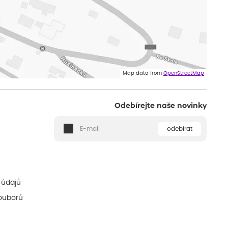
Map data from
OpenStreetMap
Odebírejte naše novinky
odebírat
ě
 údajů
ouborů