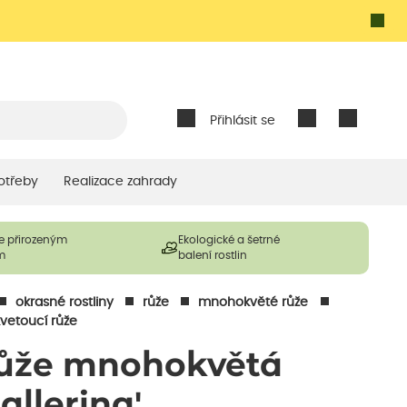
Přihlásit se
otřeby
Realizace zahrady
e přirozeným
Ekologické a šetrné
m
balení rostlin
okrasné rostliny
růže
mnohokvěté růže
kvetoucí růže
ůže mnohokvětá
allerina'