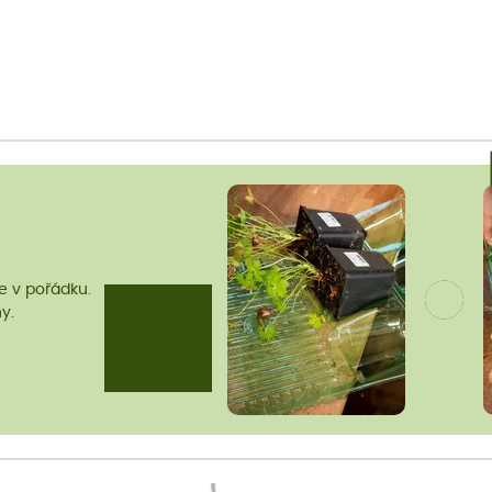
me v pořádku.
y.