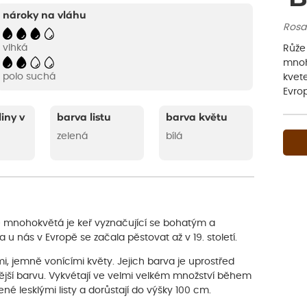
nároky na vláhu
Rosa 
vlhká
Růže
mnoh
polo suchá
kvet
Evrop
liny v
barva listu
barva květu
zelená
bílá
že mnohokvětá je keř vyznačující se bohatým a
 nás v Evropě se začala pěstovat až v 19. století.
i, jemně vonícími květy. Jejich barva je uprostřed
ytější barvu. Vykvétají ve velmi velkém množství během
né lesklými listy a dorůstají do výšky 100 cm.