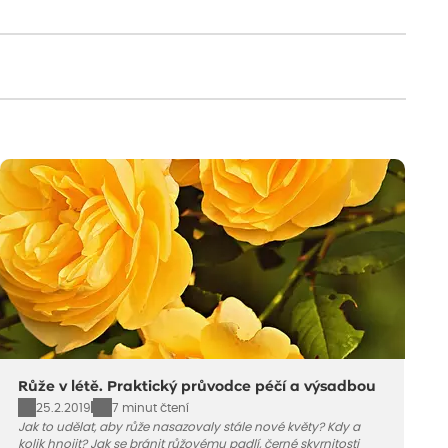
Růže v létě. Praktický průvodce péčí a výsadbou
25.2.2019
7 minut čtení
Jak to udělat, aby růže nasazovaly stále nové květy? Kdy a
kolik hnojit? Jak se bránit růžovému padlí, černé skvrnitosti