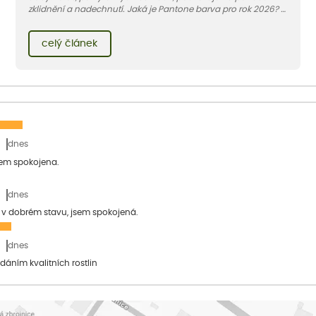
zklidnění a nadechnutí. Jaká je Pantone barva pro rok 2026? V
článku najdete také tipy na rostliny v této barvě.
celý článek
dnes
sem spokojena.
dnes
a v dobrém stavu, jsem spokojená.
dnes
dáním kvalitních rostlin