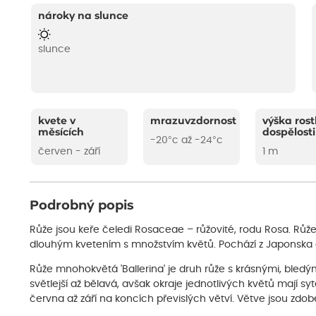
nároky na slunce
slunce
kvete v
mrazuvzdornost
výška rost
měsících
dospělosti
-20°c až -24°c
červen - září
1 m
Podrobný popis
Růže jsou keře čeledi Rosaceae – růžovité, rodu Rosa. Rů
dlouhým kvetením s množstvím květů. Pochází z Japonska a u
Růže mnohokvětá 'Ballerina' je druh růže s krásnými, bledým
světlejší až bělavá, avšak okraje jednotlivých květů mají s
června až září na koncích převislých větví. Větve jsou zdobe