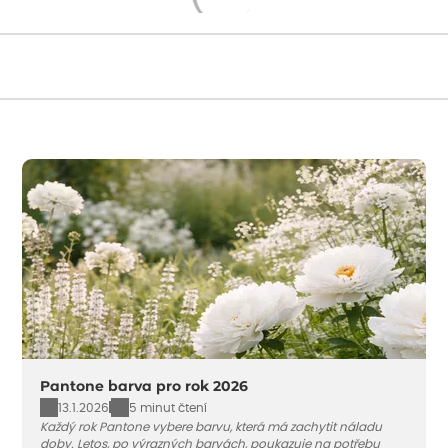
Načítám...
Pantone barva pro rok 2026
13.1.2026
5 minut čtení
Každý rok Pantone vybere barvu, která má zachytit náladu
doby. Letos, po výrazných barvách, poukazuje na potřebu