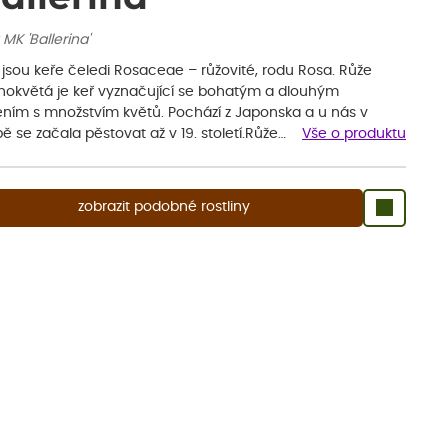
MK 'Ballerina'
 jsou keře čeledi Rosaceae – růžovité, rodu Rosa. Růže
okvětá je keř vyznačující se bohatým a dlouhým
ením s množstvím květů. Pochází z Japonska a u nás v
ě se začala pěstovat až v 19. století.Růže…
Vše o produktu
zobrazit podobné rostliny