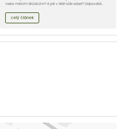
nebo mšicím škůdcům? A jak v létě růže sázet? Odpovědi
najdete v našem praktickém průvodci.
celý článek