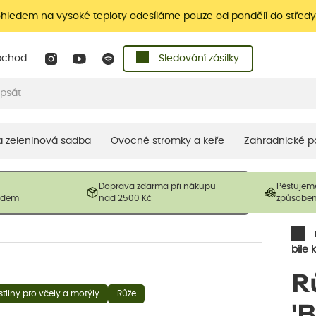
ohledem na vysoké teploty odesíláme pouze od pondělí do středy
bchod
Sledování zásilky
 a zeleninová sadba
Ovocné stromky a keře
Zahradnické p
 prodávané produkty. V závislosti na sezónnosti mohou být
Doprava zdarma při nákupu
Pěstujem
ostliny mohou být také sestřiženy níže, než je uvedená
ladem
nad 2500 Kč
způsobe
řil nový růst.
bíle 
R
stliny pro včely a motýly
Růže
'B