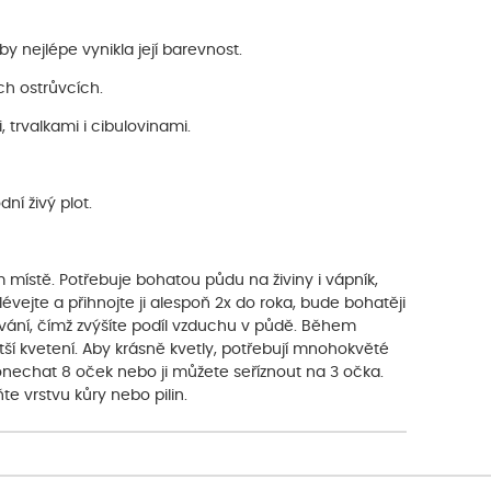
 nejlépe vynikla její barevnost.
ch ostrůvcích.
trvalkami i cibulovinami.
ní živý plot.
místě. Potřebuje bohatou půdu na živiny i vápník,
vejte a přihnojte ji alespoň 2x do roka, bude bohatěji
ávání, čímž zvýšíte podíl vzduchu v půdě. Během
tší kvetení. Aby krásně kvetly, potřebují mnohokvěté
í ponechat 8 oček nebo ji můžete seříznout na 3 očka.
e vrstvu kůry nebo pilin.