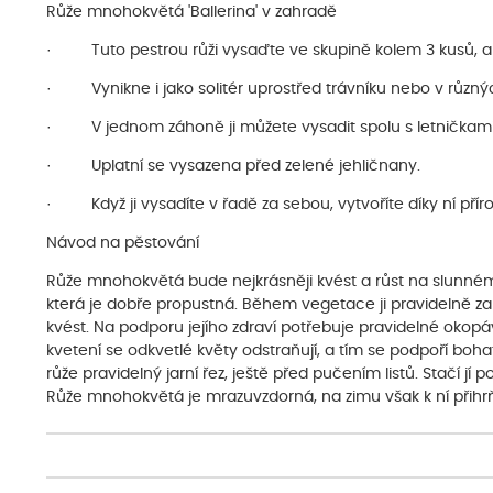
Růže mnohokvětá 'Ballerina' v zahradě
· Tuto pestrou růži vysaďte ve skupině kolem 3 kusů, aby
· Vynikne i jako solitér uprostřed trávníku nebo v různý
· V jednom záhoně ji můžete vysadit spolu s letničkami, 
· Uplatní se vysazena před zelené jehličnany.
· Když ji vysadíte v řadě za sebou, vytvoříte díky ní přírod
Návod na pěstování
Růže mnohokvětá bude nejkrásněji kvést a růst na slunném 
která je dobře propustná. Během vegetace ji pravidelně zalé
kvést. Na podporu jejího zdraví potřebuje pravidelné okop
kvetení se odkvetlé květy odstraňují, a tím se podpoří boha
růže pravidelný jarní řez, ještě před pučením listů. Stačí j
Růže mnohokvětá je mrazuvzdorná, na zimu však k ní přihrňt