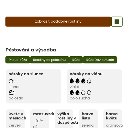
aby se podpořil nový růst.
zobrazit podobné rostliny
Pěstování a výsadba
Pnoucí růže
Rostliny do polostínu
Růže
Růže David Austin
nároky na slunce
nároky na vláhu
slunce
vlhká
polostín
polo suchá
kvete v
mrazuvzdornost
výška
barva
barva
měsících
rostliny v
listu
květu
-20°c
dospělosti
červen
zelená
oranžová
až