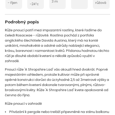
3 m
- říjen
růžová
-24°c
Podrobný popis
Růže pnoucí patří mezi impozantní rostliny, které řadíme do
čeledi Rosaceae - růžovité. Rostlina pochází z portfolia
anglického šlechtitele Davida Austina, který má na kontě
unikátní, mnohokvěté a odolné odrůdy nabízející eleganci,
krásu, barevnost i rozmanitost květů. Přidanou hodnotou těchto
růží je dlouhé období kvetení a několik způsobů využití v
zahradě.
Pnoucí růže 'A Shropshire Lad' vás okouzlí hned dvakrát. Poprvé
majestátním vzhledem, protože kultivar může při správné
opěrné konstrukci dorůst do úctyhodné 2,5 až 3metrové výšky a
potom během kvetení dokonale tvarovanými, plnými, růžovo-
broskvovými květy. Růže 'A Shropshire Lad' kvete opakovaně od
června do října.
Růže pnoucí v zahradě
• Přivázání k pergole nebo treláží připevněné na stěnu balkonu