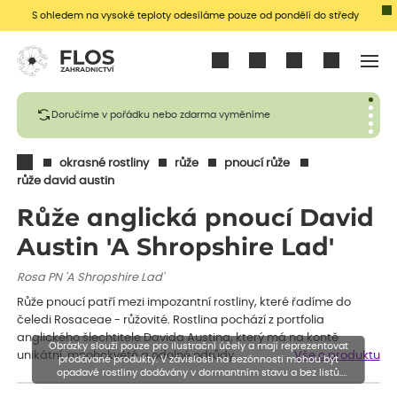
S ohledem na vysoké teploty odesíláme pouze od pondělí do středy
Přihlásit se
Doručíme v pořádku nebo zdarma vyměníme
okrasné rostliny
růže
pnoucí růže
růže david austin
Růže anglická pnoucí David
Austin 'A Shropshire Lad'
Rosa PN 'A Shropshire Lad'
Růže pnoucí patří mezi impozantní rostliny, které řadíme do
čeledi Rosaceae - růžovité. Rostlina pochází z portfolia
anglického šlechtitele Davida Austina, který má na kontě
Obrázky slouží pouze pro ilustrační účely a mají reprezentovat
unikátní, mnohokvěté a odolné odrůdy…
Vše o produktu
prodávané produkty. V závislosti na sezónnosti mohou být
opadavé rostliny dodávány v dormantním stavu a bez listů.
Rostliny mohou být také sestřiženy níže, než je uvedená výška,