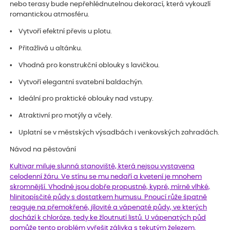
nebo terasy bude nepřehlédnutelnou dekorací, která vykouzlí
romantickou atmosféru.
• Vytvoří efektní převis u plotu.
• Přitažlivá u altánku.
• Vhodná pro konstrukční oblouky s lavičkou.
• Vytvoří elegantní svatební baldachýn.
• Ideální pro praktické oblouky nad vstupy.
• Atraktivní pro motýly a včely.
• Uplatní se v městských výsadbách i venkovských zahradách.
Návod na pěstování
Kultivar miluje slunná stanoviště, která nejsou vystavena
celodenní žáru. Ve stínu se mu nedaří a kvetení je mnohem
skromnější. Vhodné jsou dobře propustné, kypré, mírně vlhké,
hlinitopísčité půdy s dostatkem humusu. Pnoucí růže špatně
reaguje na přemokřené, jílovité a vápenaté půdy, ve kterých
dochází k chloróze, tedy ke žloutnutí listů. U vápenatých půd
pomůže tento problém vyřešit zálivka s tekutým železem.