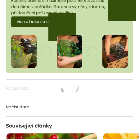
Rostliny balíme s maximální péčí. 99,8 % zásilek
doručíme v pořádku. Garance výměny zdarma,
při doručení poškozené rostliny.
více o balení a dopravě
Načíst data
Načítám...
Načíst data
Související články