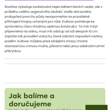
Rostlina vyžaduje zavlažování nejen během letních veder, ale v
průběhu celého vegetačního období. Vedle občasného
prokypření povrchu půdy nezapomeňte na pravidelné
přihnojení hnojivy určenými pro růže. Kultivar potřebuje ke
správnému růstu vhodnou opěrnou konstrukci. Ta má-li být
připevněna na stěnu, musí mít odstup od zdi alespoň 10 cm.
Zajistíte tak proudění vzduchu, které zabrání napadení rostliny
padlím. Kultivar můžete před silnějšími mrazy chránit
dostatečnou vrstvou mulče, pilinami nebo jinou adekvátní zimní
přikrývkou.
Jak balíme a
doručujeme