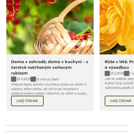
Doma v zahradě, doma v kuchyni – s
Růže v létě. P
čerstvě natrhaným voňavým
a výsadbou
rybízem
25.2.2019
7 
Jak to udělat, ab
29.4.2021
10 minut čtení
květy? Kdy a kolik
Hřejivé teplo letního sluníčka, které se sklání k
růžovému padlí, č
obzoru. Mísa rybízu, do níž to po hroznech
škůdcům? A jak v 
přibývá jedna radost. Všechny ty vůně a zvuky
najdete v našem 
červencové zahrady. Sklizeň rybízu do kuchyně
celý článek
celý článek
vnese neuvěřitelný klid a radost. A taky trochu
bezstarostnosti dětství při mlsání babiččina
drobenkového koláče s rybízem.