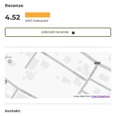
Recenze
4.52
4447 hodnocení
zobrazit recenze
Sandra
ověřený nákup
dnes
vše v naprostém pořádku
Eva
ověřený nákup
dnes
Velmi spokojená dekuji
Jana
ověřený nákup
dnes
Flos je nejlepší &#129321;
Map data from
OpenStreetMap
Kontakt: