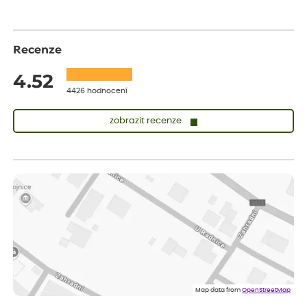
Recenze
4.52
4426 hodnocení
zobrazit recenze
Zuzana
ověřený nákup
dnes
Vše přišlo velice rychle krásně zabalené. Rostlinky po přesazení
velice dobře prospívají
Jarda
ověřený nákup
dnes
Dobrý den, byli jsme spokojeni
Lenka
ověřený nákup
dnes
Eshop, objednání bylo v pořádku, žádný problém. Jen jsem byla
Map data from
OpenStreetMap
smutná z dodávky jedné kytky, která nebyla v nejlepší kondici a i
po zasazení vypadá spíše, že odejde, než že se chytne. Byla to