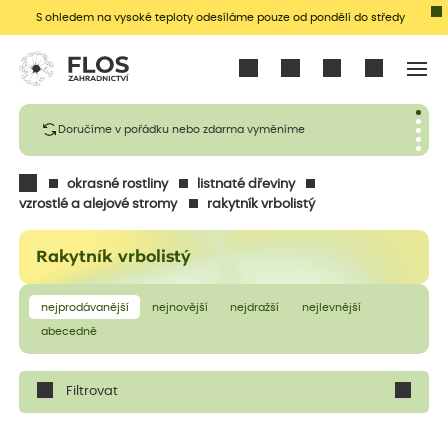
S ohledem na vysoké teploty odesíláme pouze od pondělí do středy
Přihlásit se
Doručíme v pořádku nebo zdarma vyměníme
okrasné rostliny
listnaté dřeviny
vzrostlé a alejové stromy
rakytník vrbolistý
Rakytník vrbolistý
nejprodávanější
nejnovější
nejdražší
nejlevnější
abecedně
Filtrovat