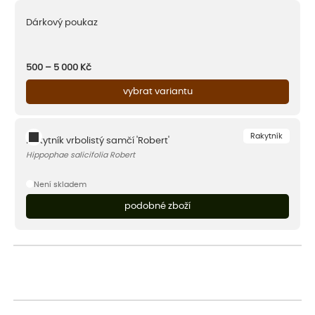
Dárkový poukaz
500 – 5 000
Kč
vybrat variantu
Rakytník
Rakytník vrbolistý samčí 'Robert'
Hippophae salicifolia Robert
Není skladem
podobné zboží