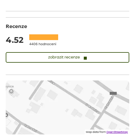
Recenze
4.52
4406 hodnocení
zobrazit recenze
Lenka
ověřený nákup
dnes
Měla jsem pouze 1objednavku a zatím jsem spokojená se
sazenicemi
Miroslava
ověřený nákup
dnes
Rostliny byly v pořádku, dobře zabalené, celková spokojenost.
Dominika
ověřený nákup
dnes
Doporučuji :). Spokojenost, stromky v pěkném stavu. Jediné, co
Map data from
OpenStreetMap
my chybělo, bylo komunikování nedostupného zboží před