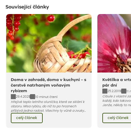
Související články
Doma v zahradě, doma v kuchyni – s
Květilka a vrt
čerstvě natrhaným voňavým
pár dní
rybízem
25.2.2019
11 
Cibule z vlastní za
29.4.2021
10 minut čtení
každý, kdo takovo
Hřejivé teplo letního sluníčka, které se sklání k
Jenže, někdy to n
obzoru. Mísa rybízu, do níž to po hroznech
snadné, v poslední
přibývá jedna radost. Všechny ty vůně a zvuky
napadají larvy d
červencové zahrady. Sklizeň rybízu do kuchyně
celý článek
celý článek
květilky cibulové 
vnese neuvěřitelný klid a radost. A taky trochu
bezstarostnosti dětství při mlsání babiččina
drobenkového koláče s rybízem.