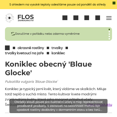
S ohledem na vysoké teploty odesíláme pouze od pondělí do středy
Přihlásit se
Doručíme v pořádku nebo zdarma vyměníme
okrasné rostliny
trvalky
trvalky kvetoucí na jaře
koniklec
Koniklec obecný 'Blaue
Glocke'
Pulsatilla vulgaris 'Blaue Glocke'
Koniklec je typický jarní květ, který vídáme ve skalkách. Miluje
totiž teplá a suchá místa. Tento kultivar kvete modrými
zvonkovitými květy, které jako magnet přitahují včely.
Obrázky slouží pouze pro ilustrační účely a mají reprezentovat
Šedozelené listy jsou hluboce tvarované a…
Vše o produktu
prodávané produkty. V závislosti na sezónnosti mohou být
opadavé rostliny dodávány v dormantním stavu a bez listů.
Rostliny mohou být také sestřiženy níže, než je uvedená výška,