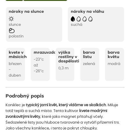
nároky na slunce
nároky na vláhu
slunce
suchá
polostín
kvete v
mrazuvzdornost
výška
barva
barva
měsících
rostliny v
listu
květu
-23°c
dospělosti
březen
zelená
modrá
až
0,3 m
-
-26°c
duben
Podrobný popis
Koniklec je
typický jarní květ, který vídáme ve skalkách
. Miluje
totiž teplá a suchá místa. Tento kultivar
kvete modrými
zvonkovitými květy
, které jako magnet přitahují včely.
Šedozelené listy jsou hluboce tvarované a vytváří přízemní trs.
Jako všechny koniklece, i tento je pokryt chloupky.