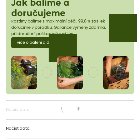
Jak balíme a
doručujeme
Rostliny balíme s maximální péčí. 99,8 % zásilek
doručíme v pořádku. Garance výměny zdarma,
při doručení poškozené rostliny.
více o balení a dopravě
Načíst data
Načítám...
Načíst data