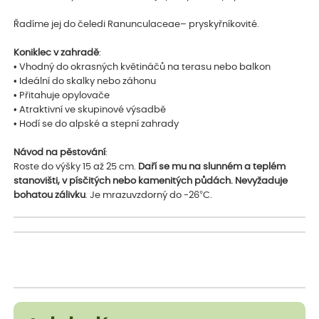
Řadíme jej do čeledi Ranunculaceae– pryskyřníkovité.
Koniklec v zahradě
:
• Vhodný do okrasných květináčů na terasu nebo balkon
• Ideální do skalky nebo záhonu
• Přitahuje opylovače
• Atraktivní ve skupinové výsadbě
• Hodí se do alpské a stepní zahrady
Návod na pěstování
:
Roste do výšky 15 až 25 cm.
Daří se mu na slunném a teplém
stanovišti, v písčitých nebo kamenitých půdách. Nevyžaduje
bohatou zálivku
. Je mrazuvzdorný do -26°C.