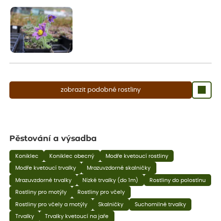
aby se podpořil nový růst.
zobrazit podobné rostliny
Pěstování a výsadba
Koniklec
Koniklec obecný
Modře kvetoucí rostliny
Modře kvetoucí trvalky
Mrazuvzdorné skalničky
Mrazuvzdorné trvalky
Nízké trvalky (do 1m)
Rostliny do polostínu
Rostliny pro motýly
Rostliny pro včely
Rostliny pro včely a motýly
Skalničky
Suchomilné trvalky
Trvalky
Trvalky kvetoucí na jaře