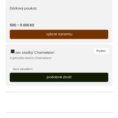
Dárkový poukaz
500 – 5 000
Kč
vybrat variantu
Pryšec
Pryšec sladký 'Chameleon'
Euphorbia dulcis Chameleon
Není skladem
podobné zboží