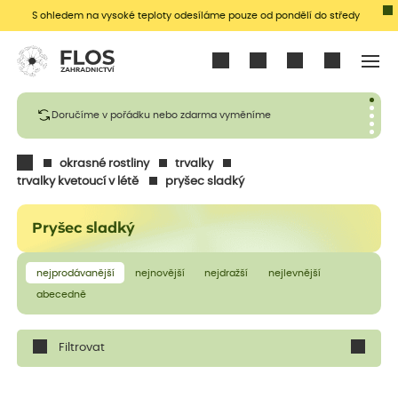
S ohledem na vysoké teploty odesíláme pouze od pondělí do středy
Přihlásit se
Doručíme v pořádku nebo zdarma vyměníme
okrasné rostliny
trvalky
trvalky kvetoucí v létě
pryšec sladký
Pryšec sladký
nejprodávanější
nejnovější
nejdražší
nejlevnější
abecedně
Filtrovat