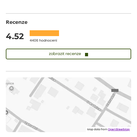
Recenze
4.52
4406 hodnocení
zobrazit recenze
Lenka
ověřený nákup
dnes
Měla jsem pouze 1objednavku a zatím jsem spokojená se
sazenicemi
Miroslava
ověřený nákup
před 1 dnem
Rostliny byly v pořádku, dobře zabalené, celková spokojenost.
Dominika
ověřený nákup
před 1 dnem
Doporučuji :). Spokojenost, stromky v pěkném stavu. Jediné, co
Map data from
OpenStreetMap
my chybělo, bylo komunikování nedostupného zboží před
odesláním objednávky, objednali bychom obratem náhradu.