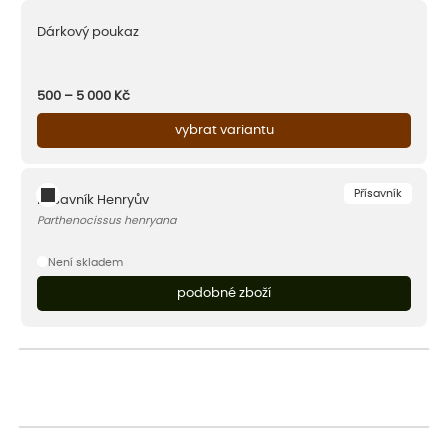
Dárkový poukaz
500 – 5 000
Kč
vybrat variantu
Přísavník
Přísavník Henryův
Parthenocissus henryana
Není skladem
podobné zboží