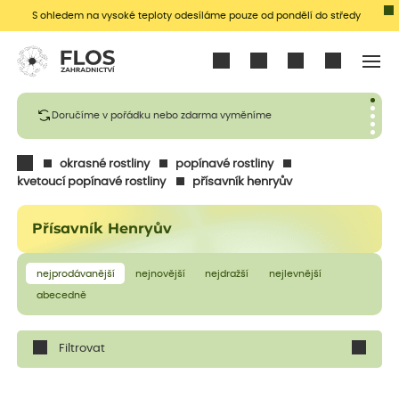
S ohledem na vysoké teploty odesíláme pouze od pondělí do středy
Přihlásit se
Doručíme v pořádku nebo zdarma vyměníme
okrasné rostliny
popínavé rostliny
kvetoucí popínavé rostliny
přísavník henryův
Přísavník Henryův
nejprodávanější
nejnovější
nejdražší
nejlevnější
abecedně
Filtrovat