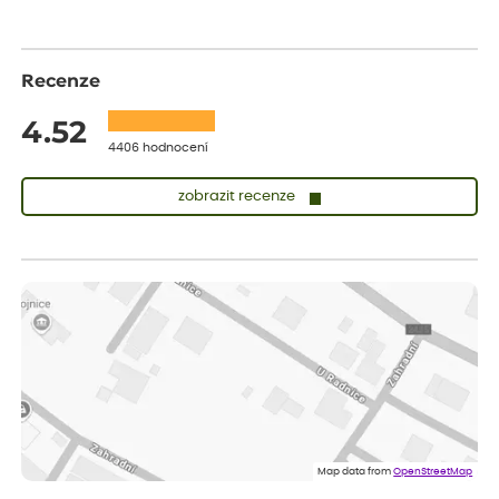
Recenze
4.52
4406 hodnocení
zobrazit recenze
Lenka
ověřený nákup
dnes
Měla jsem pouze 1objednavku a zatím jsem spokojená se
sazenicemi
Miroslava
ověřený nákup
dnes
Rostliny byly v pořádku, dobře zabalené, celková spokojenost.
Dominika
ověřený nákup
před 1 dnem
Doporučuji :). Spokojenost, stromky v pěkném stavu. Jediné, co
Map data from
OpenStreetMap
my chybělo, bylo komunikování nedostupného zboží před
odesláním objednávky, objednali bychom obratem náhradu.