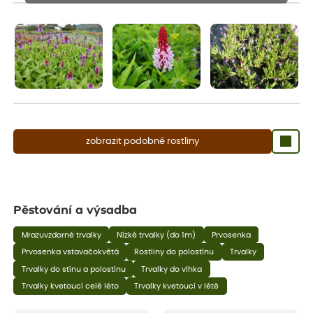
Rostliny mohou být také sestřiženy níže, než je uvedená výška,
aby se podpořil nový růst.
zobrazit podobné rostliny
Pěstování a výsadba
Mrazuvzdorné trvalky
Nízké trvalky (do 1m)
Prvosenka
Prvosenka vstavačokvětá
Rostliny do polostínu
Trvalky
Trvalky do stínu a polostínu
Trvalky do vlhka
Trvalky kvetoucí celé léto
Trvalky kvetoucí v létě