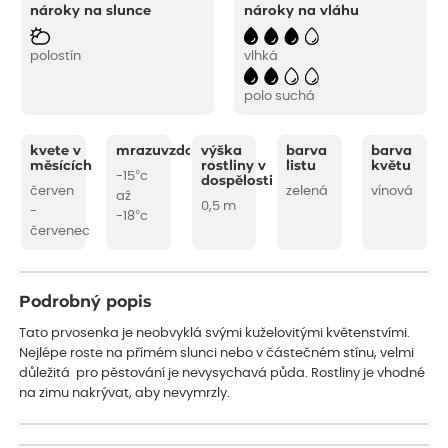
nároky na slunce
nároky na vláhu
polostín
vlhká
polo suchá
kvete v
mrazuvzdornost
výška
barva
barva
měsících
rostliny v
listu
květu
-15°c
dospělosti
červen
zelená
vínová
až
0,5 m
-
-18°c
červenec
Podrobný popis
Tato prvosenka je neobvyklá svými kuželovitými květenstvími.
Nejlépe roste na přímém slunci nebo v částečném stínu, velmi
důležitá pro pěstování je nevysychavá půda. Rostliny je vhodné
na zimu nakrývat, aby nevymrzly.