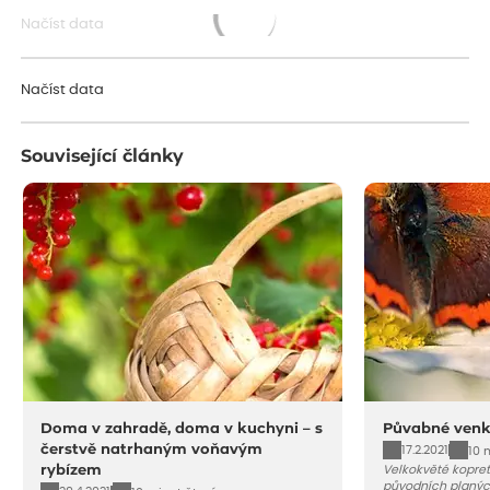
Načíst data
Načítám...
Načíst data
Související články
Doma v zahradě, doma v kuchyni – s
Půvabné venk
čerstvě natrhaným voňavým
17.2.2021
10 
rybízem
Velkokvěté kopret
původních planých