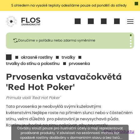
S ohledem na vysoké teploty odesíláme pouze od pondělí do středy
Přihlásit se
Doručíme v pořádku nebo zdarma vyměníme
okrasné rostliny
trvalky
trvalky do stínu a polostínu
prvosenka
Prvosenka vstavačokvětá
'Red Hot Poker'
Primula vialii 'Red Hot Poker'
Tato prvosenka je neobvyklá svými kuželovitými
květenstvími.Nejlépe roste na přímém slunci nebo v částečném
stínu, velmi důležitá pro pěstování je nevysychavá půda.
Rostliny je vhodné na zimu nakrývat, aby nevymrzly.
Obrázky slouží pouze pro ilustrační účely a mají reprezentovat
Vše o produktu
prodávané produkty. V závislosti na sezónnosti mohou být
opadavé rostliny dodávány v dormantním stavu a bez listů.