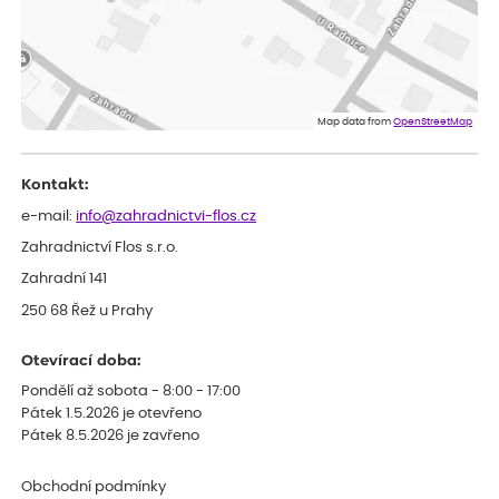
ověřený nákup
dnes
Dobrý den, byli jsme spokojeni
Lenka
ověřený nákup
dnes
Eshop, objednání bylo v pořádku, žádný problém. Jen jsem byla
Map data from
OpenStreetMap
smutná z dodávky jedné kytky, která nebyla v nejlepší kondici a i
po zasazení vypadá spíše, že odejde, než že se chytne. Byla to
celkově slabá rostlina oproti ostatním.
Kontakt:
e-mail:
info@zahradnictvi-flos.cz
Zahradnictví Flos s.r.o.
Zahradní 141
250 68 Řež u Prahy
Otevírací doba:
Pondělí až sobota - 8:00 - 17:00
Pátek 1.5.2026 je otevřeno
Pátek 8.5.2026 je zavřeno
Obchodní podmínky