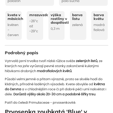
polostín
polo suchá
kvete v
mrazuvzdornost
výška
barva
barva
měsících
rostliny v
listu
květu
-26°c
dospělosti
květen
zelená
modrá
až
0,3 m
-
fialová
-29°c
červen
Podrobný popis
Vytrvalá jarní trvalka tvoří nízké růžice svěže
zelených listů
, ze
kterých na jaře vyrůstají pevné stonky zakončené kulatými
hlávkami drobných
modrofialových květů
.
Působí velmi jemně a přitom výrazně, proto se skvěle hodí do
klidných, přírodně laděných výsadeb. Kvete obvykle od
května
do června
a v chladnějším roce či při dobré péči umí nakvétat i
déle.
Dorůstá výšky okolo 20-30 cm a podobné šířky trsu
.
Patří do čeledi Primulaceae - prvosenkovité.
Prvosenka zoubkatá 'Blue' v