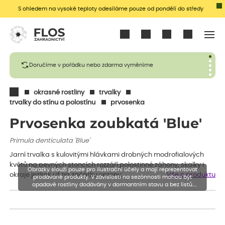
S ohledem na vysoké teploty odesíláme pouze od pondělí do středy
Přihlásit se
Doručíme v pořádku nebo zdarma vyměníme
okrasné rostliny
trvalky
trvalky do stínu a polostínu
prvosenka
Prvosenka zoubkatá 'Blue'
Primula denticulata 'Blue'
Jarní trvalka s kulovitými hlávkami drobných modrofialových
květů na pevných stoncích rozzáří polostinné záhony, skalky i
Obrázky slouží pouze pro ilustrační účely a mají reprezentovat
okraje jezírek už na začátku sezony.
Vše o produktu
prodávané produkty. V závislosti na sezónnosti mohou být
opadavé rostliny dodávány v dormantním stavu a bez listů.
Rostliny mohou být také sestřiženy níže, než je uvedená výška,
aby se podpořil nový růst.