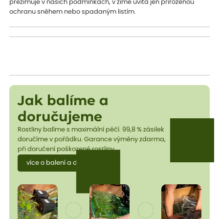
přezimuje v našich podmínkách, v zimě uvítá jen přirozenou
ochranu sněhem nebo spadaným listím.
Jak balíme a
doručujeme
Rostliny balíme s maximální péčí. 99,8 % zásilek
doručíme v pořádku. Garance výměny zdarma,
při doručení poškozené rostliny.
více o balení a dopravě