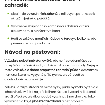
zahradě:
Ideální do
polostinných záhonů
, skalkových partií nebo k
okrajům jezírek a potůčků.
Vynikne ve skupinách i v kombinaci s dalšími jarními
cibulovinami a nízkými trvalkami.
Hodí se také do
menších nádob na terasy a balkony
, kde
přinese časnou jarní barvu.
Návod na pěstování:
Vyžaduje polostinné stanoviště
, kde není celodenní úpal, a
prospívá v chráněnějších, vzdušných koutech zahrady. Nejlépe
roste v
vlhké, ale dobře propustné zahradní půdě
s dostatkem
humusu, která ne vysychá příliš rychle, ale zároveň se
dlouhodobě nezamokřuje.
Zálivku udržujte střední až mírně vyšší, půda by měla být trvale
lehce vlhká, zvláště na jaře během růstu a kvetení. V létě snáší
kratší přísušek, ale dlouhodobé vyschnutí jí nevyhovuje. Jako
vytrvalá trvalka
je plně mrazuvzdorná
a bez problémů