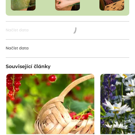
Načíst data
Načítám...
Načíst data
Související články