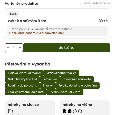
mapa zahradnictví
Varianty produktu
Balík
květník o průměru 9 cm
89
Kč
Více jak 20 kusů skladem
Umístění rostliny:
Odesíláme během 2-3 pracovních dnů
−
+
do košíku
Pěstování a výsadba
Fialově kvetoucí trvalky
Mrazuvzdorné trvalky
Nízké trvalky (do 1m)
Prvosenka
Prvosenka zoubkatá
Rostliny do polostínu
Trvalky
Trvalky do stínu a polostínu
Trvalky kvetoucí celé léto
Trvalky kvetoucí v létě
nároky na slunce
nároky na vláhu