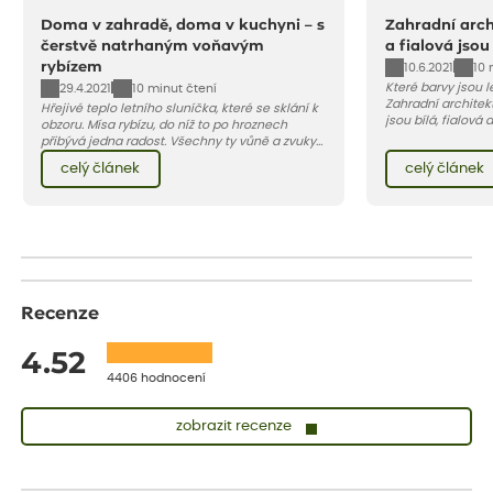
Doma v zahradě, doma v kuchyni – s
Zahradní archi
čerstvě natrhaným voňavým
a fialová jsou
rybízem
10.6.2021
10 
Které barvy jsou 
29.4.2021
10 minut čtení
Zahradní architekt
Hřejivé teplo letního sluníčka, které se sklání k
jsou bílá, fialová
obzoru. Mísa rybízu, do níž to po hroznech
se, jak můžete za
přibývá jedna radost. Všechny ty vůně a zvuky
záhon, terasu či b
červencové zahrady. Sklizeň rybízu do kuchyně
celý článek
celý článek
obléknout i vy.
vnese neuvěřitelný klid a radost. A taky trochu
bezstarostnosti dětství při mlsání babiččina
drobenkového koláče s rybízem.
Recenze
4.52
4406 hodnocení
zobrazit recenze
Lenka