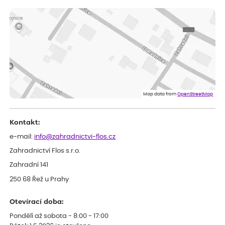
ověřený nákup
dnes
Měla jsem pouze 1objednavku a zatím jsem spokojená se
sazenicemi
Miroslava
ověřený nákup
před 1 dnem
Rostliny byly v pořádku, dobře zabalené, celková spokojenost.
Dominika
ověřený nákup
před 1 dnem
Doporučuji :). Spokojenost, stromky v pěkném stavu. Jediné, co
Map data from
OpenStreetMap
my chybělo, bylo komunikování nedostupného zboží před
odesláním objednávky, objednali bychom obratem náhradu.
Děkujeme
Kontakt:
e-mail:
info@zahradnictvi-flos.cz
Zahradnictví Flos s.r.o.
Zahradní 141
250 68 Řež u Prahy
Otevírací doba:
Pondělí až sobota - 8:00 - 17:00