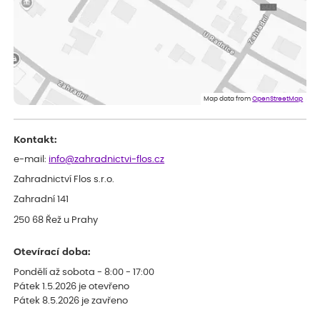
Eva
ověřený nákup
dnes
Velmi spokojená dekuji
Jana
ověřený nákup
dnes
Flos je nejlepší &#129321;
Map data from
OpenStreetMap
Kontakt:
e-mail:
info@zahradnictvi-flos.cz
Zahradnictví Flos s.r.o.
Zahradní 141
250 68 Řež u Prahy
Otevírací doba:
Pondělí až sobota - 8:00 - 17:00
Pátek 1.5.2026 je otevřeno
Pátek 8.5.2026 je zavřeno