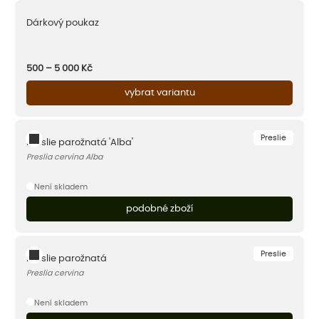
Dárkový poukaz
500 – 5 000
Kč
vybrat variantu
Preslie
Preslie parožnatá 'Alba'
Preslia cervina Alba
Není skladem
podobné zboží
Preslie
Preslie parožnatá
Preslia cervina
Není skladem