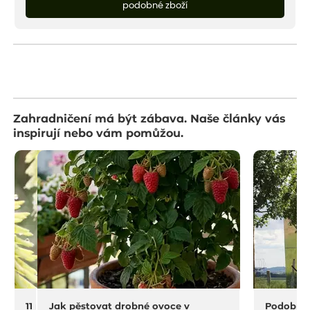
podobné zboží
Zahradničení má být zábava. Naše články vás
inspirují nebo vám pomůžou.
11 na rostliny do sucha a horka
Jak pěstovat drobné ovoce v
Podobný 