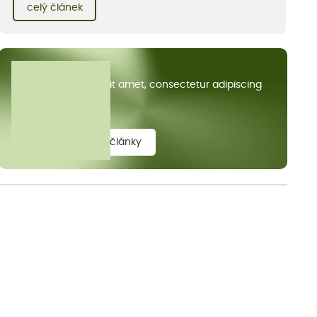
kvetoucích kopretin. Fotky řeknou víc než slova, přidávám k
celý článek
nim pár řádků o tom, jak tento jedinečný kus krajiny vznikl.
Všechny články
Lorem ipsum dolor sit amet, consectetur adipiscing
elit.
zobrazit všechny články