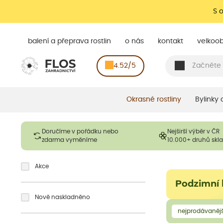
S 
balení a přeprava rostlin
o nás
kontakt
velkoo
4.52/5
Okrasné rostliny
Bylinky
Doručíme v pořádku nebo
Nejširší výběr v ČR
zdarma vyměníme
10.000+ druhů sk
Akce
Podzimní 
Nově naskladněno
nejprodávanějš