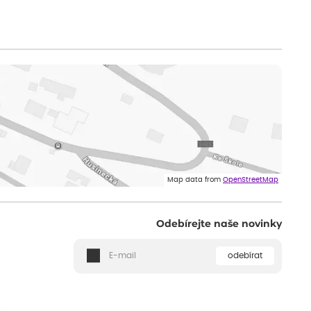
Map data from
OpenStreetMap
Odebírejte naše novinky
odebírat
ě