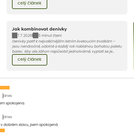
celý článek
to.
Jak kombinovat denivky
7.7.2026
5 minut čtení
Denivky patří k nejvděčnějším letním kvetoucím trvalkám –
jsou nenáročné, odolné a každý rok nabídnou bohatou paletu
barev. Aby ale záhon nepůsobil jednotvárně, vyplatí se je
doplnit vhodnými sousedy. V dnešním článku vám ukážeme, s
celý článek
jakými trvalkami a travinami denivky nejlépe ladí.
dnes
sem spokojena.
dnes
a v dobrém stavu, jsem spokojená.