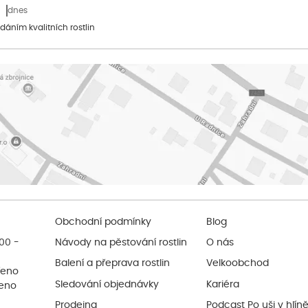
dnes
dáním kvalitních rostlin
Obchodní podmínky
Blog
:00 -
Návody na pěstování rostlin
O nás
Balení a přeprava rostlin
Velkoobchod
řeno
Sledování objednávky
Kariéra
řeno
Prodejna
Podcast Po uši v hlín