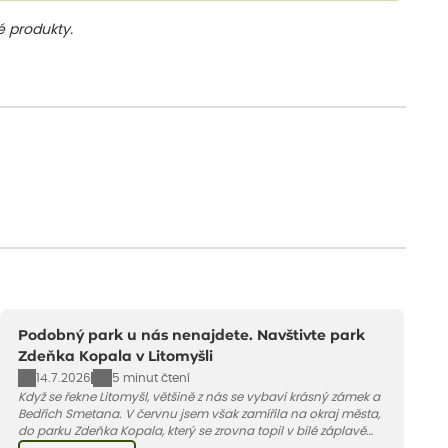
 produkty.
Podobný park u nás nenajdete. Navštivte park
Zdeňka Kopala v Litomyšli
14.7.2026
5 minut čtení
Když se řekne Litomyšl, většině z nás se vybaví krásný zámek a
Bedřich Smetana. V červnu jsem však zamířila na okraj města,
do parku Zdeňka Kopala, který se zrovna topil v bílé záplavě