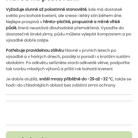
Vyžaduje slunné až polostinné stanoviště
, kde má dostatek
světla pro bohaté kvetení, ale snese i lehký stín během dne.
Nejlépe prospívá v
hlinito-písčité, propustné a mírně vlhké
půdě
, která neustává dlouhodobě přemokřená. Vysaďte do
dostatečně široké jámy, půdu můžete vylepšit kompostem a po
výsadbě dobře zalijte.
Potřebuje pravidelnou zálivku
hlavně v prvních letech po
výsadbě a v horkých dnech, později si poradí i s kratším sušším
obdobím. Po odkvětu seřízněte starší odkvetlé větve, podpoříte
tak tvorbu mladých výhonů a příští rok bohatší kvetení.
Je dobře otužilá,
snáší mrazy přibližně do -29 až -32 °C
, takže se
hodí i do chladnějších oblastí bez zvláštní zimní ochrany.