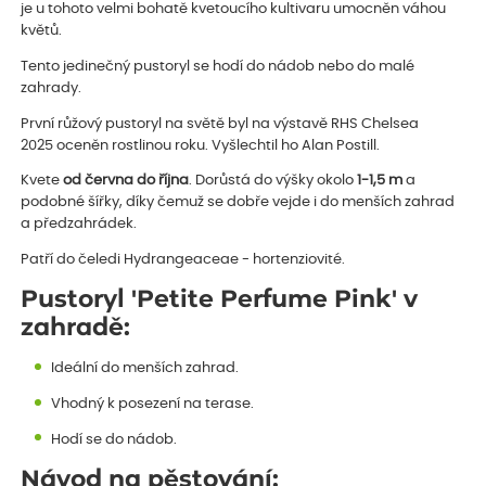
je u tohoto velmi bohatě kvetoucího kultivaru umocněn váhou
květů.
Tento jedinečný pustoryl se hodí do nádob nebo do malé
zahrady.
První růžový pustoryl na světě byl na výstavě RHS Chelsea
2025 oceněn rostlinou roku. Vyšlechtil ho Alan Postill.
Kvete
od června do října
. Dorůstá do výšky okolo
1-1,5 m
a
podobné šířky, díky čemuž se dobře vejde i do menších zahrad
a předzahrádek.
Patří do čeledi Hydrangeaceae - hortenziovité.
Pustoryl 'Petite Perfume Pink' v
zahradě:
Ideální do menších zahrad.
Vhodný k posezení na terase.
Hodí se do nádob.
Návod na pěstování: