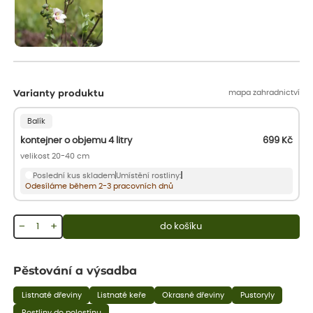
mapa zahradnictví
Varianty produktu
Balík
kontejner o objemu 4 litry
699
Kč
velikost 20-40 cm
Poslední kus skladem
Umístění rostliny:
Odesíláme během 2-3 pracovních dnů
−
+
do košíku
Pěstování a výsadba
Listnaté dřeviny
Listnaté keře
Okrasné dřeviny
Pustoryly
Rostliny do polostínu