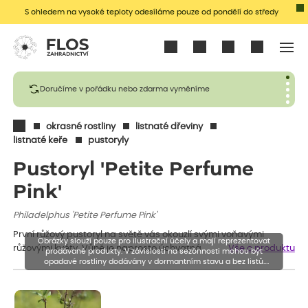
S ohledem na vysoké teploty odesíláme pouze od pondělí do středy
Přihlásit se
Doručíme v pořádku nebo zdarma vyměníme
okrasné rostliny
listnaté dřeviny
listnaté keře
pustoryly
Pustoryl 'Petite Perfume
Pink'
Philadelphus 'Petite Perfume Pink'
První růžový pustoryl na světě vás okouzlí svými voňavými
Obrázky slouží pouze pro ilustrační účely a mají reprezentovat
růžovými květy. Vůně je naprosto úchvatná.
Vše o produktu
prodávané produkty. V závislosti na sezónnosti mohou být
opadavé rostliny dodávány v dormantním stavu a bez listů.
Rostliny mohou být také sestřiženy níže, než je uvedená výška,
aby se podpořil nový růst.