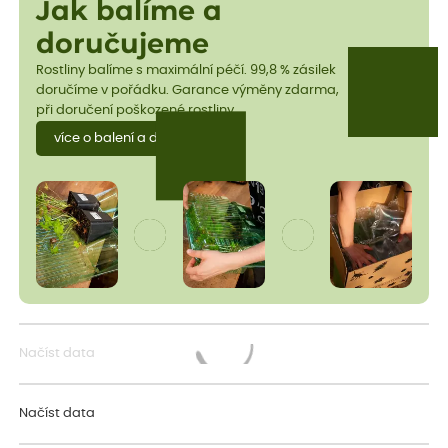
Jak balíme a
doručujeme
Rostliny balíme s maximální péčí. 99,8 % zásilek
doručíme v pořádku. Garance výměny zdarma,
při doručení poškozené rostliny.
více o balení a dopravě
Načíst data
Načítám...
Načíst data