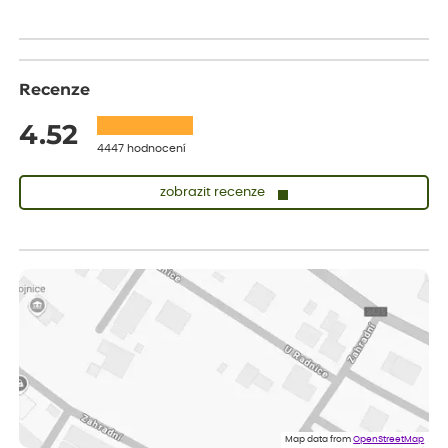
Recenze
4.52
4447 hodnocení
zobrazit recenze
Sandra
ověřený nákup
dnes
vše v naprostém pořádku
Eva
ověřený nákup
dnes
Velmi spokojená dekuji
Jana
ověřený nákup
dnes
Flos je nejlepší &#129321;
Map data from
OpenStreetMap