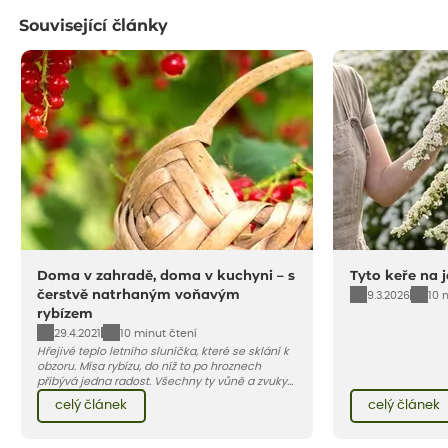
Související články
Doma v zahradě, doma v kuchyni – s
Tyto keře na j
čerstvě natrhaným voňavým
9.3.2026
10 
rybízem
29.4.2021
10 minut čtení
Hřejivé teplo letního sluníčka, které se sklání k
obzoru. Mísa rybízu, do níž to po hroznech
přibývá jedna radost. Všechny ty vůně a zvuky
červencové zahrady. Sklizeň rybízu do kuchyně
celý článek
celý článek
vnese neuvěřitelný klid a radost. A taky trochu
bezstarostnosti dětství při mlsání babiččina
drobenkového koláče s rybízem.