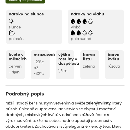
nároky na slunce
nároky na vláhu
slunce
vlhká
polostín
polo suchá
kvete v
mrazuvzdornost
výška
barva
barva
měsících
rostliny v
listu
květu
-29°c
dospělosti
červen
zelená
růžová
až
1,5 m
- říjen
-32°c
Podrobný popis
Nižší listnatý keř s hustým větvením a svěže
zelenými listy
, který
působí úhledně a upraveně. Na větvích se objevují množství
drobných, miskovitých květů v odstínech
růžové
, často s
výraznou vůní, takže na sebe snadno upoutají pozornost v
období kvetení. Zachovává si svůj elegantně klenutý tvar, který