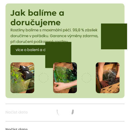
Jak balíme a
doručujeme
Rostliny balíme s maximální péčí. 99,8 % zásilek
doručíme v pořádku. Garance výměny zdarma,
při doručení poškozené rostliny.
více o balení a dopravě
Načíst data
Načítám...
Načíst data