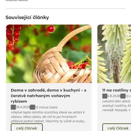
Související články
Doma v zahradě, doma v kuchyni – s
11 na rostliny
čerstvě natrhaným voňavým
4.8.2026
10 
rybízem
Letošní léto dává
existují rostliny,
29.4.2021
10 minut čtení
nevadí. Naopak, v
Hřejivé teplo letního sluníčka, které se sklání k
osluněné terase s
obzoru. Mísa rybízu, do níž to po hroznech
pro vás 11 tipů na
přibývá jedna radost. Všechny ty vůně a zvuky
horké a suché léto
červencové zahrady. Sklizeň rybízu do kuchyně
Pojďme se podívat,
celý článek
celý článek
vnese neuvěřitelný klid a radost. A taky trochu