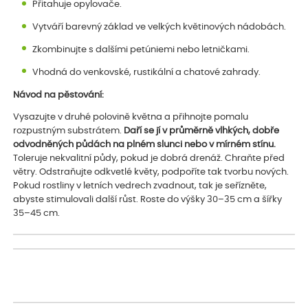
Přitahuje opylovače.
Vytváří barevný základ ve velkých květinových nádobách.
Zkombinujte s dalšími petúniemi nebo letničkami.
Vhodná do venkovské, rustikální a chatové zahrady.
Návod na pěstování:
Vysazujte v druhé polovině května a přihnojte pomalu
rozpustným substrátem.
Daří se jí v průměrně vlhkých, dobře
odvodněných půdách na plném slunci nebo v mírném stínu.
Toleruje nekvalitní půdy, pokud je dobrá drenáž. Chraňte před
větry. Odstraňujte odkvetlé květy, podpoříte tak tvorbu nových.
Pokud rostliny v letních vedrech zvadnout, tak je seřízněte,
abyste stimulovali další růst. Roste do výšky 30–35 cm a šířky
35–45 cm.