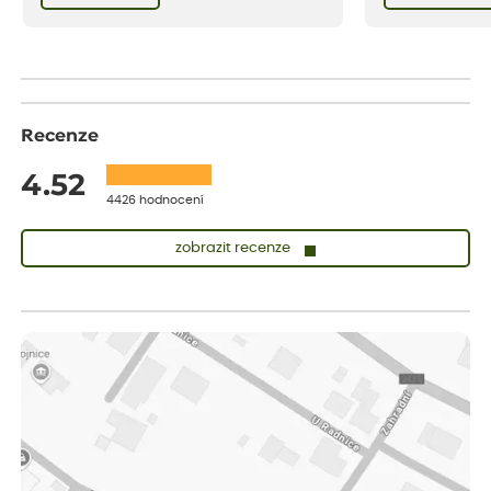
bezstarostnosti dětství při mlsání babiččina
drobenkového koláče s rybízem.
Recenze
4.52
4426 hodnocení
zobrazit recenze
Zuzana
ověřený nákup
před 1 dnem
Vše přišlo velice rychle krásně zabalené. Rostlinky po přesazení
velice dobře prospívají
Jarda
ověřený nákup
před 1 dnem
Dobrý den, byli jsme spokojeni
Lenka
ověřený nákup
před 1 dnem