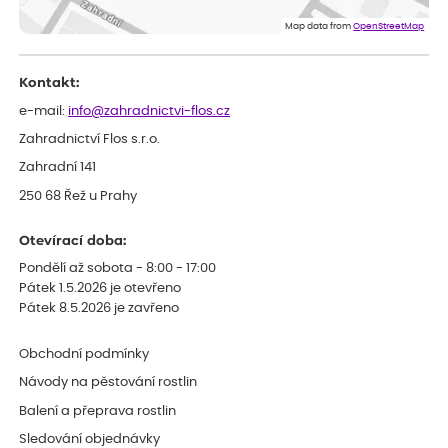
Eshop, objednání bylo v pořádku, žádný problém. Jen jsem byla
Map data from
OpenStreetMap
smutná z dodávky jedné kytky, která nebyla v nejlepší kondici a i
po zasazení vypadá spíše, že odejde, než že se chytne. Byla to
celkově slabá rostlina oproti ostatním.
Kontakt:
e-mail:
info@zahradnictvi-flos.cz
Zahradnictví Flos s.r.o.
Zahradní 141
250 68 Řež u Prahy
Otevírací doba:
Pondělí až sobota - 8:00 - 17:00
Pátek 1.5.2026 je otevřeno
Pátek 8.5.2026 je zavřeno
Obchodní podmínky
Návody na pěstování rostlin
Balení a přeprava rostlin
Sledování objednávky