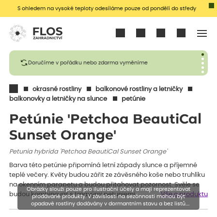
S ohledem na vysoké teploty odesíláme pouze od pondělí do středy
Přihlásit se
Doručíme v pořádku nebo zdarma vyměníme
okrasné rostliny
balkonové rostliny a letničky
balkonovky a letničky na slunce
petúnie
Petúnie 'Petchoa BeautiCal
Sunset Orange'
Petunia hybrida 'Petchoa BeautiCal Sunset Orange'
Barva této petúnie připomíná letní západy slunce a příjemné
teplé večery. Květy budou zářit ze závěsného koše nebo truhlíku
na okenním parapetu a budou přitahovat pozornost. Svěle se
Obrázky slouží pouze pro ilustrační účely a mají reprezentovat
budou kombinovat s tmavými petuniemi…
Vše o produktu
prodávané produkty. V závislosti na sezónnosti mohou být
opadavé rostliny dodávány v dormantním stavu a bez listů.
Rostliny mohou být také sestřiženy níže, než je uvedená výška,