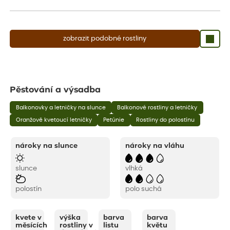
aby se podpořil nový růst.
zobrazit podobné rostliny
Pěstování a výsadba
Balkonovky a letničky na slunce
Balkonové rostliny a letničky
Oranžově kvetoucí letničky
Petúnie
Rostliny do polostínu
nároky na slunce
nároky na vláhu
slunce
vlhká
polostín
polo suchá
kvete v
výška
barva
barva
měsících
rostliny v
listu
květu