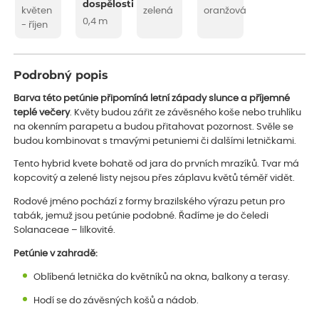
dospělosti
květen
zelená
oranžová
0,4 m
- říjen
Podrobný popis
Barva této petúnie připomíná letní západy slunce a příjemné
teplé večery
. Květy budou zářit ze závěsného koše nebo truhlíku
na okenním parapetu a budou přitahovat pozornost. Svěle se
budou kombinovat s tmavými petuniemi či dalšími letničkami.
Tento hybrid kvete bohatě od jara do prvních mrazíků. Tvar má
kopcovitý a zelené listy nejsou přes záplavu květů téměř vidět.
Rodové jméno pochází z formy brazilského výrazu petun pro
tabák, jemuž jsou petúnie podobné. Řadíme je do čeledi
Solanaceae – lilkovité.
Petúnie v zahradě:
Oblíbená letnička do květníků na okna, balkony a terasy.
Hodí se do závěsných košů a nádob.