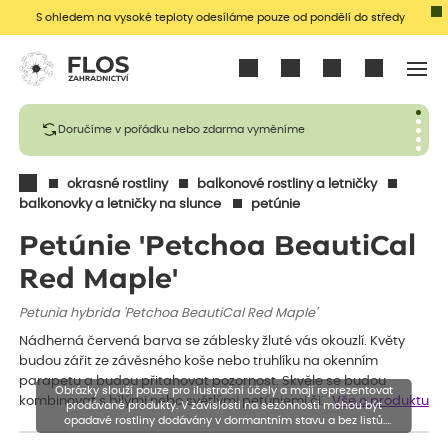
S ohledem na vysoké teploty odesíláme pouze od pondělí do středy
Přihlásit se
Doručíme v pořádku nebo zdarma vyměníme
okrasné rostliny
balkonové rostliny a letničky
balkonovky a letničky na slunce
petúnie
Petúnie 'Petchoa BeautiCal
Red Maple'
Petunia hybrida 'Petchoa BeautiCal Red Maple'
Nádherná červená barva se záblesky žluté vás okouzlí. Květy
budou zářit ze závěsného koše nebo truhlíku na okenním
parapetu a budou přitahovat pozornost. Skvěle se budou
Obrázky slouží pouze pro ilustrační účely a mají reprezentovat
kombinovat s bílými nebo světlými petúniemi či…
Vše o produktu
prodávané produkty. V závislosti na sezónnosti mohou být
opadavé rostliny dodávány v dormantním stavu a bez listů.
Rostliny mohou být také sestřiženy níže, než je uvedená výška,