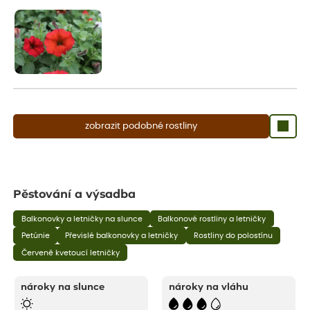
aby se podpořil nový růst.
zobrazit podobné rostliny
Pěstování a výsadba
Balkonovky a letničky na slunce
Balkonové rostliny a letničky
Petúnie
Převislé balkonovky a letničky
Rostliny do polostínu
Červeně kvetoucí letničky
nároky na slunce
nároky na vláhu