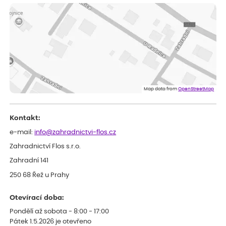
ověřený nákup
dnes
Vše v pořádku, jsem spokojena.
Iveta
ověřený nákup
dnes
Rostlina mi přišla v dobrém stavu, jsem spokojená.
Zuzana
ověřený nákup
dnes
Spokojenost s dodáním kvalitních rostlin
Map data from
OpenStreetMap
Kontakt:
e-mail:
info@zahradnictvi-flos.cz
Zahradnictví Flos s.r.o.
Zahradní 141
250 68 Řež u Prahy
Otevírací doba:
Pondělí až sobota - 8:00 - 17:00
Pátek 1.5.2026 je otevřeno