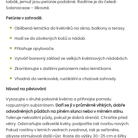
tabák, jemuž jsou petúnie podobné. Řadíme je do čeledi
Solanaceae – lilkovité.
Petúnie v zahradě:
Oblíbená letnička do květníků na okna, balkony a terasy.
Hodí se do závěsných košů a nádob.
Přitahuje opylovače.
Vytváří barevný základ ve velkých květinových nádobách.
Zkombinujte s dalšími petúniemi nebo letničkami.
Vhodná do venkovské, rustikální a chatové zahrady.
Návod na pěstování:
Vysazujte v druhé polovině května a přihnojte pomalu
rozpustným substrátem.
Daří se jí v průměrně vlhkých, dobře
odvodněných půdách na plném slunci nebo v mírném stínu
.
Toleruje nekvalitní půdy, pokud je dobrá drenáž. Chraňte před
větry. Odstraňujte odkvetlé květy, podpoříte tak tvorbu nových.
Pokud rostliny v letních vedrech zvadnout, tak je seřízněte,
abyste stimulovali další růst. Roste do výšky 30–35 cm a šířky