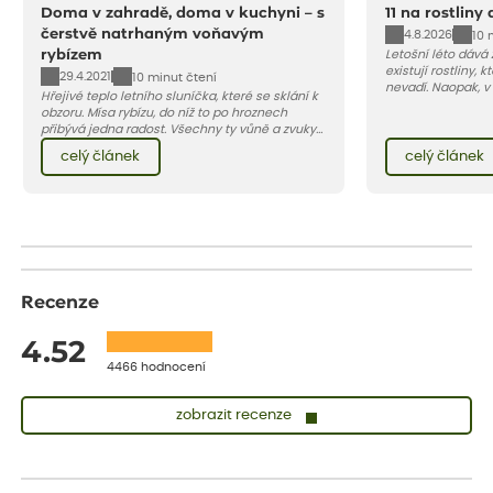
Doma v zahradě, doma v kuchyni – s
11 na rostliny
čerstvě natrhaným voňavým
4.8.2026
10 
rybízem
Letošní léto dává
existují rostliny,
29.4.2021
10 minut čtení
nevadí. Naopak, v
Hřejivé teplo letního sluníčka, které se sklání k
osluněné terase s
obzoru. Mísa rybízu, do níž to po hroznech
pro vás 11 tipů na
přibývá jedna radost. Všechny ty vůně a zvuky
horké a suché léto
červencové zahrady. Sklizeň rybízu do kuchyně
Pojďme se podívat,
celý článek
celý článek
vnese neuvěřitelný klid a radost. A taky trochu
bezstarostnosti dětství při mlsání babiččina
drobenkového koláče s rybízem.
Recenze
4.52
4466 hodnocení
zobrazit recenze
Vladimíra