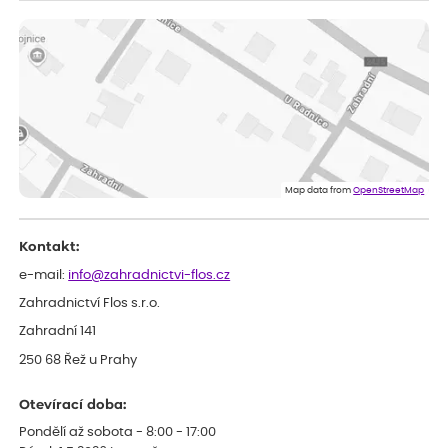
ověřený nákup
před 1 dnem
Vše přišlo velice rychle krásně zabalené. Rostlinky po přesazení
velice dobře prospívají
Jarda
ověřený nákup
před 1 dnem
Dobrý den, byli jsme spokojeni
Lenka
ověřený nákup
před 1 dnem
Eshop, objednání bylo v pořádku, žádný problém. Jen jsem byla
Map data from
OpenStreetMap
smutná z dodávky jedné kytky, která nebyla v nejlepší kondici a i
po zasazení vypadá spíše, že odejde, než že se chytne. Byla to
celkově slabá rostlina oproti ostatním.
Kontakt:
e-mail:
info@zahradnictvi-flos.cz
Zahradnictví Flos s.r.o.
Zahradní 141
250 68 Řež u Prahy
Otevírací doba:
Pondělí až sobota - 8:00 - 17:00