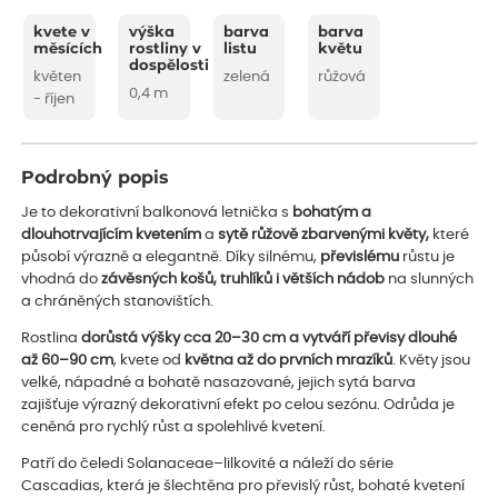
kvete v
výška
barva
barva
měsících
rostliny v
listu
květu
dospělosti
květen
zelená
růžová
0,4 m
- říjen
Podrobný popis
Je to dekorativní balkonová letnička s
bohatým a
dlouhotrvajícím kvetením
a
sytě růžově zbarvenými květy,
které
působí výrazně a elegantně. Díky silnému,
převislému
růstu je
vhodná do
závěsných košů, truhlíků i větších nádob
na slunných
a chráněných stanovištích.
Rostlina
dorůstá výšky cca 20–30 cm a vytváří převisy dlouhé
až 60–90 cm
, kvete od
května až do prvních mrazíků
. Květy jsou
velké, nápadné a bohatě nasazované, jejich sytá barva
zajišťuje výrazný dekorativní efekt po celou sezónu. Odrůda je
ceněná pro rychlý růst a spolehlivé kvetení.
Patří do čeledi Solanaceae–lilkovité a náleží do série
Cascadias, která je šlechtěna pro převislý růst, bohaté kvetení