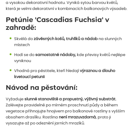
a vysokou dekorativní hodnotu. Vyniká sytou barvou květů,
která je velmi dekorativní v kombinacích balkonových výsadeb.
Petúnie 'Cascadias Fuchsia' v
zahradě:
Skvělá do
závěsných košů, truhlíků a nádob
na slunných
místech
Hodí se do
samostatné nádoby,
kde převisy květů nejlépe
vyniknou
Vhodná pro pěstitele, kteří hledají
výraznou a dlouho
kvetoucí petunii
Návod na pěstování:
Vyžaduje
slunné stanoviště a propustný, výživný substrát.
Zalévejte pravidelně po mírném proschnutí půdy a během
vegetace přihnojujte hnojivem pro balkonové rostliny s vyšším
obsahem draslíku. Rostlina
není mrazuvzdorná
, proto ji
vysazujte až po odeznění jarních mrazíků.