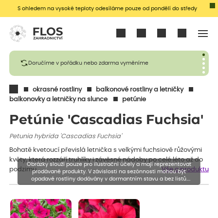
S ohledem na vysoké teploty odesíláme pouze od pondělí do středy
Přihlásit se
Doručíme v pořádku nebo zdarma vyměníme
okrasné rostliny
balkonové rostliny a letničky
balkonovky a letničky na slunce
petúnie
Petúnie 'Cascadias Fuchsia'
Petunia hybrida 'Cascadias Fuchsia'
Bohatě kvetoucí převislá letnička s velkými fuchsiově růžovými
květy, která rozzáří truhlíky i závěsné nádoby po celé léto až do
Obrázky slouží pouze pro ilustrační účely a mají reprezentovat
podzimu.
Vše o produktu
prodávané produkty. V závislosti na sezónnosti mohou být
opadavé rostliny dodávány v dormantním stavu a bez listů.
Rostliny mohou být také sestřiženy níže, než je uvedená výška,
aby se podpořil nový růst.