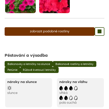
zobrazit podobné rostliny
Pěstování a výsadba
Balkonovky a letničky na slunce
Balkonové rostliny a letničky
Petúnie
Růžově kvetoucí letničky
nároky na slunce
nároky na vláhu
slunce
vlhká
polo suchá