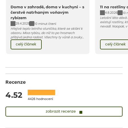
Doma v zahradě, doma v kuchyni – s
11 na rostliny
čerstvě natrhaným voňavým
4.8.2026
10 
rybízem
Letošní léto dává
existují rostliny,
29.4.2021
10 minut čtení
nevadí. Naopak, v
Hřejivé teplo letního sluníčka, které se sklání k
osluněné terase s
obzoru. Mísa rybízu, do níž to po hroznech
pro vás 11 tipů na
přibývá jedna radost. Všechny ty vůně a zvuky
horké a suché léto
červencové zahrady. Sklizeň rybízu do kuchyně
Pojďme se podívat,
celý článek
celý článek
vnese neuvěřitelný klid a radost. A taky trochu
bezstarostnosti dětství při mlsání babiččina
drobenkového koláče s rybízem.
Recenze
4.52
4426 hodnocení
zobrazit recenze
Zuzana