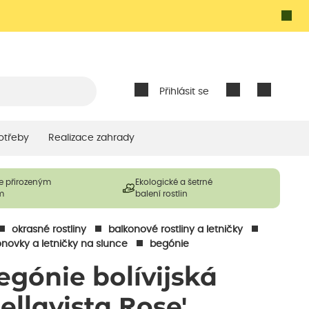
Přihlásit se
otřeby
Realizace zahrady
e přirozeným
Ekologické a šetrné
m
balení rostlin
okrasné rostliny
balkonové rostliny a letničky
onovky a letničky na slunce
begónie
egónie bolívijská
Bellavista Rose'