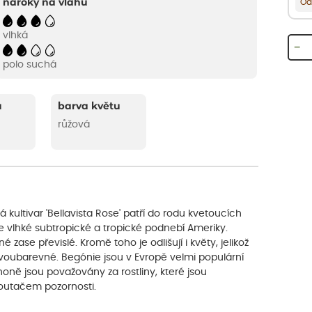
nároky na vláhu
Od
vlhká
−
polo suchá
u
barva květu
růžová
á kultivar 'Bellavista Rose' patří do rodu kvetoucích
je vlhké subtropické a tropické podnebí Ameriky.
 zase převislé. Kromě toho je odlišují i ​​květy, jelikož
voubarevné. Begónie jsou v Evropě velmi populární
oně jsou považovány za rostliny, které jsou
utačem pozornosti.