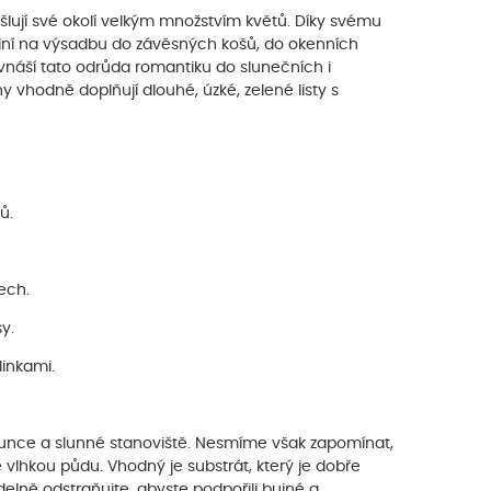
šlují své okolí velkým množstvím květů. Díky svému
ální na výsadbu do závěsných košů, do okenních
 vnáší tato odrůda romantiku do slunečních i
 vhodně doplňují dlouhé, úzké, zelené listy s
ů.
ech.
y.
linkami.
 slunce a slunné stanoviště. Nesmíme však zapomínat,
 vlhkou půdu. Vhodný je substrát, který je dobře
elně odstraňujte, abyste podpořili bujné a