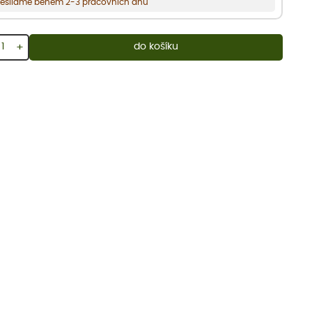
esíláme během 2-3 pracovních dnů
+
do košíku