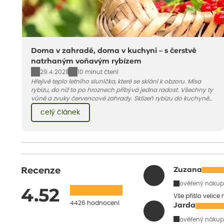
Doma v zahradě, doma v kuchyni – s čerstvě
natrhaným voňavým rybízem
29.4.2021
10 minut čtení
Hřejivé teplo letního sluníčka, které se sklání k obzoru. Mísa
rybízu, do níž to po hroznech přibývá jedna radost. Všechny ty
vůně a zvuky červencové zahrady. Sklizeň rybízu do kuchyně
vnese neuvěřitelný klid a radost. A taky trochu bezstarostnosti
celý článek
dětství při mlsání babiččina drobenkového koláče s rybízem.
Recenze
Zuzana
ověřený nákup
4.52
Vše přišlo velice
4426 hodnocení
Jarda
ověřený nákup