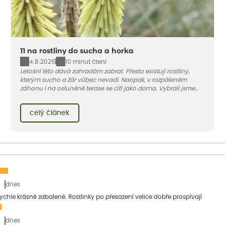
11 na rostliny do sucha a horka
4.8.2026
10 minut čtení
Letošní léto dává zahradám zabrat. Přesto existují rostliny,
kterým sucho a žár vůbec nevadí. Naopak, v rozpáleném
záhonu i na osluněné terase se cítí jako doma. Vybrali jsme
pro vás 11 tipů na odolné druhy, které zvládnou horké a suché
léto bez pravidelné zálivky. Pojďme se podívat, které to jsou.
celý článek
dnes
 rychle krásně zabalené. Rostlinky po přesazení velice dobře prospívají
dnes