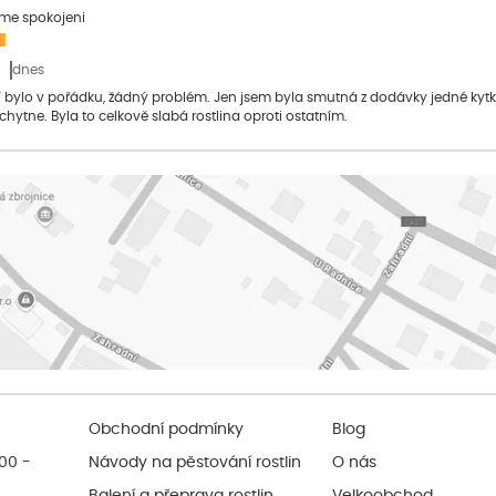
sme spokojeni
dnes
bylo v pořádku, žádný problém. Jen jsem byla smutná z dodávky jedné kytky, 
 chytne. Byla to celkově slabá rostlina oproti ostatním.
Obchodní podmínky
Blog
:00 -
Návody na pěstování rostlin
O nás
Balení a přeprava rostlin
Velkoobchod