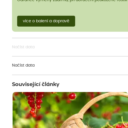
Garance výměny zdarma, při doručení poškozené rostlin
více o balení a dopravě
Načíst data
Načíst data
Související články