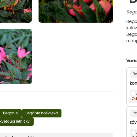
Begon
Begon
kulti
Begon
a tr
Vari
Ba
kon
Od
Begónie
Begónie bolívijská
Pa
kvetoucí letničky
záv