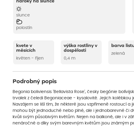
nároky na slunce
slunce
polostín
kvete v
výška rostliny v
barva list
měsících
dospělosti
zelená
květen - říjen
0,4 m
Podrobný popis
Begonia boliviensis 'Bellavista Rose', česky begónie bolívijsk
trvalek z čeledi Begoniaceae - kysalovité. Jejich kolébkou 
Navzájem se liší tím, že některé jsou vzpřímeně rostoucí a jiné
mohou být jednoduché nebo plné, ale i jednobarevné či d
kvůli svým působivým květům. Nejen na balkoně, ale i v záh
nenáročné a díky svým barevným květům jsou známým po