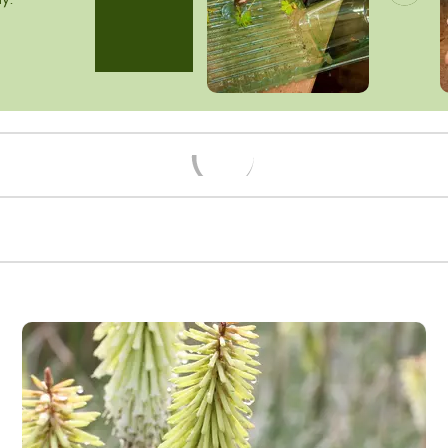
y.
Načítám...