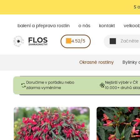
S 
balení a přeprava rostlin
o nás
kontakt
velkoo
4.52/5
Okrasné rostliny
Bylinky
Obrázky slouží pouze pro ilustrační účely a mají reprezentovat
Doručíme v pořádku nebo
Nejširší výběr v ČR
opadavé rostliny dodávány v dormantním stavu a bez listů. R
zdarma vyměníme
10.000+ druhů sk
výška, aby se podpo