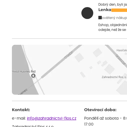
Dobrý den, byli j
Lenka
ověřený nákup
Eshop, objednání 
odejde, než že se
Kontakt:
Otevírací doba:
e-mail:
info@zahradnictvi-flos.cz
Pondělí až sobota - 8
17:00
Zahradnictví Flos s.r.o.