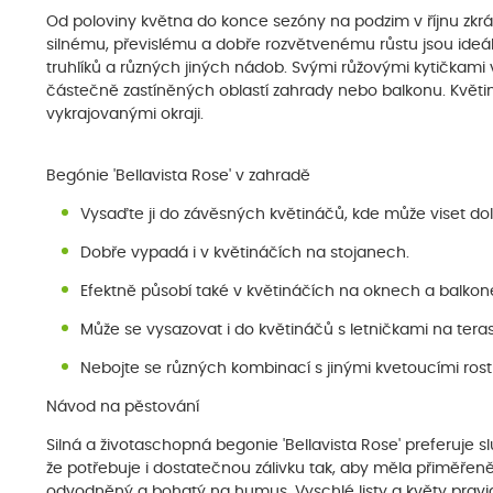
Od poloviny května do konce sezóny na podzim v říjnu zkrá
silnému, převislému a dobře rozvětvenému růstu jsou ide
truhlíků a různých jiných nádob. Svými růžovými kytičkami
částečně zastíněných oblastí zahrady nebo balkonu. Květiny
vykrajovanými okraji.
Begónie 'Bellavista Rose' v zahradě
Vysaďte ji do závěsných květináčů, kde může viset dol
Dobře vypadá i v květináčích na stojanech.
Efektně působí také v květináčích na oknech a balkon
Může se vysazovat i do květináčů s letničkami na teras
Nebojte se různých kombinací s jinými kvetoucími rost
Návod na pěstování
Silná a životaschopná begonie 'Bellavista Rose' preferuje
že potřebuje i dostatečnou zálivku tak, aby měla přiměřeně
odvodněný a bohatý na humus. Vyschlé listy a květy pravid