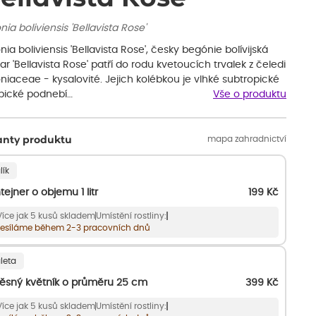
ia boliviensis 'Bellavista Rose'
ia boliviensis 'Bellavista Rose', česky begónie bolívijská
var 'Bellavista Rose' patří do rodu kvetoucích trvalek z čeledi
iaceae - kysalovité. Jejich kolébkou je vlhké subtropické
opické podnebí…
Vše o produktu
mapa zahradnictví
anty produktu
lík
tejner o objemu 1 litr
199
Kč
Více jak 5 kusů skladem
Umístění rostliny:
esíláme během 2-3 pracovních dnů
leta
ěsný květník o průměru 25 cm
399
Kč
Více jak 5 kusů skladem
Umístění rostliny: