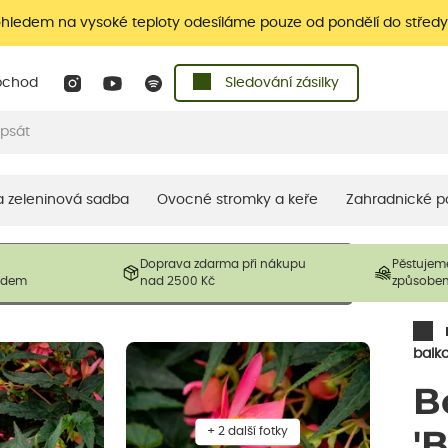
ohledem na vysoké teploty odesíláme pouze od pondělí do středy
bchod
Sledování zásilky
 a zeleninová sadba
Ovocné stromky a keře
Zahradnické p
 prodávané produkty. V závislosti na sezónnosti mohou být
Doprava zdarma při nákupu
Pěstujem
ostliny mohou být také sestřiženy níže, než je uvedená
ladem
nad 2500 Kč
způsobe
řil nový růst.
balk
B
+ 2 další fotky
'