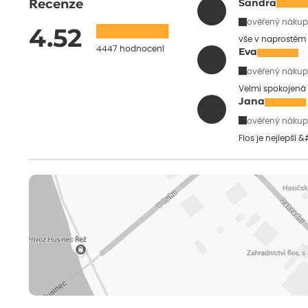
Recenze
Sandra
ověřený nákup
4.52
vše v naprostém
4447 hodnocení
Eva
ověřený nákup
Velmi spokojená 
Jana
ověřený nákup
Flos je nejlepší 