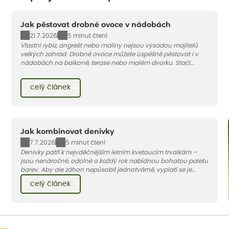
Jak pěstovat drobné ovoce v nádobách
21.7.2026
5 minut čtení
Vlastní rybíz, angrešt nebo maliny nejsou výsadou majitelů
velkých zahrad. Drobné ovoce můžete úspěšně pěstovat i v
nádobách na balkoně, terase nebo malém dvorku. Stačí
vybrat vhodnou odrůdu, dostatečně velký květináč a dodržet
pár základních pravidel. V tomto článku vám poradíme, jak na
celý článek
to.
Jak kombinovat denivky
7.7.2026
5 minut čtení
Denivky patří k nejvděčnějším letním kvetoucím trvalkám –
jsou nenáročné, odolné a každý rok nabídnou bohatou paletu
barev. Aby ale záhon nepůsobil jednotvárně, vyplatí se je
doplnit vhodnými sousedy. V dnešním článku vám ukážeme, s
celý článek
jakými trvalkami a travinami denivky nejlépe ladí.