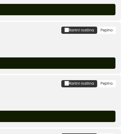
Raritní rostlina
Pepíno
Raritní rostlina
Pepíno