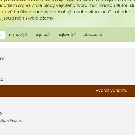
čátkem srpna. Zralé plody vejčitého tvaru mají hladkou žlutou s
huťově hrušky a banány a obsahují mnoho vitaminu C. Lahodné jsou
, jsou z nich skvělé džemy.
í
nejnovější
nejdražší
nejlevnější
abecedně
az
Kč
vybrat variantu
o'
atum Pepino