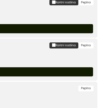
Raritní rostlina
Pepíno
Raritní rostlina
Pepíno
Pepíno