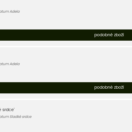
atum Adela
podobné zboží
atum Adela
podobné zboží
é srdce'
tum Sladké srdce