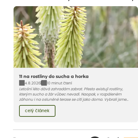
11 na rostliny do sucha a horka
4.8.2026
10 minut čtení
Letošní léto dává zahradám zabrat. Přesto existují rostliny,
kterým sucho a žár vůbec nevadí. Naopak, v rozpáleném
záhonu i na osluněné terase se cítí jako doma. Vybrali jsme
pro vás 11 tipů na odolné druhy, které zvládnou horké a suché
léto bez pravidelné zálivky. Pojďme se podívat, které to jsou.
celý článek