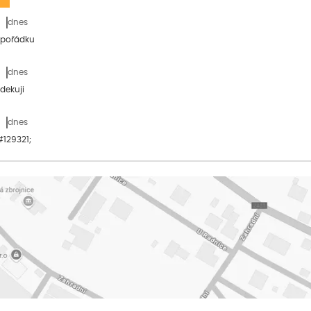
dnes
 pořádku
dnes
dekuji
dnes
&#129321;