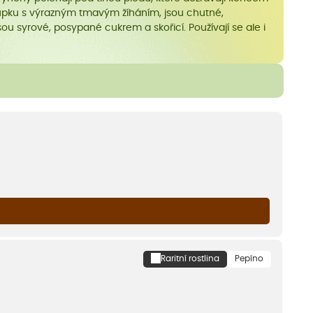
lupku s výrazným tmavým žíháním, jsou chutné,
 syrové, posypané cukrem a skořicí. Používají se ale i
Raritní rostlina
Pepíno