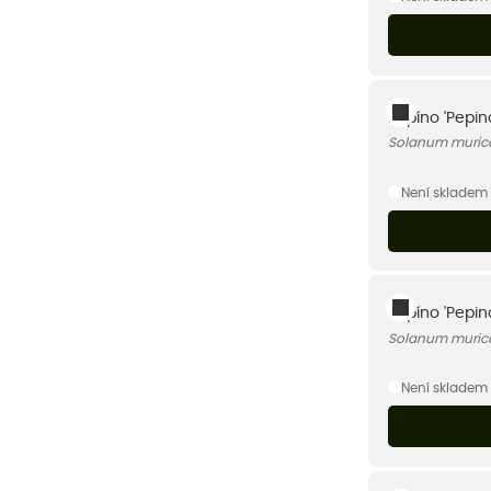
Pepíno 'Pepin
Solanum muric
Není skladem
Pepíno 'Pepin
Solanum muric
Není skladem