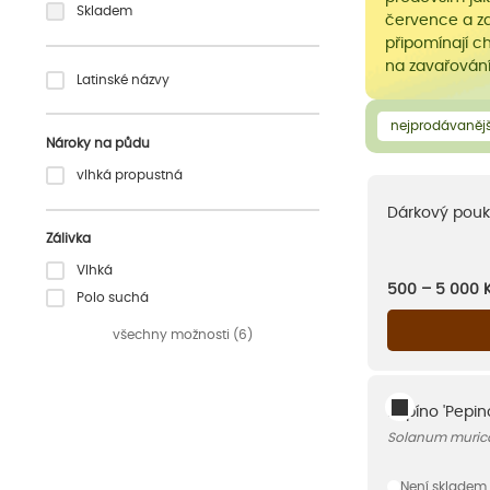
Skladem
července a za
připomínají c
na zavařování
Latinské názvy
nejprodávanějš
Nároky na půdu
vlhká propustná
Dárkový pouk
Zálivka
Vlhká
500 – 5 000
Polo suchá
všechny možnosti (6)
Pepíno 'Pepin
Solanum muric
Není skladem