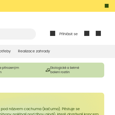
Přihlásit se
otřeby
Realizace zahrady
e přirozeným
Ekologické a šetrné
m
balení rostlin
á též pod názvem cachuma (kačuma). Pěstuje se
 výhony poléhají pod tíhou plodů, které dozrávají koncem