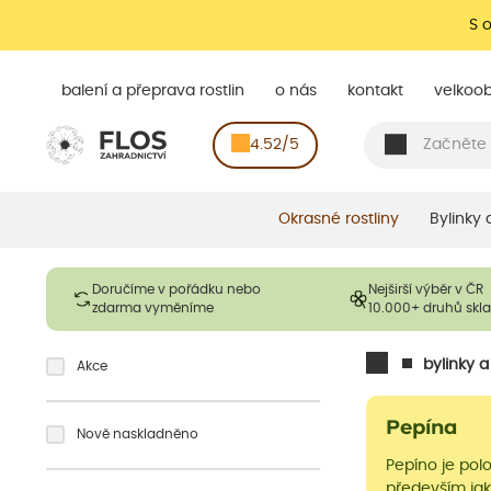
S 
balení a přeprava rostlin
o nás
kontakt
velkoo
4.52/5
Okrasné rostliny
Bylinky
Doručíme v pořádku nebo
Nejširší výběr v ČR
zdarma vyměníme
10.000+ druhů sk
bylinky 
Akce
Pepína
Nově naskladněno
Pepíno je pol
především jak