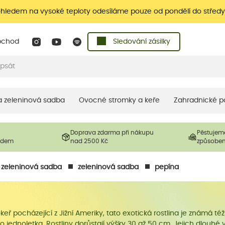
ohledem na vysoké teploty odesíláme pouze od pondělí do středy
bchod
Sledování zásilky
 a zeleninová sadba
Ovocné stromky a keře
Zahradnické p
Doprava zdarma při nákupu
Pěstujem
ladem
nad 2500 Kč
způsobe
a zeleninová sadba
zeleninová sadba
pepína
okeř pocházející z Jižní Ameriky, tato exotická rostlina je znám
o jednoletka. Rostliny dorůstají výšky 30 až 50 cm. Jejich dlouhé