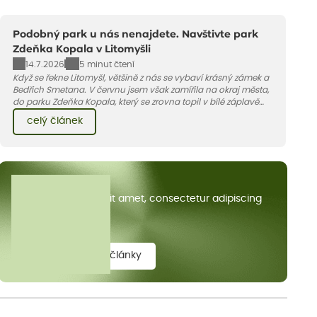
Podobný park u nás nenajdete. Navštivte park
Zdeňka Kopala v Litomyšli
14.7.2026
5 minut čtení
Když se řekne Litomyšl, většině z nás se vybaví krásný zámek a
Bedřich Smetana. V červnu jsem však zamířila na okraj města,
do parku Zdeňka Kopala, který se zrovna topil v bílé záplavě
kvetoucích kopretin. Fotky řeknou víc než slova, přidávám k
celý článek
nim pár řádků o tom, jak tento jedinečný kus krajiny vznikl.
Všechny články
Lorem ipsum dolor sit amet, consectetur adipiscing
elit.
zobrazit všechny články