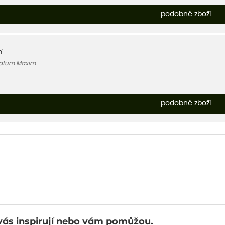
podobné zboží
'
atum Maxim
podobné zboží
vás inspirují nebo vám pomůžou.