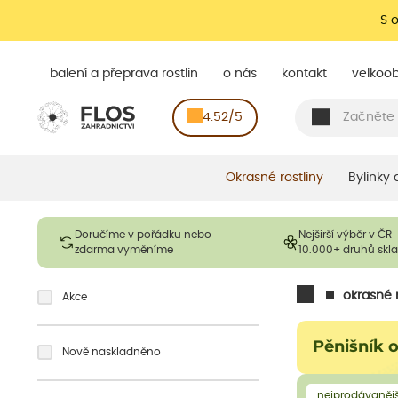
S 
balení a přeprava rostlin
o nás
kontakt
velkoo
4.52/5
Okrasné rostliny
Bylinky
Doručíme v pořádku nebo
Nejširší výběr v ČR
zdarma vyměníme
10.000+ druhů sk
okrasné r
Akce
Pěnišník 
Nově naskladněno
nejprodávanějš