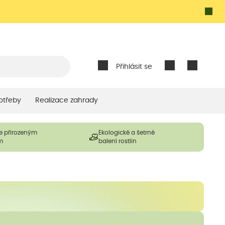
Přihlásit se
otřeby
Realizace zahrady
e přirozeným
Ekologické a šetrné
m
balení rostlin