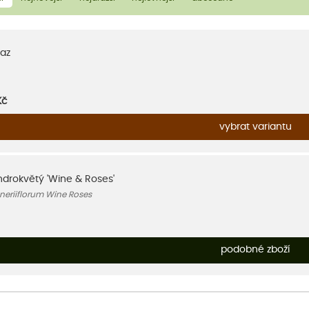
az
Kč
vybrat variantu
ndrokvětý 'Wine & Roses'
eriiflorum Wine Roses
podobné zboží