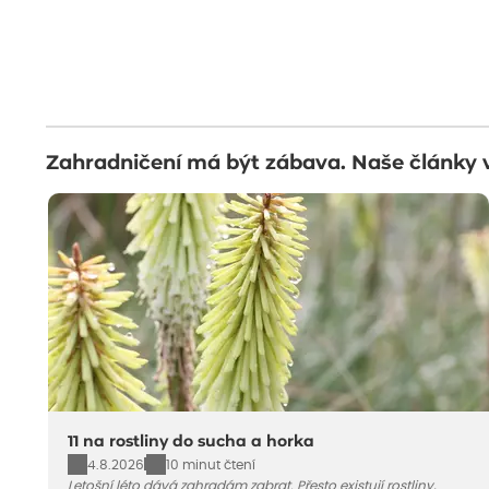
Zahradničení má být zábava. Naše články 
11 na rostliny do sucha a horka
4.8.2026
10 minut čtení
Letošní léto dává zahradám zabrat. Přesto existují rostliny,