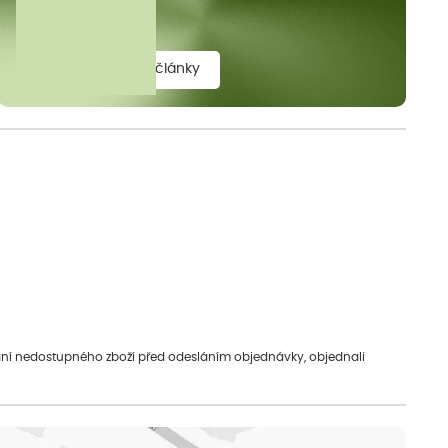
elit.
zobrazit všechny články
vání nedostupného zboží před odesláním objednávky, objednali