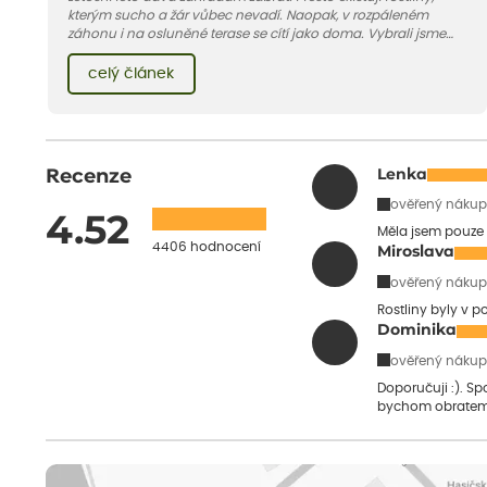
kterým sucho a žár vůbec nevadí. Naopak, v rozpáleném
záhonu i na osluněné terase se cítí jako doma. Vybrali jsme
pro vás 11 tipů na odolné druhy, které zvládnou horké a suché
léto bez pravidelné zálivky. Pojďme se podívat, které to jsou.
celý článek
Recenze
Lenka
ověřený nákup
4.52
Měla jsem pouze 
4406 hodnocení
Miroslava
ověřený nákup
Rostliny byly v 
Dominika
ověřený nákup
Doporučuji :). S
bychom obratem