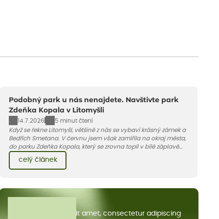
Podobný park u nás nenajdete. Navštivte park
Zdeňka Kopala v Litomyšli
14.7.2026
5 minut čtení
Když se řekne Litomyšl, většině z nás se vybaví krásný zámek a
Bedřich Smetana. V červnu jsem však zamířila na okraj města,
do parku Zdeňka Kopala, který se zrovna topil v bílé záplavě
kvetoucích kopretin. Fotky řeknou víc než slova, přidávám k
celý článek
nim pár řádků o tom, jak tento jedinečný kus krajiny vznikl.
Všechny články
Lorem ipsum dolor sit amet, consectetur adipiscing