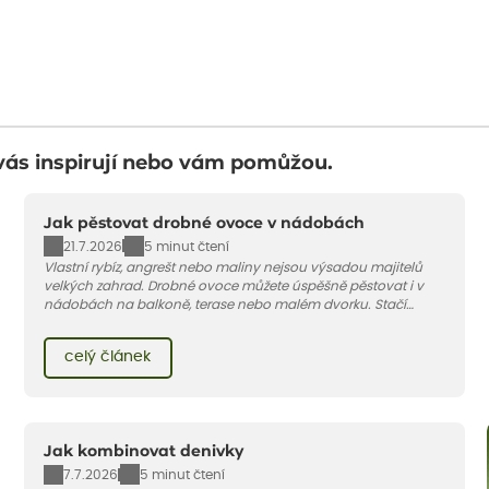
vás inspirují nebo vám pomůžou.
Jak pěstovat drobné ovoce v nádobách
21.7.2026
5 minut čtení
Vlastní rybíz, angrešt nebo maliny nejsou výsadou majitelů
velkých zahrad. Drobné ovoce můžete úspěšně pěstovat i v
nádobách na balkoně, terase nebo malém dvorku. Stačí
vybrat vhodnou odrůdu, dostatečně velký květináč a dodržet
pár základních pravidel. V tomto článku vám poradíme, jak na
celý článek
to.
Jak kombinovat denivky
7.7.2026
5 minut čtení