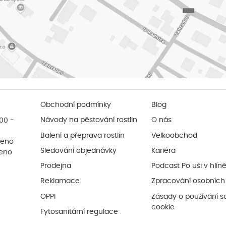
Obchodní podmínky
Blog
:00 -
Návody na pěstování rostlin
O nás
Balení a přeprava rostlin
Velkoobchod
řeno
Sledování objednávky
Kariéra
řeno
Prodejna
Podcast Po uši v hlín
Reklamace
Zpracování osobních
OPPI
Zásady o používání s
cookie
Fytosanitární regulace