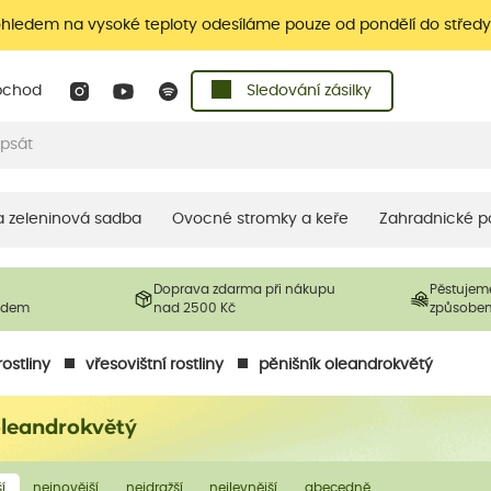
ohledem na vysoké teploty odesíláme pouze od pondělí do středy
bchod
Sledování zásilky
 a zeleninová sadba
Ovocné stromky a keře
Zahradnické p
Doprava zdarma při nákupu
Pěstujem
ladem
nad 2500 Kč
způsobe
ostliny
vřesovištní rostliny
pěnišník oleandrokvětý
oleandrokvětý
í
nejnovější
nejdražší
nejlevnější
abecedně