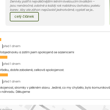
Denivky patří k nejvděčnějším letním kvetoucím trvalkám –
jsou nenáročné, odolné a každý rok nabídnou bohatou paletu
barev. Aby ale záhon nepůsobil jednotvárně, vyplatí se je
doplnit vhodnými sousedy. V dnešním článku vám ukážeme, s
celý článek
jakými trvalkami a travinami denivky nejlépe ladí.
před 1 dnem
1objednavku a zatím jsem spokojená se sazenicemi
před 1 dnem
pořádku, dobře zabalené, celková spokojenost.
před 1 dnem
pokojenost, stromky v pěkném stavu. Jediné, co my chybělo, bylo komuniko
 náhradu. Děkujeme