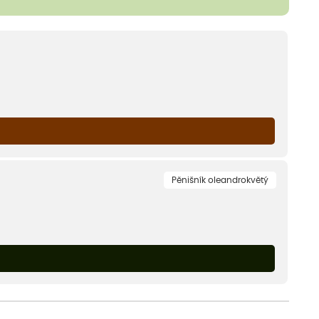
Pěnišník oleandrokvětý