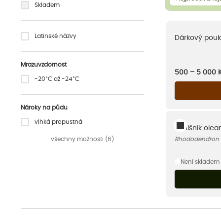
Skladem
Latinské názvy
Dárkový pouk
Mrazuvzdornost
500 – 5 000
-20°C až -24°C
Nároky na půdu
vlhká propustná
Pěnišník olea
všechny možnosti (6)
Rhododendron n
Není skladem