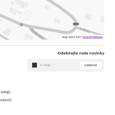
Map data from
OpenStreetMap
Odebírejte naše novinky
odebírat
ě
 údajů
ouborů