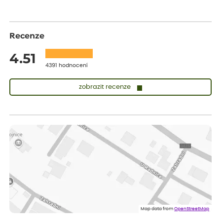
Recenze
4.51
4391 hodnocení
zobrazit recenze
Nina
ověřený nákup
před 1 dnem
Rychlé dodání, pečlivě zabalené rostliny
Anna
ověřený nákup
před 1 dnem
Rostlinky jsem dostala zdravé, v perfektní formě a pečlivě
zabalené! Určitě se sem vrátím pro další nakup!
Anna
ověřený nákup
před 1 dnem
Celková spokojenost
Map data from
OpenStreetMap