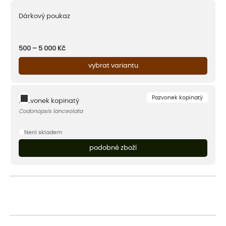
Dárkový poukaz
500 – 5 000
Kč
vybrat variantu
Pazvonek kopinatý
Pazvonek kopinatý
Codonopsis lanceolata
Není skladem
podobné zboží