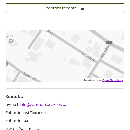
zobrazit recenze
Lenka
ověřený nákup
před 1 dnem
Měla jsem pouze 1objednavku a zatím jsem spokojená se
sazenicemi
Miroslava
ověřený nákup
před 1 dnem
Rostliny byly v pořádku, dobře zabalené, celková spokojenost.
Dominika
ověřený nákup
před 1 dnem
Doporučuji :). Spokojenost, stromky v pěkném stavu. Jediné, co
Map data from
OpenStreetMap
my chybělo, bylo komunikování nedostupného zboží před
odesláním objednávky, objednali bychom obratem náhradu.
Děkujeme
Kontakt:
e-mail:
info@zahradnictvi-flos.cz
Zahradnictví Flos s.r.o.
Zahradní 141
250 68 Řež u Prahy