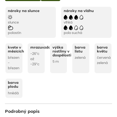
nároky na slunce
nároky na vláhu
slunce
vlhká
polostín
polo suchá
kvete v
mrazuvzdornost
výška
barva
barva
měsících
rostliny v
listu
květu
-26°c
dospělosti
březen
zelená
červená
až
5 m
-
zelená
-29°c
březen
barva
plodu
hnědá
Podrobný popis