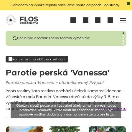
S ohledem na vysoké teploty odesíláme pouze od pondělí do středy
Přihlásit se
Doručíme v pořádku nebo zdarma vyměníme
Raritní rostlina, obtížná k sehnání
Parotie perská 'Vanessa'
Parrotia persica 'Vanessa' - předpěstovaný živý plot
Popis rostliny:Tato rostlina pochází z čeledi Hamamelidaceae –
vilínovité a rodu Parrotia. Vanessa dorůstá do výšky 3-5 m a
vytváří sloupovitě rostoucí keř nebo vícekmenný strom. Kůra
Obrázky slouží pouze pro ilustrační účely a mají reprezentovat
stromů se postupně odlupuje v…
Vše o produktu
prodávané produkty. V závislosti na sezónnosti mohou být
opadavé rostliny dodávány v dormantním stavu a bez listů.
Rostliny mohou být také sestřiženy níže, než je uvedená výška,
aby se podpořil nový růst.