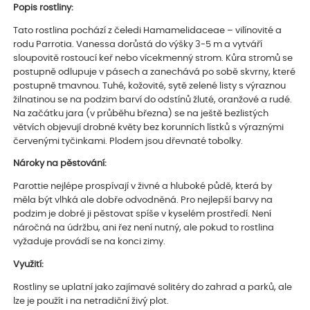
Popis rostliny:
Tato rostlina pochází z čeledi Hamamelidaceae – vilínovité a
rodu Parrotia. Vanessa dorůstá do výšky 3-5 m a vytváří
sloupovitě rostoucí keř nebo vícekmenný strom. Kůra stromů se
postupně odlupuje v pásech a zanechává po sobě skvrny, které
postupně tmavnou. Tuhé, kožovité, sytě zelené listy s výraznou
žilnatinou se na podzim barví do odstínů žluté, oranžové a rudé.
Na začátku jara (v průběhu března) se na ještě bezlistých
větvích objevují drobné květy bez korunních lístků s výraznými
červenými tyčinkami. Plodem jsou dřevnaté tobolky.
Nároky na pěstování:
Parottie nejlépe prospívají v živné a hluboké půdě, která by
měla být vlhká ale dobře odvodněná. Pro nejlepší barvy na
podzim je dobré ji pěstovat spíše v kyselém prostředí. Není
náročná na údržbu, ani řez není nutný, ale pokud to rostlina
vyžaduje provádí se na konci zimy.
Využití:
Rostliny se uplatní jako zajímavé solitéry do zahrad a parků, ale
lze je použít i na netradiční živý plot.