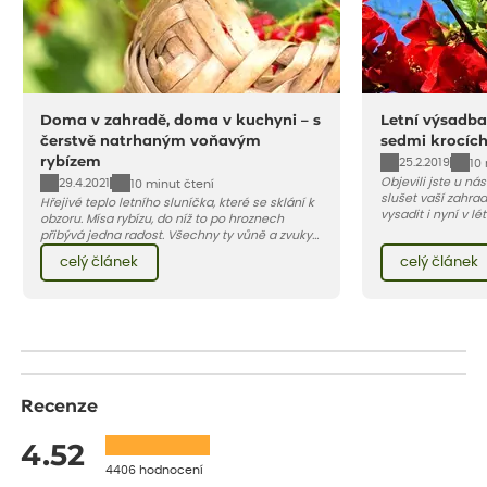
Doma v zahradě, doma v kuchyni – s
Letní výsadba
čerstvě natrhaným voňavým
sedmi krocíc
rybízem
25.2.2019
10
Objevili jste u ná
29.4.2021
10 minut čtení
slušet vaší zahra
Hřejivé teplo letního sluníčka, které se sklání k
vysadit i nyní v l
obzoru. Mísa rybízu, do níž to po hroznech
v kontejnerech, d
přibývá jedna radost. Všechny ty vůně a zvuky
celý rok – nyní p
červencové zahrady. Sklizeň rybízu do kuchyně
celý článek
celý článek
vody než na jaře 
vnese neuvěřitelný klid a radost. A taky trochu
bezstarostnosti dětství při mlsání babiččina
drobenkového koláče s rybízem.
Recenze
4.52
4406 hodnocení