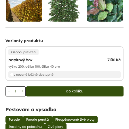
Varianty produktu
Osobní převzetí
papírový box
7190
Kč
výška 200, délka 100, šířka 40 cm
v sezoně běžně dostupné
−
+
do košíku
Pěstování a výsadba
Parotie
Parotie perská
Předpěstované živé ploty
Rostliny do polostínu
Živé ploty