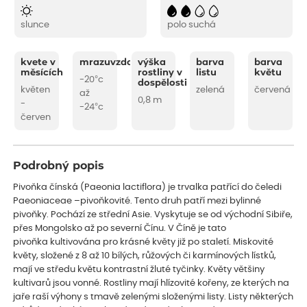
slunce
polo suchá
kvete v
mrazuvzdornost
výška
barva
barva
měsících
rostliny v
listu
květu
-20°c
dospělosti
květen
zelená
červená
až
0,8 m
-
-24°c
červen
Podrobný popis
Pivoňka čínská (Paeonia lactiflora) je trvalka patřící do čeledi
Paeoniaceae –pivoňkovité. Tento druh patří mezi bylinné
pivoňky. Pochází ze střední Asie. Vyskytuje se od východní Sibiře,
přes Mongolsko až po severní Čínu. V Číně je tato
pivoňka kultivována pro krásné květy již po staletí. Miskovité
květy, složené z 8 až 10 bílých, růžových či karmínových lístků,
mají ve středu květu kontrastní žluté tyčinky. Květy většiny
kultivarů jsou vonné. Rostliny mají hlízovité kořeny, ze kterých na
jaře raší výhony s tmavě zelenými složenými listy. Listy některých