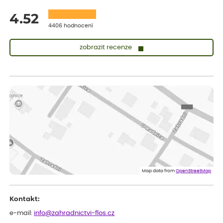
4.52
4406 hodnocení
zobrazit recenze
Lenka
ověřený nákup
před 1 dnem
Měla jsem pouze 1objednavku a zatím jsem spokojená se
sazenicemi
Miroslava
ověřený nákup
před 1 dnem
Rostliny byly v pořádku, dobře zabalené, celková spokojenost.
Dominika
ověřený nákup
před 1 dnem
Doporučuji :). Spokojenost, stromky v pěkném stavu. Jediné, co
Map data from
OpenStreetMap
my chybělo, bylo komunikování nedostupného zboží před
odesláním objednávky, objednali bychom obratem náhradu.
Děkujeme
Kontakt:
e-mail:
info@zahradnictvi-flos.cz