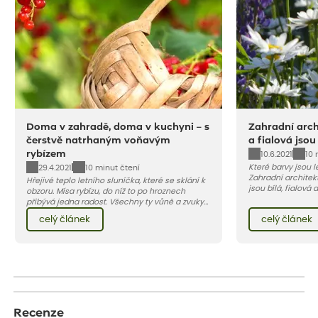
Doma v zahradě, doma v kuchyni – s
Zahradní archi
čerstvě natrhaným voňavým
a fialová jsou
rybízem
10.6.2021
10 
Které barvy jsou 
29.4.2021
10 minut čtení
Zahradní architekt
Hřejivé teplo letního sluníčka, které se sklání k
jsou bílá, fialová
obzoru. Mísa rybízu, do níž to po hroznech
se, jak můžete za
přibývá jedna radost. Všechny ty vůně a zvuky
záhon, terasu či b
červencové zahrady. Sklizeň rybízu do kuchyně
celý článek
celý článek
obléknout i vy.
vnese neuvěřitelný klid a radost. A taky trochu
bezstarostnosti dětství při mlsání babiččina
drobenkového koláče s rybízem.
Recenze