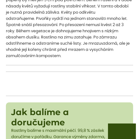
pupeny by měli jen 5 cm pod povrchem. Během rašení a v době
násady květů vyžadují rostliny stabilní vlhkost. V tomto období
je nutná pravidelná zálivka. Květy po odkvětu
odstraňujeme. Pivoňky vydrží na jednom stanovišti mnoho let.
Špatně snáší přesazování. Po přesazení nemusí kvést 2 až 3
roky. Během vegetace je dohnojujeme hnojivem s nízkým
obsahem dusíku. Rostlina na zimu zatahuje. Po zámrazu
odstřihneme a odstraníme suché listy. Je mrazuvzdorná, ale je
vhodné její kořeny chránit před mrazem a vysycháním
zamulčováním kompostem.
Jak balíme a
doručujeme
Rostliny balíme s maximální péčí. 99,8 % zásilek
doručíme v pořádku. Garance výměny zdarma,