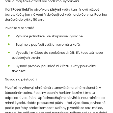
odrůd mají také atraktivní podzimní vybarvení.
'Karl Rosenfield'
je pivoňka s
plnými
květy karmínově růžové
barvy. Květy jemně
voní
. Vykvétají od května do června. Rostlina
dorůstá do výšky 80 cm.
Pivoňka v zahradě
Vynikne jednotlivě i ve skupinové výsadbě.
Zaujme v popředí vyšších stromů a keřů.
Vysadit ji můžete do společnosti růží, lilií, kosatců nebo
ozdobných travin.
Bylinné pivoňky jsou ideální k řezu. Květy jsou velmi
trvanlivé.
Návod na pěstování
Pivoňkám vyhovují chráněná stanoviště na plném slunci či v
částečném stínu. Rostliny ocení v horkém letním klimatu
odpolední zastínění. Upřednostňují mírně vlhké, neutrální nebo
mírně kyselé, dobře propustné půdy. Před výsadbou je vhodné
podle potřeby přidat kompost. Kořeny pivoněk se sází mělce,