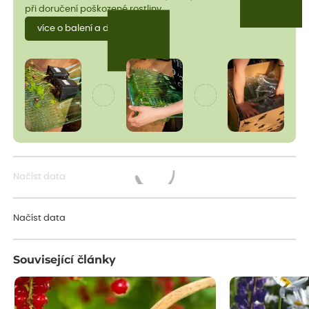
při doručení poškozené rostliny.
více o balení a dopravě
Načíst data
Načítám...
Načíst data
Související články