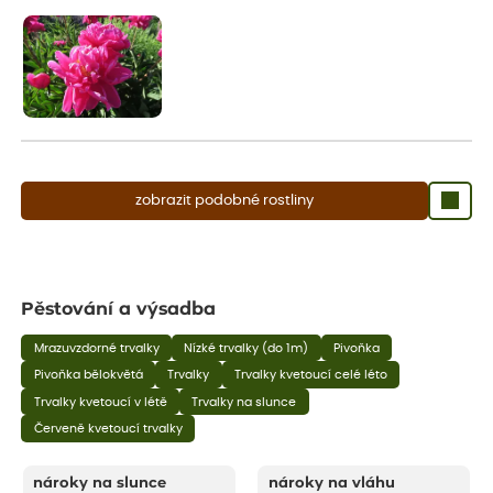
aby se podpořil nový růst.
zobrazit podobné rostliny
Pěstování a výsadba
Mrazuvzdorné trvalky
Nízké trvalky (do 1m)
Pivoňka
Pivoňka bělokvětá
Trvalky
Trvalky kvetoucí celé léto
Trvalky kvetoucí v létě
Trvalky na slunce
Červeně kvetoucí trvalky
nároky na slunce
nároky na vláhu