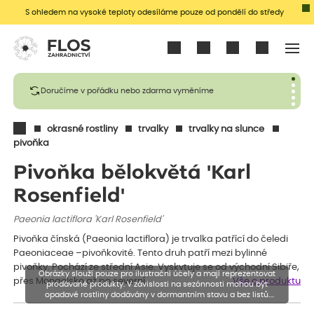
S ohledem na vysoké teploty odesíláme pouze od pondělí do středy
Přihlásit se
Doručíme v pořádku nebo zdarma vyměníme
okrasné rostliny
trvalky
trvalky na slunce
pivoňka
Pivoňka bělokvětá 'Karl
Rosenfield'
Paeonia lactiflora 'Karl Rosenfield'
Pivoňka čínská (Paeonia lactiflora) je trvalka patřící do čeledi
Paeoniaceae –pivoňkovité. Tento druh patří mezi bylinné
pivoňky. Pochází ze střední Asie. Vyskytuje se od východní Sibiře,
Obrázky slouží pouze pro ilustrační účely a mají reprezentovat
přes Mongolsko až po severní…
Vše o produktu
prodávané produkty. V závislosti na sezónnosti mohou být
opadavé rostliny dodávány v dormantním stavu a bez listů.
Rostliny mohou být také sestřiženy níže, než je uvedená výška,