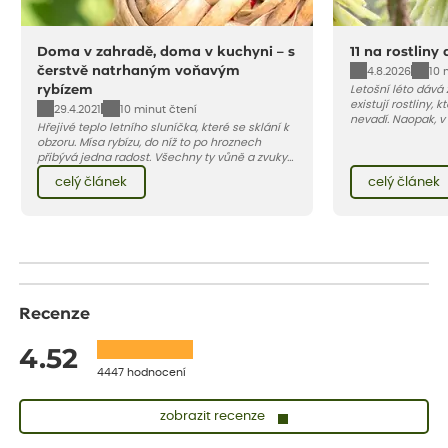
Doma v zahradě, doma v kuchyni – s
11 na rostliny
čerstvě natrhaným voňavým
4.8.2026
10 
rybízem
Letošní léto dává
existují rostliny,
29.4.2021
10 minut čtení
nevadí. Naopak, v
Hřejivé teplo letního sluníčka, které se sklání k
osluněné terase s
obzoru. Mísa rybízu, do níž to po hroznech
pro vás 11 tipů na
přibývá jedna radost. Všechny ty vůně a zvuky
horké a suché léto
červencové zahrady. Sklizeň rybízu do kuchyně
Pojďme se podívat,
celý článek
celý článek
vnese neuvěřitelný klid a radost. A taky trochu
bezstarostnosti dětství při mlsání babiččina
drobenkového koláče s rybízem.
Recenze
4.52
4447 hodnocení
zobrazit recenze