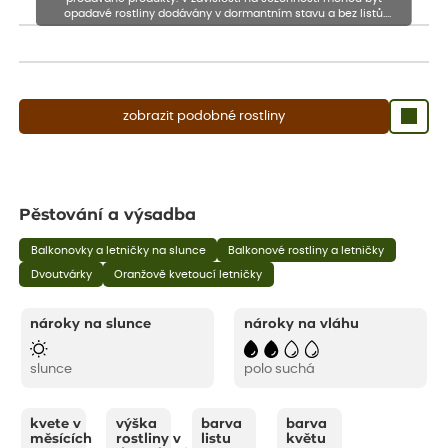
opadavé rostliny dodávány v dormantním stavu a bez listů.
Rostliny mohou být také sestřiženy níže, než je uvedená výška,
aby se podpořil nový růst.
zobrazit podobné rostliny
Pěstování a výsadba
Balkonovky a letničky na slunce
Balkonové rostliny a letničky
Dvoutvárky
Oranžově kvetoucí letničky
nároky na slunce
nároky na vláhu
slunce
polo suchá
kvete v
výška
barva
barva
měsících
rostliny v
listu
květu