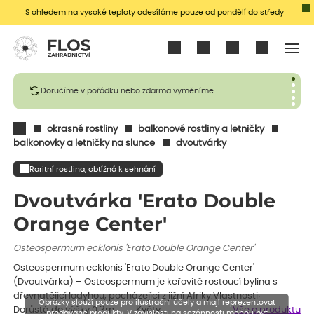
S ohledem na vysoké teploty odesíláme pouze od pondělí do středy
Přihlásit se
Doručíme v pořádku nebo zdarma vyměníme
okrasné rostliny
balkonové rostliny a letničky
balkonovky a letničky na slunce
dvoutvárky
Raritní rostlina, obtížná k sehnání
Dvoutvárka 'Erato Double
Orange Center'
Osteospermum ecklonis 'Erato Double Orange Center'
Osteospermum ecklonis 'Erato Double Orange Center'
(Dvoutvárka) – Osteospermum je keřovitě rostoucí bylina s
dřevnatějící lodyhou, pocházející z jižní Afriky.Vlastnosti·
Obrázky slouží pouze pro ilustrační účely a mají reprezentovat
Dorůstá do výšky 0,3m· Květy…
Vše o produktu
prodávané produkty. V závislosti na sezónnosti mohou být