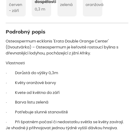
dospělosti
červen
zelená
oranžová
0,3 m
- září
Podrobný popis
Osteospermum ecklonis 'Erato Double Orange Center'
(Dvoutvárka) – Osteospermum je keřovitě rostoucí bylina s
dřevnatějící lodyhou, pocházející z jižní Afriky.
Vlastnosti
· Dorůstá do výšky 0,3m
· Květy oranžové barvy
· Kvete od května do září
· Barva listu zelená
· Potřebuje slunné stanoviště
· Při špatném počasí či nedostatku světla se květy zavírají.
Je vhodné ji přihnojovat jednou týdně vyšší dávkou hnojiva.