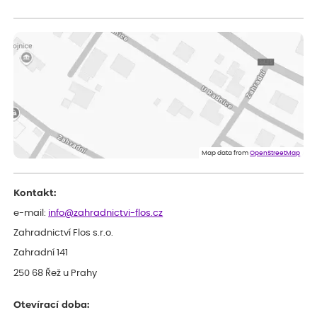
Sandra
ověřený nákup
dnes
vše v naprostém pořádku
Eva
ověřený nákup
před 1 dnem
Velmi spokojená dekuji
Jana
ověřený nákup
před 1 dnem
Flos je nejlepší &#129321;
Map data from
OpenStreetMap
Kontakt:
e-mail:
info@zahradnictvi-flos.cz
Zahradnictví Flos s.r.o.
Zahradní 141
250 68 Řež u Prahy
Otevírací doba: