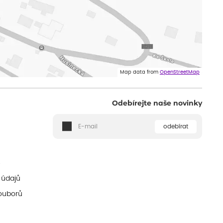
Map data from
OpenStreetMap
Odebírejte naše novinky
odebírat
ě
 údajů
ouborů