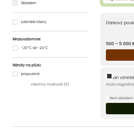
Skladem
Latinské názvy
Dárkový pouk
Mrazuvzdornost
500 – 5 000
-20°C až -24°C
Nároky na půdu
propustná
Oman vzneš
všechny možnosti (6)
Inula magnifica
Není skladem