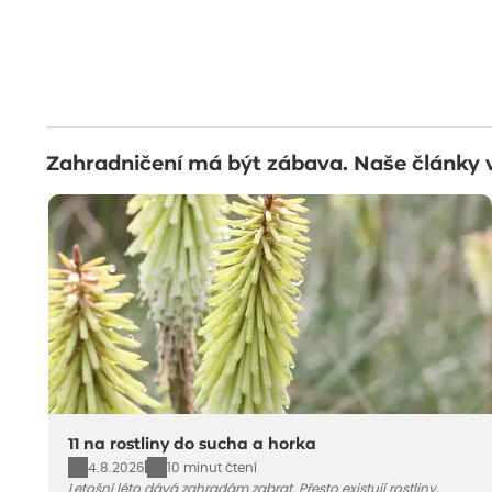
Zahradničení má být zábava. Naše články 
11 na rostliny do sucha a horka
4.8.2026
10 minut čtení
Letošní léto dává zahradám zabrat. Přesto existují rostliny,