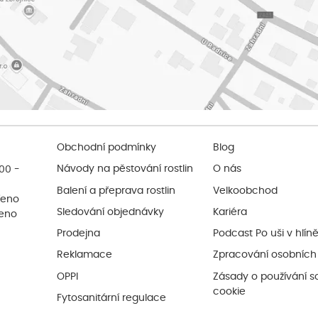
Obchodní podmínky
Blog
:00 -
Návody na pěstování rostlin
O nás
Balení a přeprava rostlin
Velkoobchod
řeno
Sledování objednávky
Kariéra
řeno
Prodejna
Podcast Po uši v hlín
Reklamace
Zpracování osobních
OPPI
Zásady o používání s
cookie
Fytosanitární regulace