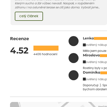
kterým sucho a žár vůbec nevadí. Naopak, v rozpáleném
záhonu i na osluněné terase se cítí jako doma. Vybrali jsme
pro vás 11 tipů na odolné druhy, které zvládnou horké a suché
léto bez pravidelné zálivky. Pojďme se podívat, které to jsou.
celý článek
Recenze
Lenka
ověřený nákup
4.52
Měla jsem pouze 
4406 hodnocení
Miroslava
ověřený nákup
Rostliny byly v 
Dominika
ověřený nákup
Doporučuji :). S
bychom obratem