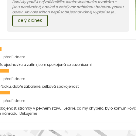
Denivky patří k nejvděčnějším letním kvetoucím trvalkám –
jsou nenáročné, odolné a každý rok nabídnou bohatou paletu
barev. Aby ale záhon nepůsobil jednotvárně, vyplatí se je
doplnit vhodnými sousedy. V dnešním článku vám ukážeme, s
celý článek
jakými trvalkami a travinami denivky nejlépe ladí.
před 1 dnem
1objednavku a zatím jsem spokojená se sazenicemi
před 1 dnem
pořádku, dobře zabalené, celková spokojenost.
před 1 dnem
pokojenost, stromky v pěkném stavu. Jediné, co my chybělo, bylo komuniko
 náhradu. Děkujeme