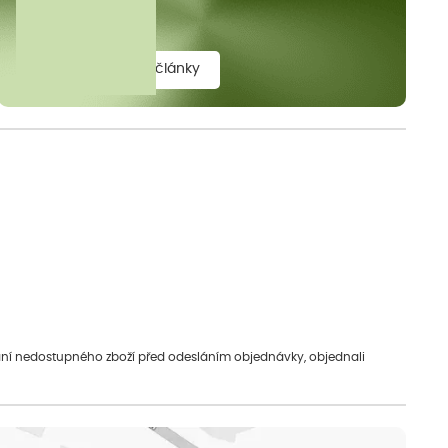
elit.
zobrazit všechny články
vání nedostupného zboží před odesláním objednávky, objednali