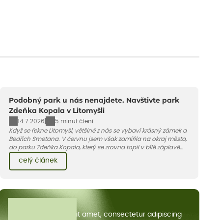
Podobný park u nás nenajdete. Navštivte park
Zdeňka Kopala v Litomyšli
14.7.2026
5 minut čtení
Když se řekne Litomyšl, většině z nás se vybaví krásný zámek a
Bedřich Smetana. V červnu jsem však zamířila na okraj města,
do parku Zdeňka Kopala, který se zrovna topil v bílé záplavě
kvetoucích kopretin. Fotky řeknou víc než slova, přidávám k
celý článek
nim pár řádků o tom, jak tento jedinečný kus krajiny vznikl.
Všechny články
Lorem ipsum dolor sit amet, consectetur adipiscing