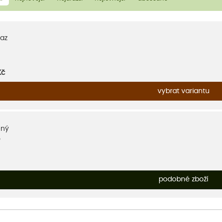
az
Kč
vybrat variantu
ený
podobné zboží