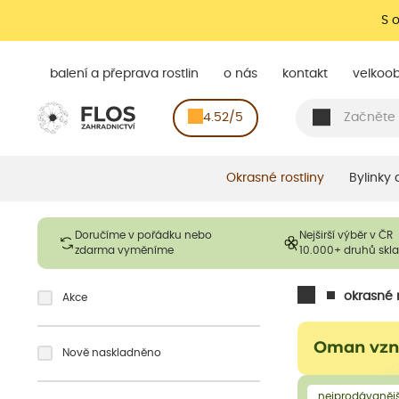
S 
balení a přeprava rostlin
o nás
kontakt
velkoo
4.52/5
Okrasné rostliny
Bylinky
Doručíme v pořádku nebo
Nejširší výběr v ČR
zdarma vyměníme
10.000+ druhů sk
okrasné r
Akce
Oman vzn
Nově naskladněno
nejprodávanějš