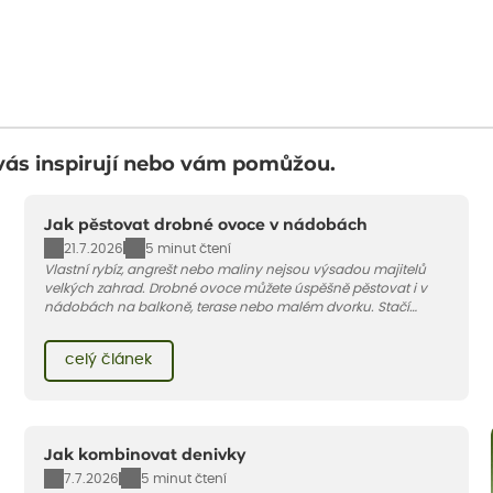
vás inspirují nebo vám pomůžou.
Jak pěstovat drobné ovoce v nádobách
21.7.2026
5 minut čtení
Vlastní rybíz, angrešt nebo maliny nejsou výsadou majitelů
velkých zahrad. Drobné ovoce můžete úspěšně pěstovat i v
nádobách na balkoně, terase nebo malém dvorku. Stačí
vybrat vhodnou odrůdu, dostatečně velký květináč a dodržet
pár základních pravidel. V tomto článku vám poradíme, jak na
celý článek
to.
Jak kombinovat denivky
7.7.2026
5 minut čtení