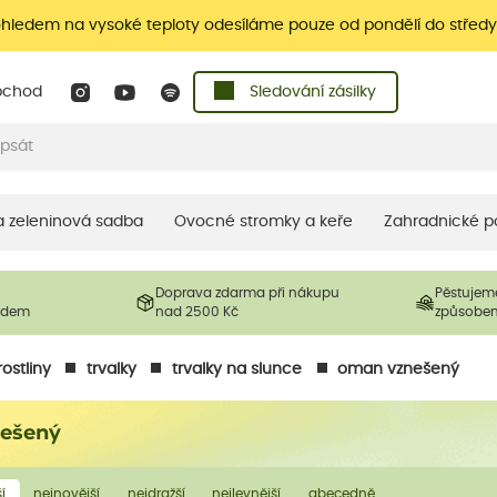
ohledem na vysoké teploty odesíláme pouze od pondělí do středy
bchod
Sledování zásilky
 a zeleninová sadba
Ovocné stromky a keře
Zahradnické p
Doprava zdarma při nákupu
Pěstujem
ladem
nad 2500 Kč
způsobe
ostliny
trvalky
trvalky na slunce
oman vznešený
ešený
í
nejnovější
nejdražší
nejlevnější
abecedně