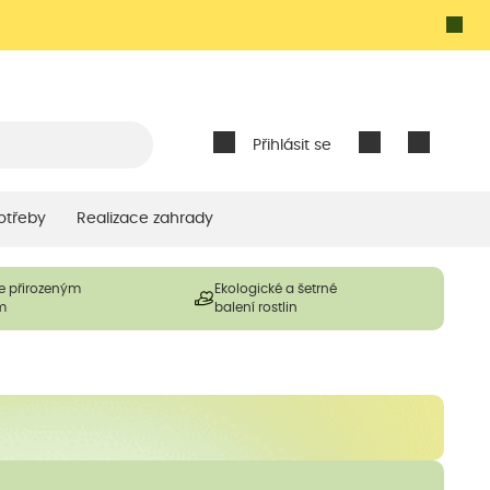
Přihlásit se
otřeby
Realizace zahrady
e přirozeným
Ekologické a šetrné
m
balení rostlin