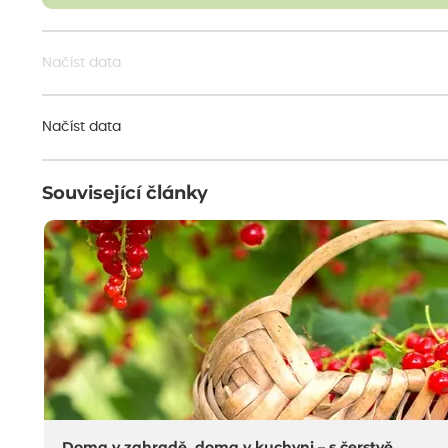
Načíst data
Načíst data
Související články
Doma v zahradě, doma v kuchyni – s čerstvě