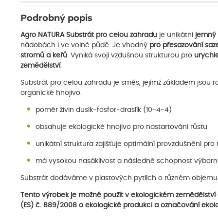
Podrobný popis
Agro NATURA Substrát pro celou zahradu
je unikátní
jemný 
nádobách i ve volné půdě. Je vhodný
pro přesazování saz
stromů a keřů
. Vyniká svojí vzdušnou strukturou pro
urychl
zemědělství
.
Substrát pro celou zahradu je směs, jejímž základem jsou raš
organické hnojivo.
poměr živin dusík-fosfor-draslík (10-4-4)
obsahuje ekologické hnojivo pro nastartování růstu
unikátní struktura zajišťuje optimální provzdušnění pro
má vysokou nasáklivost a následně schopnost výborn
Substrát dodáváme v plastových pytlích o různém objemu 
Tento výrobek je možné použít v ekologickém zemědělství d
(ES) č. 889/2008 o ekologické produkci a označování ekol