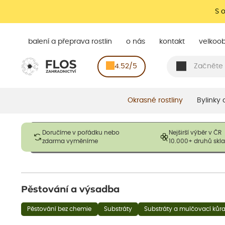
S 
balení a přeprava rostlin
o nás
kontakt
velkoo
4.52/5
Okrasné rostliny
Bylinky
Obrázky slouží pouze pro ilustrační účely a mají reprezentovat
Doručíme v pořádku nebo
Nejširší výběr v ČR
opadavé rostliny dodávány v dormantním stavu a bez listů. R
zdarma vyměníme
10.000+ druhů sk
výška, aby se podpo
Pěstování a výsadba
Pěstování bez chemie
Substráty
Substráty a mulčovací kůr