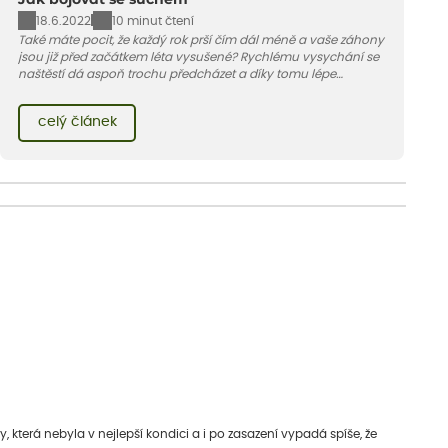
18.6.2022
10 minut čtení
Také máte pocit, že každý rok prší čím dál méně a vaše záhony
jsou již před začátkem léta vysušené? Rychlému vysychání se
naštěstí dá aspoň trochu předcházet a díky tomu lépe
hospodařit s vzácnou vodou.
celý článek
která nebyla v nejlepší kondici a i po zasazení vypadá spíše, že