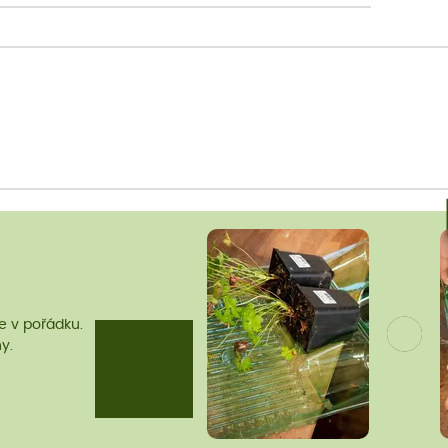
me v pořádku.
y.