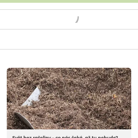
Načítám...
Svět bez rašeliny – co nás čeká, až tu nebude?