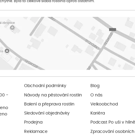
 chytne. Byla to celkově slabá rostlina oproti ostatním.
Obchodní podmínky
Blog
:00 -
Návody na pěstování rostlin
O nás
Balení a přeprava rostlin
Velkoobchod
řeno
Sledování objednávky
Kariéra
řeno
Prodejna
Podcast Po uši v hlín
Reklamace
Zpracování osobních