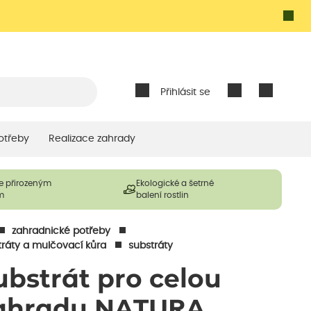
Přihlásit se
otřeby
Realizace zahrady
e přirozeným
Ekologické a šetrné
m
balení rostlin
zahradnické potřeby
tráty a mulčovací kůra
substráty
ubstrát pro celou
ahradu NATURA