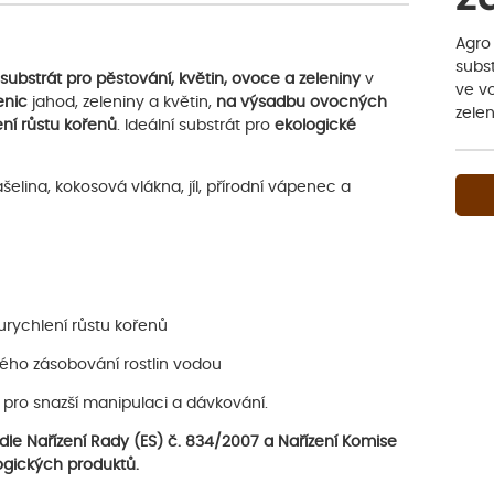
Agro
subst
substrát pro pěstování, květin, ovoce a zeleniny
v
ve v
enic
jahod, zeleniny a květin,
na výsadbu ovocných
zele
ení růstu kořenů
. Ideální substrát pro
ekologické
elina, kokosová vlákna, jíl, přírodní vápenec a
 urychlení růstu kořenů
ého zásobování rostlin vodou
pro snazší manipulaci a dávkování.
le Nařízení Rady (ES) č. 834/2007 a Nařízení Komise
ogických produktů.