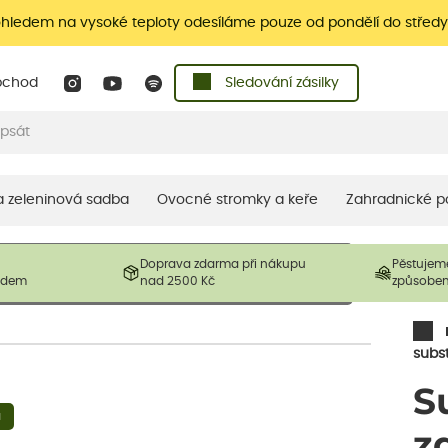
ohledem na vysoké teploty odesíláme pouze od pondělí do středy
bchod
Sledování zásilky
 a zeleninová sadba
Ovocné stromky a keře
Zahradnické p
 prodávané produkty. V závislosti na sezónnosti mohou být
Doprava zdarma při nákupu
Pěstujem
ostliny mohou být také sestřiženy níže, než je uvedená
ladem
nad 2500 Kč
způsobe
řil nový růst.
subs
S
a
z