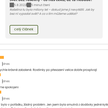
5.8.2022
5 minut čtení
Rašelina tu byla miliony let – dokud jsme ji nevytěžili. Jak by
bez ní vypadal svět? A co s tím můžeme udělat?
celý článek
dnes
 rychle krásně zabalené. Rostlinky po přesazení velice dobře prospívají
dnes
sme spokojeni
dnes
bylo v pořádku, žádný problém. Jen jsem byla smutná z dodávky jedné kytky, 