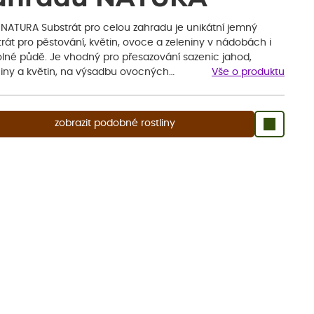
 NATURA Substrát pro celou zahradu je unikátní jemný
rát pro pěstování, květin, ovoce a zeleniny v nádobách i
olné půdě. Je vhodný pro přesazování sazenic jahod,
niny a květin, na výsadbu ovocných…
Vše o produktu
zobrazit podobné rostliny