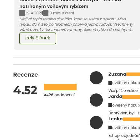
natrhaným voňavým rybízem
29.4.2021
10 minut čtení
Hřejivé teplo letního sluníčka, které se sklání k obzoru. Mísa
rybízu, do níž to po hroznech přibývá jedna radost. Všechny ty
vůně a zvuky červencové zahrady. Sklizeň rybízu do kuchyně
vnese neuvěřitelný klid a radost. A taky trochu bezstarostnosti
celý článek
dětství při mlsání babiččina drobenkového koláče s rybízem.
Recenze
Zuzana
ověřený nákup
4.52
Vše přišlo velice
4426 hodnocení
Jarda
ověřený nákup
Dobrý den, byli j
Lenka
ověřený nákup
Eshop, objednání 