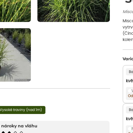
Misca
Misc
vytrv
(Čína
kolem
Vari
Ba
kvě
Od
Vysoké traviny (nad 1m)
Ba
kvě
nároky na vláhu