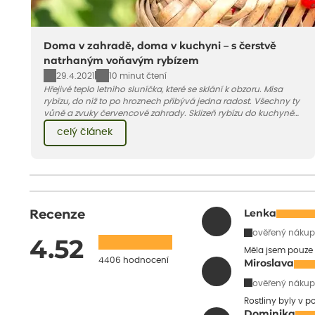
Doma v zahradě, doma v kuchyni – s čerstvě
natrhaným voňavým rybízem
29.4.2021
10 minut čtení
Hřejivé teplo letního sluníčka, které se sklání k obzoru. Mísa
rybízu, do níž to po hroznech přibývá jedna radost. Všechny ty
vůně a zvuky červencové zahrady. Sklizeň rybízu do kuchyně
vnese neuvěřitelný klid a radost. A taky trochu bezstarostnosti
celý článek
dětství při mlsání babiččina drobenkového koláče s rybízem.
Recenze
Lenka
ověřený nákup
4.52
Měla jsem pouze 
4406 hodnocení
Miroslava
ověřený nákup
Rostliny byly v 
Dominika