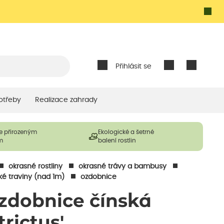
Přihlásit se
otřeby
Realizace zahrady
e přirozeným
Ekologické a šetrné
m
balení rostlin
okrasné rostliny
okrasné trávy a bambusy
ké traviny (nad 1m)
ozdobnice
zdobnice čínská
trictus'