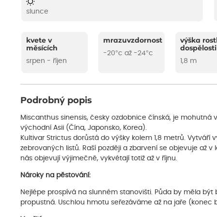
slunce
kvete v
mrazuvzdornost
výška rost
měsících
dospělosti
-20°c až -24°c
srpen - říjen
1,8 m
Podrobný popis
Miscanthus sinensis, česky ozdobnice čínská, je mohutná vy
východní Asii (Čína, Japonsko, Korea).
Kultivar Strictus dorůstá do výšky kolem 1,8 metrů. Vytváří v
zebrovaných listů. Raší později a zbarvení se objevuje až v
nás objevují výjimečně, vykvétají totiž až v říjnu.
Nároky na pěstování:
Nejlépe prospívá na slunném stanovišti. Půda by měla být b
propustná. Uschlou hmotu seřezáváme až na jaře (konec b