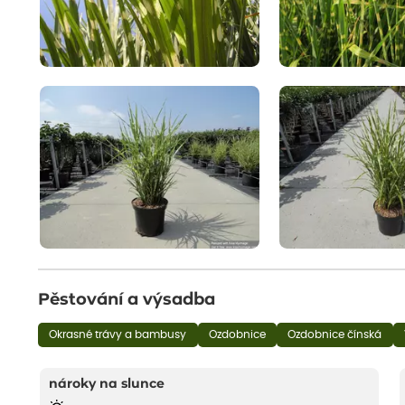
Pěstování a výsadba
Okrasné trávy a bambusy
Ozdobnice
Ozdobnice čínská
nároky na slunce