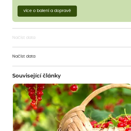
více o balení a dopravě
Načíst data
Načíst data
Související články