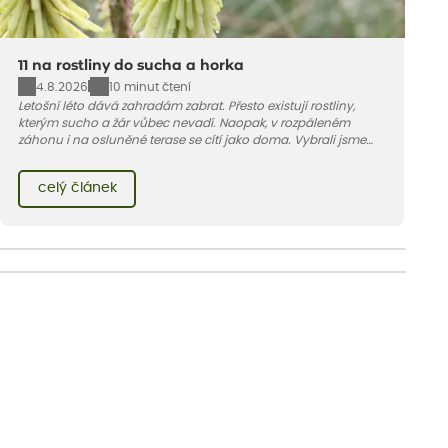
11 na rostliny do sucha a horka
4.8.2026
10 minut čtení
Letošní léto dává zahradám zabrat. Přesto existují rostliny,
kterým sucho a žár vůbec nevadí. Naopak, v rozpáleném
záhonu i na osluněné terase se cítí jako doma. Vybrali jsme
pro vás 11 tipů na odolné druhy, které zvládnou horké a suché
léto bez pravidelné zálivky. Pojďme se podívat, které to jsou.
celý článek