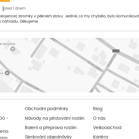
před 1 dnem
pokojenost, stromky v pěkném stavu. Jediné, co my chybělo, bylo komuniko
 náhradu. Děkujeme
Obchodní podmínky
Blog
:00 -
Návody na pěstování rostlin
O nás
Balení a přeprava rostlin
Velkoobchod
řeno
Sledování objednávky
Kariéra
řeno