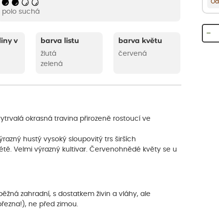
Od
polo suchá
−
liny v
barva listu
barva květu
žlutá
červená
zelená
trvalá okrasná travina přirozeně rostoucí ve
ýrazný hustý vysoký sloupovitý trs širších
 létě. Velmi výrazný kultivar. Červenohnědé květy se u
ěžná zahradní, s dostatkem živin a vláhy, ale
řezna!), ne před zimou.