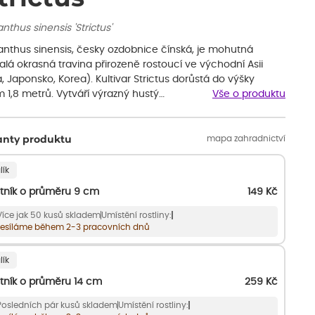
nthus sinensis 'Strictus'
anthus sinensis, česky ozdobnice čínská, je mohutná
alá okrasná travina přirozeně rostoucí ve východní Asii
, Japonsko, Korea). Kultivar Strictus dorůstá do výšky
 1,8 metrů. Vytváří výrazný hustý…
Vše o produktu
mapa zahradnictví
anty produktu
lík
tník o průměru 9 cm
149
Kč
Více jak 50 kusů skladem
Umístění rostliny:
esíláme během 2-3 pracovních dnů
lík
tník o průměru 14 cm
259
Kč
Posledních pár kusů skladem
Umístění rostliny: