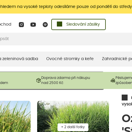
ohledem na vysoké teploty odesíláme pouze od pondělí do středy
bchod
Sledování zásilky
 a zeleninová sadba
Ovocné stromky a keře
Zahradnické p
 prodávané produkty. V závislosti na sezónnosti mohou být
Doprava zdarma při nákupu
Pěstujem
ostliny mohou být také sestřiženy níže, než je uvedená
ladem
nad 2500 Kč
způsobe
řil nový růst.
vyso
O
+ 2 další fotky
'S