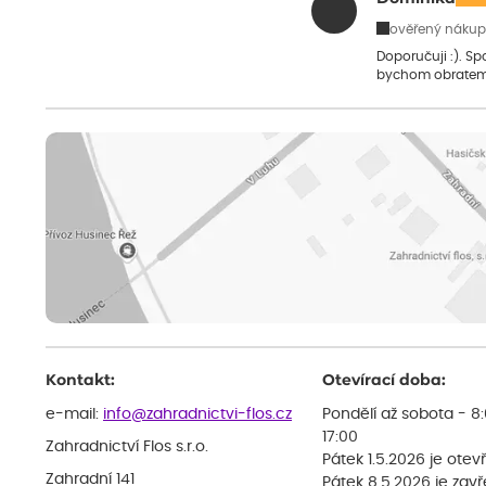
ověřený nákup
Doporučuji :). S
bychom obratem
Kontakt:
Otevírací doba:
e-mail:
info@zahradnictvi-flos.cz
Pondělí až sobota - 8
17:00
Zahradnictví Flos s.r.o.
Pátek 1.5.2026 je otev
Zahradní 141
Pátek 8.5.2026 je zav