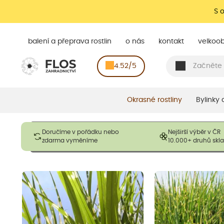
S 
balení a přeprava rostlin
o nás
kontakt
velkoo
4.52/5
Okrasné rostliny
Bylinky
Obrázky slouží pouze pro ilustrační účely a mají reprezentovat
Doručíme v pořádku nebo
Nejširší výběr v ČR
opadavé rostliny dodávány v dormantním stavu a bez listů. R
zdarma vyměníme
10.000+ druhů sk
výška, aby se podpo