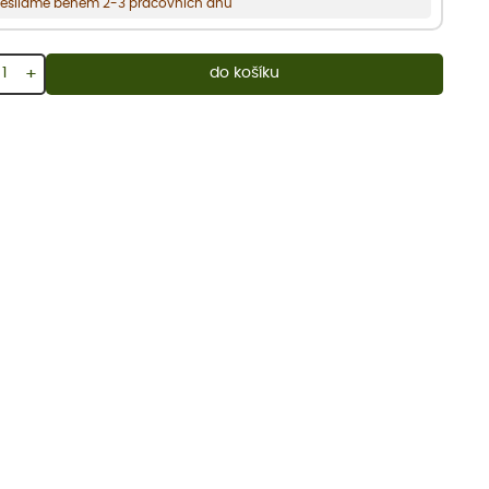
esíláme během 2-3 pracovních dnů
+
do košíku