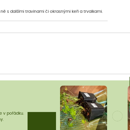
ě s dalšími travinami či okrasnými keři a trvalkami.
me v pořádku.
y.