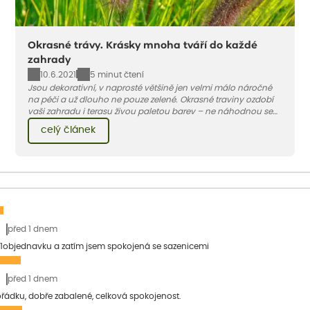
Okrasné trávy. Krásky mnoha tváří do každé
zahrady
10.6.2021
5 minut čtení
Jsou dekorativní, v naprosté většině jen velmi málo náročné
na péči a už dlouho ne pouze zelené. Okrasné traviny ozdobí
vaši zahradu i terasu živou paletou barev – ne náhodnou se
jedna z nejoblíbenějších jmenuje ozdobnice.
celý článek
před 1 dnem
1objednavku a zatím jsem spokojená se sazenicemi
před 1 dnem
pořádku, dobře zabalené, celková spokojenost.