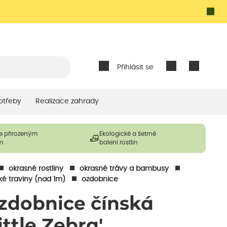
Přihlásit se
otřeby
Realizace zahrady
e přirozeným
Ekologické a šetrné
m
balení rostlin
okrasné rostliny
okrasné trávy a bambusy
ké traviny (nad 1m)
ozdobnice
zdobnice čínská
ittle Zebra'