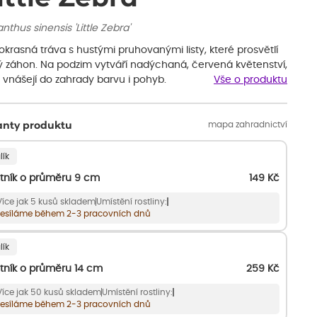
nthus sinensis 'Little Zebra'
 okrasná tráva s hustými pruhovanými listy, které prosvětlí
ý záhon. Na podzim vytváří nadýchaná, červená květenství,
 vnášejí do zahrady barvu i pohyb.
Vše o produktu
mapa zahradnictví
anty produktu
lík
tník o průměru 9 cm
149
Kč
Více jak 5 kusů skladem
Umístění rostliny:
esíláme během 2-3 pracovních dnů
lík
tník o průměru 14 cm
259
Kč
Více jak 50 kusů skladem
Umístění rostliny:
esíláme během 2-3 pracovních dnů