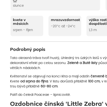
slunce
kvete v
mrazuvzdornost
výška rost
měsících
dospělosti
-20°c až -24°c
srpen - říjen
1,3 m
Podrobný popis
Tato okrasná tráva tvoří hustý, úhledný trs úzkých listů s v
dekorativní efekt po celou sezonu.
Zelené a žluté listy
působ
větších nádobách.
Květenství se objevují na konci léta a mají odstín
červené 
Kvete
od srpna do října
. V listu dorůstá přibližně
100 cm
, v 
trsu bývá přibližně
60-80 cm
.
Patří do čeledi Poaceae – lipnicovité.
Ozdobnice čínská 'Little Zebra' 