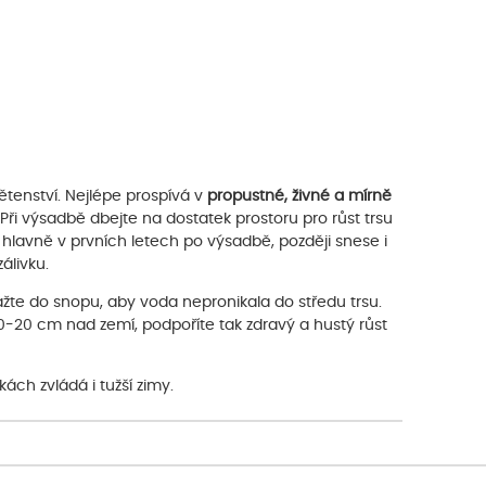
květenství. Nejlépe prospívá v
propustné, živné a mírně
ři výsadbě dbejte na dostatek prostoru pro růst trsu
 hlavně v prvních letech po výsadbě, později snese i
álivku.
ažte do snopu, aby voda nepronikala do středu trsu.
 10-20 cm nad zemí, podpoříte tak zdravý a hustý růst
ch zvládá i tužší zimy.