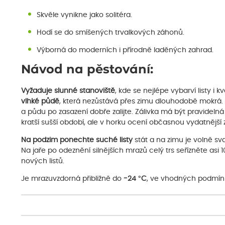
Skvěle vynikne jako solitéra.
Hodí se do smíšených trvalkových záhonů.
Výborná do moderních i přírodně laděných zahrad.
Návod na pěstování:
Vyžaduje slunné stanoviště
, kde se nejlépe vybarví listy i 
vlhké půdě
, která nezůstává přes zimu dlouhodobě mokrá. P
a půdu po zasazení dobře zalijte. Zálivka má být pravidelná
kratší sušší období, ale v horku ocení občasnou vydatnější z
Na podzim ponechte suché listy
stát a na zimu je volně sv
Na jaře po odeznění silnějších mrazů celý trs seřízněte asi
nových listů.
Je mrazuvzdorná přibližně do
-24 °C
, ve vhodných podmínká