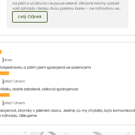
na péči a už dlouho ne pouze zelené. Okrasné traviny ozdobí
vaši zahradu i terasu živou paletou barev – ne náhodnou se
jedna z nejoblíbenějších jmenuje ozdobnice.
celý článek
dnes
1objednavku a zatím jsem spokojená se sazenicemi
před 1 dnem
pořádku, dobře zabalené, celková spokojenost.
před 1 dnem
pokojenost, stromky v pěkném stavu. Jediné, co my chybělo, bylo komuniko
 náhradu. Děkujeme