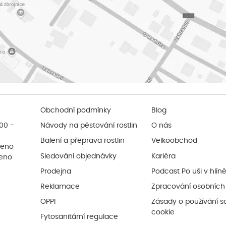
Obchodní podmínky
Blog
:00 -
Návody na pěstování rostlin
O nás
Balení a přeprava rostlin
Velkoobchod
řeno
Sledování objednávky
Kariéra
řeno
Prodejna
Podcast Po uši v hlín
Reklamace
Zpracování osobních
OPPI
Zásady o používání s
cookie
Fytosanitární regulace