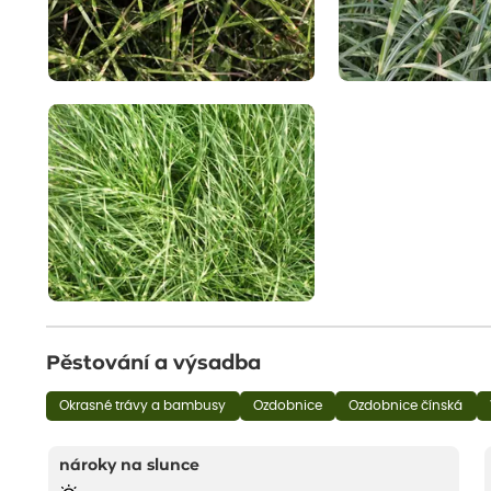
Pěstování a výsadba
Okrasné trávy a bambusy
Ozdobnice
Ozdobnice čínská
nároky na slunce