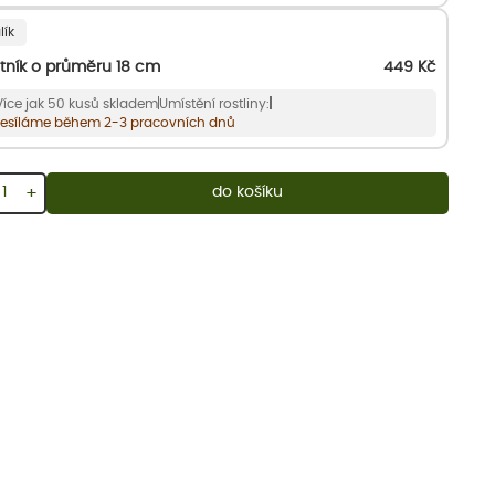
lík
tník o průměru 18 cm
449
Kč
Více jak 50 kusů skladem
Umístění rostliny:
esíláme během 2-3 pracovních dnů
+
do košíku