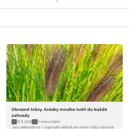
Načítám...
Okrasné trávy. Krásky mnoha tváří do každé
zahrady
10.6.2021
5 minut čtení
Jsou dekorativní, v naprosté většině jen velmi málo náročné