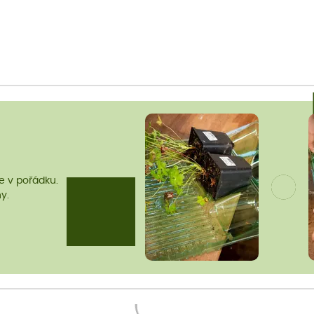
me v pořádku.
y.