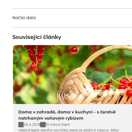
Načíst data
Související články
Doma v zahradě, doma v kuchyni – s čerstvě
natrhaným voňavým rybízem
29.4.2021
10 minut čtení
Hřejivé teplo letního sluníčka, které se sklání k obzoru. Mísa