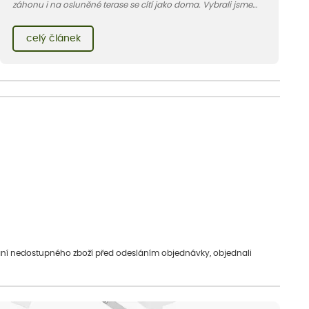
záhonu i na osluněné terase se cítí jako doma. Vybrali jsme
pro vás 11 tipů na odolné druhy, které zvládnou horké a suché
léto bez pravidelné zálivky. Pojďme se podívat, které to jsou.
celý článek
vání nedostupného zboží před odesláním objednávky, objednali