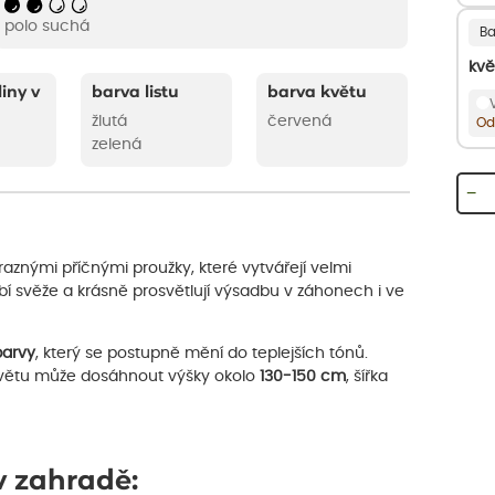
polo suchá
Ba
kvě
liny v
barva listu
barva květu
žlutá
červená
Od
zelená
−
ýraznými příčnými proužky, které vytvářejí velmi
í svěže a krásně prosvětlují výsadbu v záhonech i ve
barvy
, který se postupně mění do teplejších tónů.
květu může dosáhnout výšky okolo
130-150 cm
, šířka
v zahradě: