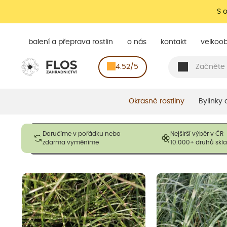
S 
balení a přeprava rostlin
o nás
kontakt
velkoo
4.52/5
Okrasné rostliny
Bylinky
Obrázky slouží pouze pro ilustrační účely a mají reprezentovat
Doručíme v pořádku nebo
Nejširší výběr v ČR
opadavé rostliny dodávány v dormantním stavu a bez listů. R
zdarma vyměníme
10.000+ druhů sk
výška, aby se podpo