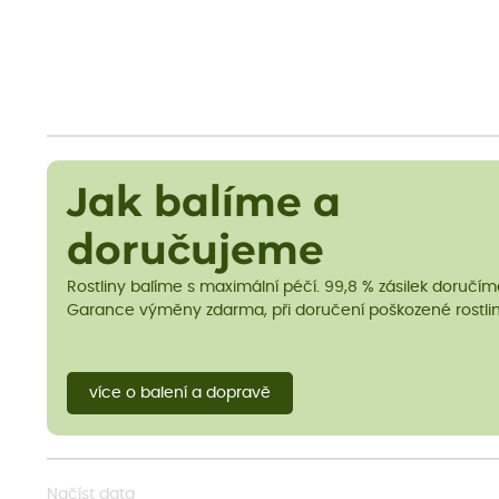
Jak balíme a
doručujeme
Rostliny balíme s maximální péčí. 99,8 % zásilek doručí
Garance výměny zdarma, při doručení poškozené rostlin
více o balení a dopravě
Načíst data