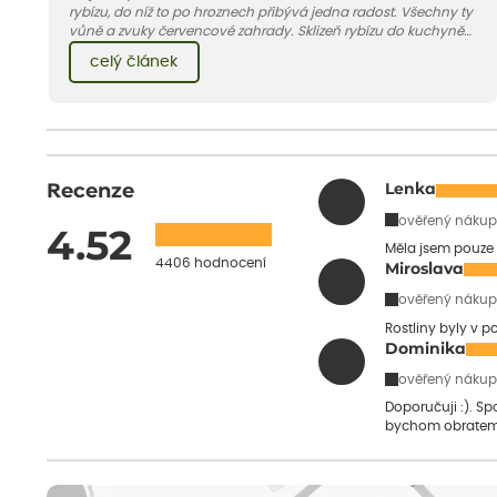
rybízu, do níž to po hroznech přibývá jedna radost. Všechny ty
vůně a zvuky červencové zahrady. Sklizeň rybízu do kuchyně
vnese neuvěřitelný klid a radost. A taky trochu bezstarostnosti
celý článek
dětství při mlsání babiččina drobenkového koláče s rybízem.
Recenze
Lenka
ověřený nákup
4.52
Měla jsem pouze 
4406 hodnocení
Miroslava
ověřený nákup
Rostliny byly v 
Dominika
ověřený nákup
Doporučuji :). S
bychom obratem