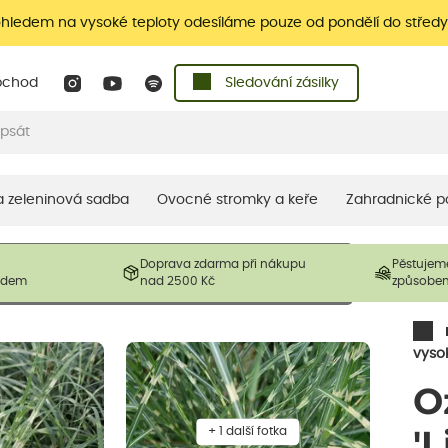
ohledem na vysoké teploty odesíláme pouze od pondělí do středy
bchod
Sledování zásilky
 a zeleninová sadba
Ovocné stromky a keře
Zahradnické p
 prodávané produkty. V závislosti na sezónnosti mohou být
Doprava zdarma při nákupu
Pěstujem
ostliny mohou být také sestřiženy níže, než je uvedená
ladem
nad 2500 Kč
způsobe
řil nový růst.
vyso
O
+ 1 další fotka
'L