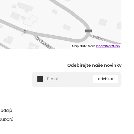
Map data from
OpenStreetMap
Odebírejte naše novinky
odebírat
ě
 údajů
ouborů