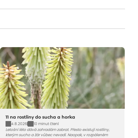
11 na rostliny do sucha a horka
4.8.2026
10 minut čtení
Letošní léto dává zahradám zabrat. Přesto existují rostliny,
kterým sucho a žár vůbec nevadí. Naopak, v rozpáleném