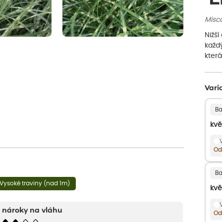
Misca
Nižší
každ
která
Vari
Ba
kvě
Od
Ba
Vysoké traviny (nad 1m)
kvě
nároky na vláhu
Od