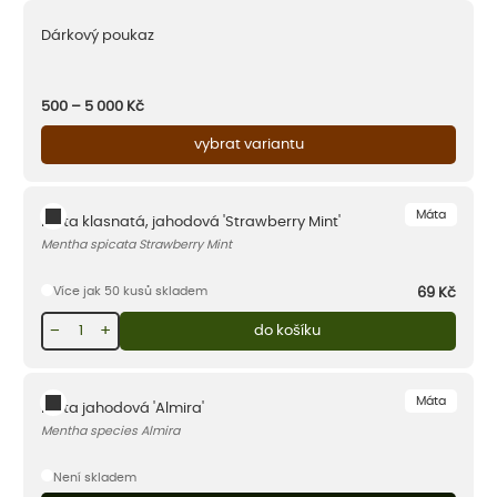
Dárkový poukaz
500 – 5 000
Kč
vybrat variantu
Máta
Máta klasnatá, jahodová 'Strawberry Mint'
Mentha spicata Strawberry Mint
Více jak 50 kusů skladem
69
Kč
−
+
do košíku
Máta
Máta jahodová 'Almira'
Mentha species Almira
Není skladem