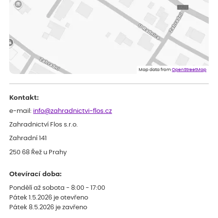
sazenicemi
Miroslava
ověřený nákup
před 1 dnem
Rostliny byly v pořádku, dobře zabalené, celková spokojenost.
Dominika
ověřený nákup
před 1 dnem
Doporučuji :). Spokojenost, stromky v pěkném stavu. Jediné, co
Map data from
OpenStreetMap
my chybělo, bylo komunikování nedostupného zboží před
odesláním objednávky, objednali bychom obratem náhradu.
Děkujeme
Kontakt:
e-mail:
info@zahradnictvi-flos.cz
Zahradnictví Flos s.r.o.
Zahradní 141
250 68 Řež u Prahy
Otevírací doba:
Pondělí až sobota - 8:00 - 17:00
Pátek 1.5.2026 je otevřeno
Pátek 8.5.2026 je zavřeno