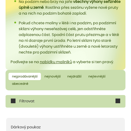
Na podzim nebo brzy na jaře
všechny výhony seřízněte
úplně u země
. Rostlina přes sezónu vyžene nové pruty
a na nich na podzim bohatě zaplodí.
Pokud chcete maliny v létě i na podzim, po podzimní
sklizni výhony neseřezávej celé, jen odstřihněte
odplozenou část. Spodní část prutu přezimuje a v létě
na ní dozraje první úroda. Po letní sklizni tyto staré
(dvouleté) výhony ustřihněte u země a nové letorosty
nechte pro podzimní sklizeň.
Podívejte se na
nabídku maliníků
a vyberte si ten pravý.
nejprodávanější
nejnovější
nejdražší
nejlevnější
abecedně
Filtrovat
Dárkový poukaz