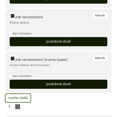
Maliník
Maliník remontantní
Rubus idaeus
Není skladem
podobné zboží
Maliník
Maliník remontantní 'Aroma Queen'
Rubus idaeus Aroma Queen
Není skladem
podobné zboží
načíst další
1