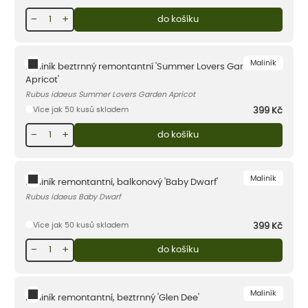
−
+
do košíku
Maliník
Maliník beztrnný remontantní 'Summer Lovers Garden
Apricot'
Rubus idaeus Summer Lovers Garden Apricot
Více jak 50 kusů skladem
399
Kč
−
+
do košíku
Maliník
Maliník remontantní, balkonový 'Baby Dwarf'
Rubus idaeus Baby Dwarf
Více jak 50 kusů skladem
399
Kč
−
+
do košíku
Maliník
Maliník remontantní, beztrnný 'Glen Dee'