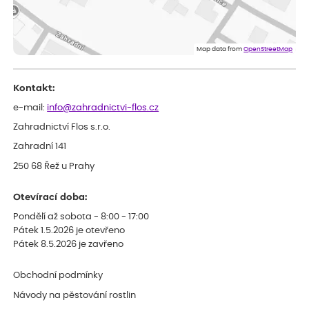
Lenka
ověřený nákup
dnes
Eshop, objednání bylo v pořádku, žádný problém. Jen jsem byla
Map data from
OpenStreetMap
smutná z dodávky jedné kytky, která nebyla v nejlepší kondici a i
po zasazení vypadá spíše, že odejde, než že se chytne. Byla to
celkově slabá rostlina oproti ostatním.
Kontakt:
e-mail:
info@zahradnictvi-flos.cz
Zahradnictví Flos s.r.o.
Zahradní 141
250 68 Řež u Prahy
Otevírací doba:
Pondělí až sobota - 8:00 - 17:00
Pátek 1.5.2026 je otevřeno
Pátek 8.5.2026 je zavřeno
Obchodní podmínky
Návody na pěstování rostlin