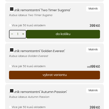
Maliník
Maliník remontantní 'Two Timer Sugana'
Rubus idaeus Two Timer Sugana
Více jak 50 kusů skladem
399
Kč
−
+
do košíku
Maliník
Maliník remontantní 'Golden Everest'
Rubus idaeus Golden Everest
Více jak 50 kusů skladem
199
Kč
od
vybrat variantu
Maliník
Maliník remontantní 'Autumn Passion'
Rubus idaeus Autumn Passion
Více jak 50 kusů skladem
399
Kč