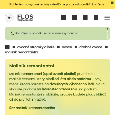
S ohledem na vysoké teploty odesíláme pouze od pondělí do středy
Přihlásit se
Doručíme v pořádku nebo zdarma vyměníme
ovocné stromky a keře
ovoce
drobné ovoce
maliník remontantní
Maliník remontantní
Maliník
remontantní (opakovaně plodící)
je většinou
maliník červený, který
plodí od léta až do podzimu
. První,
menší úroda naroste na
dvouletých výhonech v létě
, hlavní
vlna ale přichází
na letorostech téhož roku
na podzim.
Maliník remontantní si oblíbíte, protože budete plody
sbírat
až do prvních mrazíků
.
Řez maliníku remontantního