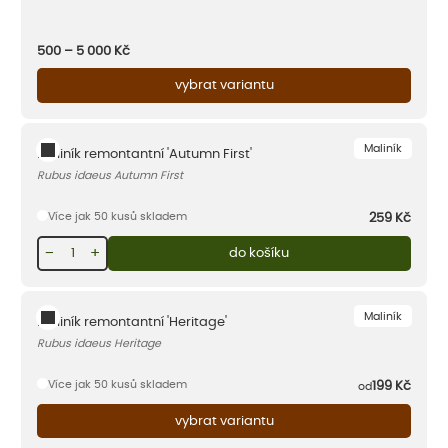
500 – 5 000
Kč
vybrat variantu
Maliník
Maliník remontantní 'Autumn First'
Rubus idaeus Autumn First
Více jak 50 kusů skladem
259
Kč
−
+
do košíku
Maliník
Maliník remontantní 'Heritage'
Rubus idaeus Heritage
Více jak 50 kusů skladem
199
Kč
od
vybrat variantu