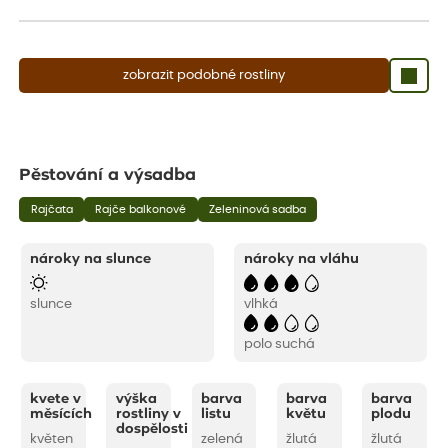
aby se podpořil nový růst.
zobrazit podobné rostliny
Pěstování a výsadba
Rajčata
Rajče balkonové
Zeleninová sadba
nároky na slunce
nároky na vláhu
slunce
vlhká
polo suchá
kvete v
výška
barva
barva
barva
měsících
rostliny v
listu
květu
plodu
dospělosti
květen
zelená
žlutá
žlutá