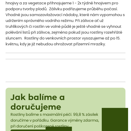
hnojivy a za vegetace přihnojujeme 1 - 2x týdně hnojivem pro
podporu tvorby plodů. Zálivku podřizujeme průběhu počasí.
Vhodné jsou samozavlažovací nádoby, které nám vypomohou s
udržením správného vodního režimu. Při zálivce ať už
truhlíkových či rostlin ve volné půdě je ještě vhodné se vyhnout
polévání listů při zálivce, zejména pokud jsou rostliny rozehřáté
sluncem. Rostliny do venkovních prostor vysazujeme až po 15.
květnu, kdy je již nebudou ohrožovat přízemní mrazíky.
Jak balíme a
doručujeme
Rostliny balíme s maximální péčí. 99,8 % zásilek
doručíme v pořádku. Garance výměny zdarma,
při doručení poškozené rostliny.