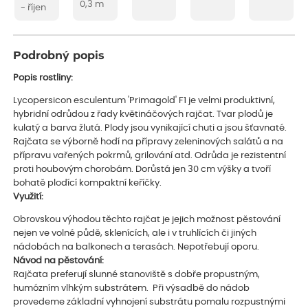
0,3 m
- říjen
Podrobný popis
Popis rostliny:
Lycopersicon esculentum 'Primagold' F1 je velmi produktivní,
hybridní odrůdou z řady květináčových rajčat. Tvar plodů je
kulatý a barva žlutá. Plody jsou vynikající chuti a jsou šťavnaté.
Rajčata se výborně hodí na přípravy zeleninových salátů a na
přípravu vařených pokrmů, grilování atd. Odrůda je rezistentní
proti houbovým chorobám. Dorůstá jen 30 cm výšky a tvoří
bohatě plodící kompaktní keříčky.
Využití:
Obrovskou výhodou těchto rajčat je jejich možnost pěstování
nejen ve volné půdě, sklenících, ale i v truhlících či jiných
nádobách na balkonech a terasách. Nepotřebují oporu.
Návod na pěstování:
Rajčata preferují slunné stanoviště s dobře propustným,
humózním vlhkým substrátem. Při výsadbě do nádob
provedeme základní vyhnojení substrátu pomalu rozpustnými