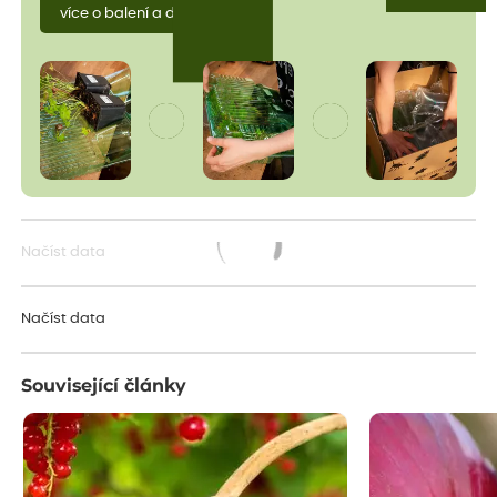
více o balení a dopravě
Načíst data
Načítám...
Načíst data
Související články