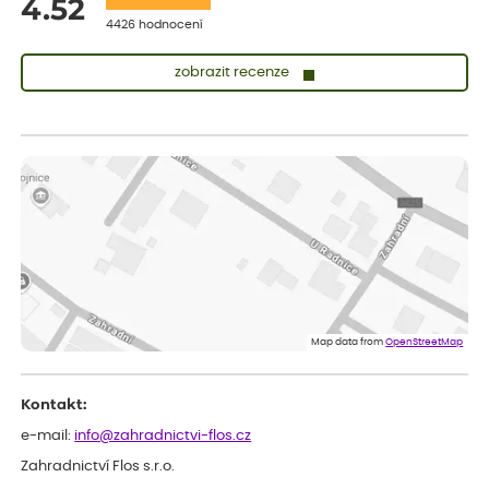
4.52
4426 hodnocení
zobrazit recenze
Zuzana
ověřený nákup
dnes
Vše přišlo velice rychle krásně zabalené. Rostlinky po přesazení
velice dobře prospívají
Jarda
ověřený nákup
dnes
Dobrý den, byli jsme spokojeni
Lenka
ověřený nákup
dnes
Eshop, objednání bylo v pořádku, žádný problém. Jen jsem byla
Map data from
OpenStreetMap
smutná z dodávky jedné kytky, která nebyla v nejlepší kondici a i
po zasazení vypadá spíše, že odejde, než že se chytne. Byla to
celkově slabá rostlina oproti ostatním.
Kontakt:
e-mail:
info@zahradnictvi-flos.cz
Zahradnictví Flos s.r.o.