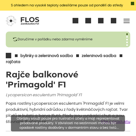
S ohledem na vysoké teploty odesíláme pouze od pondělí do středy
Přihlásit se
Doručíme v pořádku nebo zdarma vyměníme
bylinky a zeleninová sadba
zeleninová sadba
rajčata
Rajče balkonové
'Primagold' F1
Lycopersicon esculentum 'Primagold' F1
Popis rostliny:Lycopersicon esculentum 'Primagold' F1 je velmi
produktivní, hybridní odrůdou z řady květináčových rajčat. Tvar
plodů je kulatý a barva žlutá. Plody jsou vynikající chuti a jsou
Obrázky slouží pouze pro ilustrační účely a mají reprezentovat
šťavnaté. Rajčata se…
Vše o produktu
prodávané produkty. V závislosti na sezónnosti mohou být
opadavé rostliny dodávány v dormantním stavu a bez listů.
Rostliny mohou být také sestřiženy níže, než je uvedená výška,