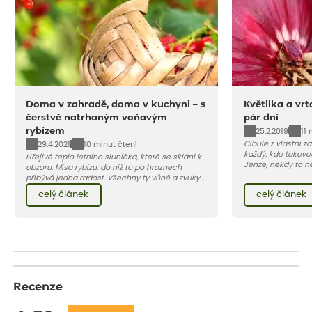
Doma v zahradě, doma v kuchyni – s
Květilka a vrt
čerstvě natrhaným voňavým
pár dní
rybízem
25.2.2019
11 
Cibule z vlastní za
29.4.2021
10 minut čtení
každý, kdo takovo
Hřejivé teplo letního sluníčka, které se sklání k
Jenže, někdy to n
obzoru. Mísa rybízu, do níž to po hroznech
snadné, v poslední
přibývá jedna radost. Všechny ty vůně a zvuky
napadají larvy d
červencové zahrady. Sklizeň rybízu do kuchyně
celý článek
celý článek
květilky cibulové 
vnese neuvěřitelný klid a radost. A taky trochu
bezstarostnosti dětství při mlsání babiččina
drobenkového koláče s rybízem.
Recenze