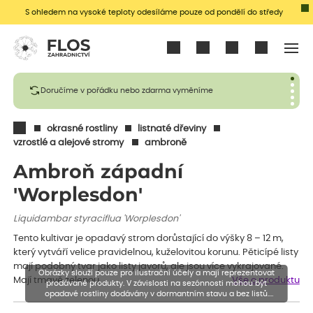
S ohledem na vysoké teploty odesíláme pouze od pondělí do středy
Přihlásit se
Doručíme v pořádku nebo zdarma vyměníme
okrasné rostliny
listnaté dřeviny
vzrostlé a alejové stromy
ambroně
Ambroň západní
'Worplesdon'
Liquidambar styraciflua 'Worplesdon'
Tento kultivar je opadavý strom dorůstající do výšky 8 – 12 m,
který vytváří velice pravidelnou, kuželovitou korunu. Pěticípé listy
mají podobný tvar jako listy javorů, ale jsou více vykrajované.
Obrázky slouží pouze pro ilustrační účely a mají reprezentovat
Mají tmavě zelenou…
Vše o produktu
prodávané produkty. V závislosti na sezónnosti mohou být
opadavé rostliny dodávány v dormantním stavu a bez listů.
Rostliny mohou být také sestřiženy níže, než je uvedená výška,