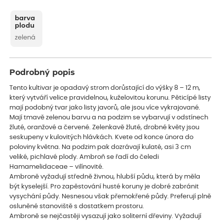
barva
plodu
zelená
Podrobný popis
Tento kultivar je opadavý strom dorůstající do výšky 8 – 12 m,
který vytváří velice pravidelnou, kuželovitou korunu. Pěticípé listy
mají podobný tvar jako listy javorů, ale jsou více vykrajované.
Mají tmavě zelenou barvu a na podzim se vybarvují v odstínech
žluté, oranžové a červené. Zelenkavě žluté, drobné květy jsou
seskupeny v kulovitých hlávkách. Kvete od konce února do
poloviny května. Na podzim pak dozrávají kulaté, asi 3 cm
veliké, pichlavé plody. Ambroň se řadí do čeledi
Hamamelidaceae – vilínovité.
Ambroně vyžadují středně živnou, hlubší půdu, která by měla
být kyselejší. Pro zapěstování husté koruny je dobré zabránit
vysychání půdy. Nesnesou však přemokřené půdy. Preferují plně
osluněné stanoviště s dostatkem prostoru.
Ambroně se nejčastěji vysazují jako soliterní dřeviny. Vyžadují