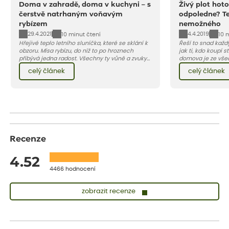
Doma v zahradě, doma v kuchyni – s
Živý plot hot
čerstvě natrhaným voňavým
odpoledne? Te
rybízem
nemožného
29.4.2021
4.4.2019
10 minut čtení
10 
Hřejivé teplo letního sluníčka, které se sklání k
Řeší to snad každ
obzoru. Mísa rybízu, do níž to po hroznech
jak ti, kdo koupí 
přibývá jedna radost. Všechny ty vůně a zvuky
domova je ze všec
červencové zahrady. Sklizeň rybízu do kuchyně
rozhodne svoje s
celý článek
celý článek
vnese neuvěřitelný klid a radost. A taky trochu
plotem, jiní se sp
bezstarostnosti dětství při mlsání babiččina
klasický drátěný n
drobenkového koláče s rybízem.
mají rádi zeleň, ne
má ale čekat, než
Recenze
4.52
4466 hodnocení
zobrazit recenze
Vladimíra
ověřený nákup
dnes