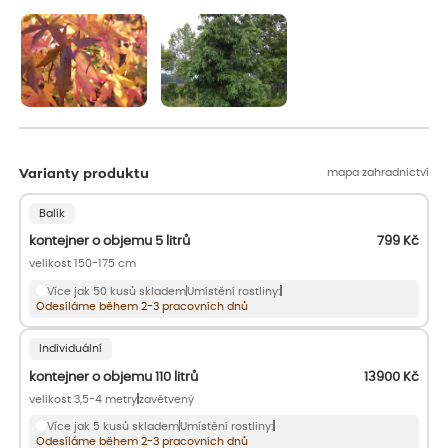
aby se podpořil nový růst.
mapa zahradnictví
Varianty produktu
Balík
kontejner o objemu 5 litrů
799
Kč
velikost 150-175 cm
Více jak 50 kusů skladem
Umístění rostliny:
Odesíláme během 2-3 pracovních dnů
Individuální
kontejner o objemu 110 litrů
13900
Kč
velikost 3,5-4 metry
zavětvený
Více jak 5 kusů skladem
Umístění rostliny:
Odesíláme během 2-3 pracovních dnů