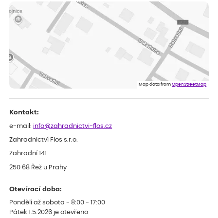
Vše v pořádku, jsem spokojena.
Iveta
ověřený nákup
dnes
Rostlina mi přišla v dobrém stavu, jsem spokojená.
Zuzana
ověřený nákup
dnes
Spokojenost s dodáním kvalitních rostlin
Map data from
OpenStreetMap
Kontakt:
e-mail:
info@zahradnictvi-flos.cz
Zahradnictví Flos s.r.o.
Zahradní 141
250 68 Řež u Prahy
Otevírací doba:
Pondělí až sobota - 8:00 - 17:00
Pátek 1.5.2026 je otevřeno