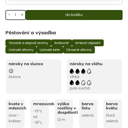
−
+
do košíku
Pěstování a výsadba
Vzrostlé a alejové stromy
Ambroně
Ambroň západní
Listnaté dřeviny
Listnaté keře
Okrasné dřeviny
nároky na slunce
nároky na vláhu
slunce
vlhká
polo suchá
kvete v
mrazuvzdornost
výška
barva
barva
měsících
rostliny v
listu
květu
-15°c
dospělosti
únor -
zelená
žlutá
až
12 m
květen
zelená
-18°c