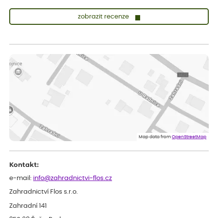
zobrazit recenze
Lenka
ověřený nákup
dnes
Měla jsem pouze 1objednavku a zatím jsem spokojená se
sazenicemi
Miroslava
ověřený nákup
dnes
Rostliny byly v pořádku, dobře zabalené, celková spokojenost.
Dominika
ověřený nákup
dnes
Doporučuji :). Spokojenost, stromky v pěkném stavu. Jediné, co
Map data from
OpenStreetMap
my chybělo, bylo komunikování nedostupného zboží před
odesláním objednávky, objednali bychom obratem náhradu.
Děkujeme
Kontakt:
e-mail:
info@zahradnictvi-flos.cz
Zahradnictví Flos s.r.o.
Zahradní 141