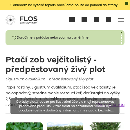
S ohledem na vysoké teploty odesíláme pouze od pondělí do středy
Přihlásit se
Doručíme v pořádku nebo zdarma vyměníme
Ptačí zob vejčitolistý -
předpěstovaný živý plot
Ligustrum ovalifolium - předpěstovaný živý plot
Popis rostliny: Ligustrum ovalifolium, ptačí zob vejčitolistý, je
poloopadavý, středně rychle rostoucí keř, dorůstající do výšky
2,5 – 3 m. Oválné, tuhé, leskle tmavozelené listy jsou na rubu
Obrázky slouží pouze pro ilustrační účely a mají reprezentovat
světlejší. Intenzivně…
Vše o produktu
prodávané produkty. V závislosti na sezónnosti mohou být
opadavé rostliny dodávány v dormantním stavu a bez listů.
Rostliny mohou být také sestřiženy níže, než je uvedená výška,
aby se podpořil nový růst.