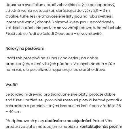
Ligustrum ovalifolium, ptačí zob vejčitolistý, je poloopadavý,
středně rychle rostoucí keř, dorůstající do výšky 2,5 – 3 m.
Oválné, tuhé, leskle tmavozelené listy jsou na rubu světlejší.
Intenzivně vonící, drobné, krémové květy jsou uspořádané v
krátkých latách. Na podzim se vytvářejí jedovaté, černé bobule.
Ptačí zob se řadí do čeledi Oleaceae – olivovníkovité.
Nároky na pěstování:
Ptačí zob prospívá na slunci i v polostínu, na dobře
propustných, mírně vlhkých půdách. V tuhých zimách může
namrzat, ale po seříznutí regeneruje i ze starého dřeva.
Využití:
Je to ideální dřevina pro tvarované živé ploty, protože dobře
snáší řez. Používá se i pro volně rostoucí ploty či keřové pozadí v
zahradách a parcích s jinými kvetoucími keři. Spon v řadě je 35
– 40 cm.
Předpěstované ploty
dodáváme na objednání
. Pokud Vás
produkt zaujal a máte zájem o nabídku,
kontaktujte nás prosím