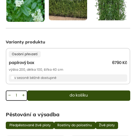
Varianty produktu
Osobní převzetí
papírový box
6790
Kč
výška 200, délka 100, šířka 40 cm
v sezoně běžně dostupné
−
+
do košíku
Pěstování a výsadba
Předpěstované živé ploty
Rostliny do polostínu
Živé ploty