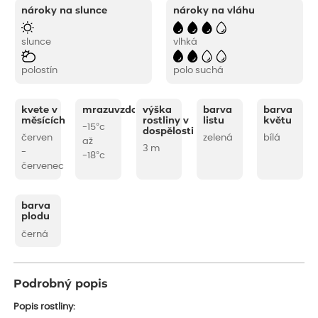
nároky na slunce
nároky na vláhu
slunce
vlhká
polostín
polo suchá
kvete v
mrazuvzdornost
výška
barva
barva
měsících
rostliny v
listu
květu
-15°c
dospělosti
červen
zelená
bílá
až
3 m
-
-18°c
červenec
barva
plodu
černá
Podrobný popis
Popis rostliny: