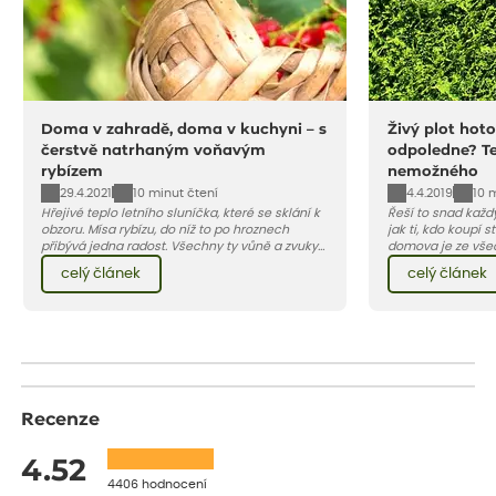
Doma v zahradě, doma v kuchyni – s
Živý plot hot
čerstvě natrhaným voňavým
odpoledne? Te
rybízem
nemožného
29.4.2021
4.4.2019
10 minut čtení
10 
Hřejivé teplo letního sluníčka, které se sklání k
Řeší to snad každ
obzoru. Mísa rybízu, do níž to po hroznech
jak ti, kdo koupí 
přibývá jedna radost. Všechny ty vůně a zvuky
domova je ze všec
červencové zahrady. Sklizeň rybízu do kuchyně
rozhodne svoje s
celý článek
celý článek
vnese neuvěřitelný klid a radost. A taky trochu
plotem, jiní se sp
bezstarostnosti dětství při mlsání babiččina
klasický drátěný n
drobenkového koláče s rybízem.
mají rádi zeleň, ne
má ale čekat, než
Recenze
4.52
4406 hodnocení