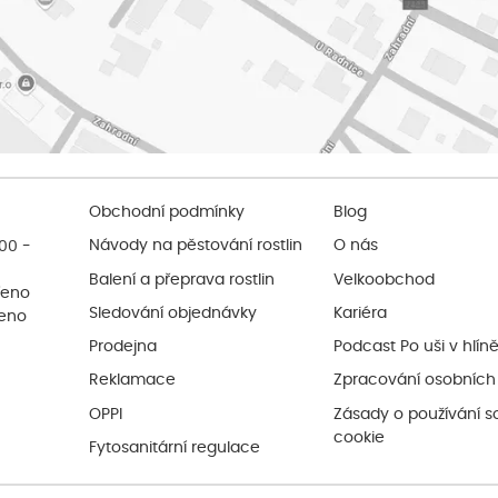
Obchodní podmínky
Blog
:00 -
Návody na pěstování rostlin
O nás
Balení a přeprava rostlin
Velkoobchod
řeno
Sledování objednávky
Kariéra
řeno
Prodejna
Podcast Po uši v hlín
Reklamace
Zpracování osobních
OPPI
Zásady o používání s
cookie
Fytosanitární regulace