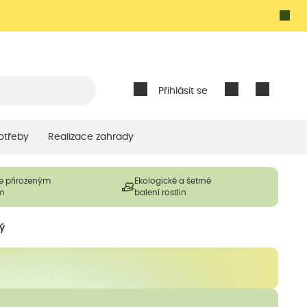
Přihlásit se
otřeby
Realizace zahrady
e přirozeným
Ekologické a šetrné
m
balení rostlin
vý