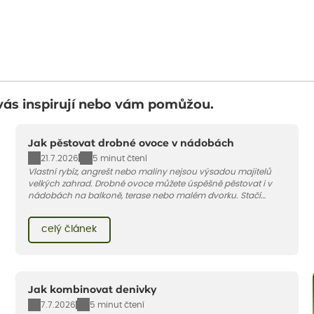
vás inspirují nebo vám pomůžou.
Jak pěstovat drobné ovoce v nádobách
21.7.2026
5 minut čtení
Vlastní rybíz, angrešt nebo maliny nejsou výsadou majitelů
velkých zahrad. Drobné ovoce můžete úspěšně pěstovat i v
nádobách na balkoně, terase nebo malém dvorku. Stačí
vybrat vhodnou odrůdu, dostatečně velký květináč a dodržet
pár základních pravidel. V tomto článku vám poradíme, jak na
celý článek
to.
Jak kombinovat denivky
7.7.2026
5 minut čtení