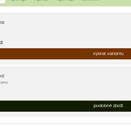
az
Kč
vybrat variantu
avý
scens
podobné zboží