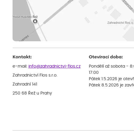
Kontakt:
Otevírací doba:
e-mail:
info@zahradnictvi-flos.cz
Pondělí až sobota - 8
17:00
Zahradnictví Flos s.r.o.
Pátek 1.5.2026 je otev
Zahradní 141
Pátek 8.5.2026 je zav
250 68 Řež u Prahy