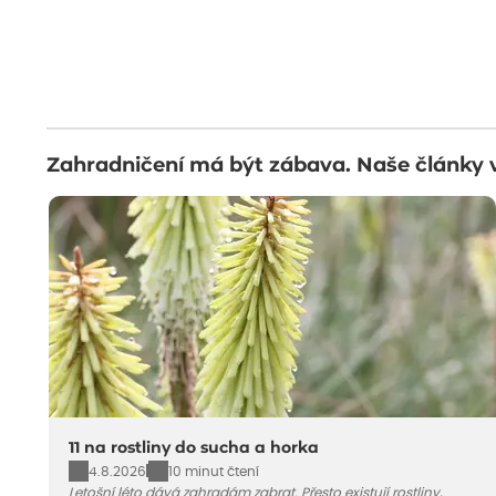
Zahradničení má být zábava. Naše články 
11 na rostliny do sucha a horka
4.8.2026
10 minut čtení
Letošní léto dává zahradám zabrat. Přesto existují rostliny,