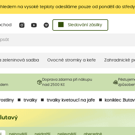
ohledem na vysoké teploty odesíláme pouze od pondělí do středy
bchod
Sledování zásilky
 a zeleninová sadba
Ovocné stromky a keře
Zahradnické p
Doprava zdarma při nákupu
Pěstujem
ladem
nad 2500 Kč
způsobe
ostliny
trvalky
trvalky kvetoucí na jaře
koniklec žluta
žlutavý
í
nejnovější
nejdražší
nejlevnější
abecedně