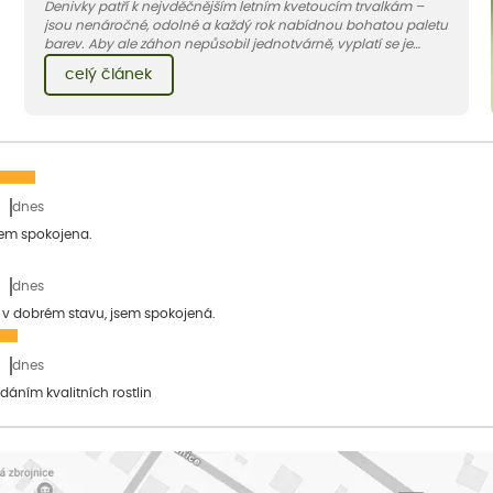
Denivky patří k nejvděčnějším letním kvetoucím trvalkám –
jsou nenáročné, odolné a každý rok nabídnou bohatou paletu
barev. Aby ale záhon nepůsobil jednotvárně, vyplatí se je
doplnit vhodnými sousedy. V dnešním článku vám ukážeme, s
celý článek
jakými trvalkami a travinami denivky nejlépe ladí.
dnes
sem spokojena.
dnes
a v dobrém stavu, jsem spokojená.
dnes
dáním kvalitních rostlin