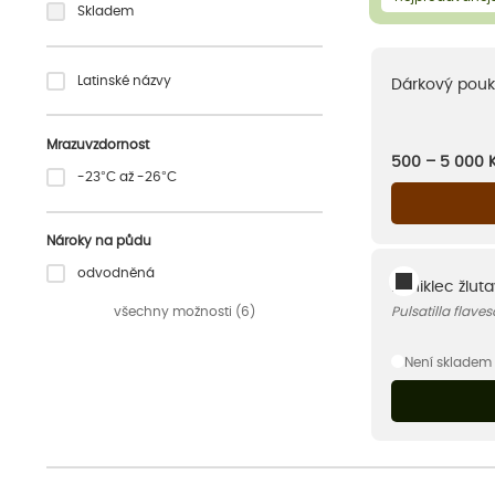
Skladem
Latinské názvy
Dárkový pouk
Mrazuvzdornost
500 – 5 000
-23°C až -26°C
Nároky na půdu
odvodněná
Koniklec žlut
všechny možnosti (6)
Pulsatilla flave
Není skladem