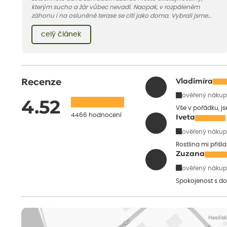
kterým sucho a žár vůbec nevadí. Naopak, v rozpáleném
záhonu i na osluněné terase se cítí jako doma. Vybrali jsme
pro vás 11 tipů na odolné druhy, které zvládnou horké a suché
léto bez pravidelné zálivky. Pojďme se podívat, které to jsou.
celý článek
Recenze
Vladimíra
ověřený nákup
4.52
Vše v pořádku, j
4466 hodnocení
Iveta
ověřený nákup
Rostlina mi přišl
Zuzana
ověřený nákup
Spokojenost s do