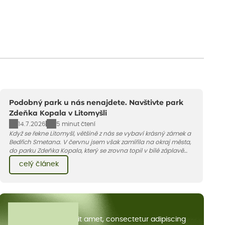
Podobný park u nás nenajdete. Navštivte park
Zdeňka Kopala v Litomyšli
14.7.2026
5 minut čtení
Když se řekne Litomyšl, většině z nás se vybaví krásný zámek a
Bedřich Smetana. V červnu jsem však zamířila na okraj města,
do parku Zdeňka Kopala, který se zrovna topil v bílé záplavě
kvetoucích kopretin. Fotky řeknou víc než slova, přidávám k
celý článek
nim pár řádků o tom, jak tento jedinečný kus krajiny vznikl.
Všechny články
Lorem ipsum dolor sit amet, consectetur adipiscing