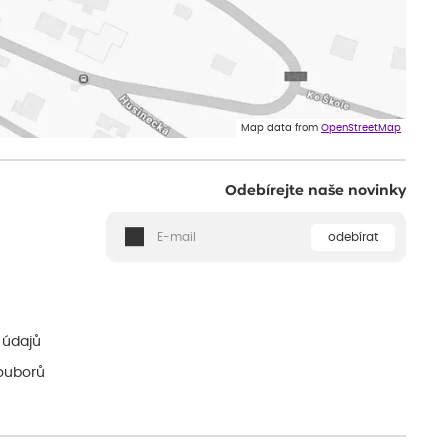
Map data from
OpenStreetMap
Odebírejte naše novinky
odebírat
ě
 údajů
ouborů