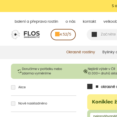
S 
balení a přeprava rostlin
o nás
kontakt
velkoo
4.52/5
Okrasné rostliny
Bylinky
Doručíme v pořádku nebo
Nejširší výběr v ČR
zdarma vyměníme
10.000+ druhů sk
okrasné r
Akce
Koniklec 
Nově naskladněno
nejprodávanějš