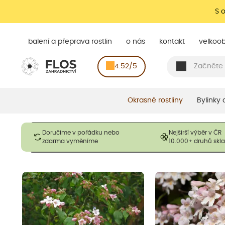
S 
balení a přeprava rostlin
o nás
kontakt
velkoo
4.52/5
Okrasné rostliny
Bylinky
Obrázky slouží pouze pro ilustrační účely a mají reprezentovat
Doručíme v pořádku nebo
Nejširší výběr v ČR
opadavé rostliny dodávány v dormantním stavu a bez listů. R
zdarma vyměníme
10.000+ druhů sk
výška, aby se podpo