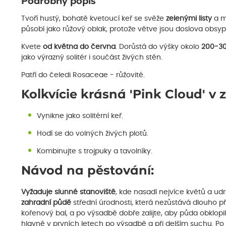
Podrobný popis
Tvoří hustý, bohatě kvetoucí keř se svěže
zelenými listy
a m
působí jako růžový oblak, protože větve jsou doslova obs
Kvete
od května do června
. Dorůstá do výšky okolo
200-3
jako výrazný solitér i součást živých stěn.
Patří do čeledi Rosaceae - růžovité.
Kolkvície krásná 'Pink Cloud' v 
Vynikne jako solitérní keř.
Hodí se do volných živých plotů.
Kombinujte s trojpuky a tavolníky.
Návod na pěstování:
Vyžaduje slunné stanoviště
, kde nasadí nejvíce květů a udr
zahradní půdě
střední úrodnosti, která nezůstává dlouho p
kořenový bal, a po výsadbě dobře zalijte, aby půda obklopi
hlavně v prvních letech po výsadbě a při delším suchu. Po 