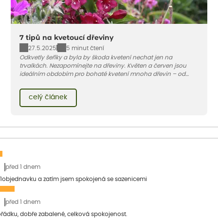
7 tipů na kvetoucí dřeviny
27.5.2025
5 minut čtení
Odkvetly šeříky a byla by škoda kvetení nechat jen na
trvalkách. Nezapomínejte na dřeviny. Květen a červen jsou
ideálním obdobím pro bohaté kvetení mnoha dřevin – od
romantických kalin po exoticky působící dříny japonské.
Vybrali jsme pro vás sedm nenáročných dřevin, které rozzáří
celý článek
vaši zahradu právě teď. Kvetou dlouho a jsou snadné na
pěstování.
před 1 dnem
1objednavku a zatím jsem spokojená se sazenicemi
před 1 dnem
pořádku, dobře zabalené, celková spokojenost.