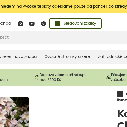
ohledem na vysoké teploty odesíláme pouze od pondělí do středy
bchod
Sledování zásilky
 a zeleninová sadba
Ovocné stromky a keře
Zahradnické p
 prodávané produkty. V závislosti na sezónnosti mohou být
Doprava zdarma při nákupu
Pěstujem
ostliny mohou být také sestřiženy níže, než je uvedená
ladem
nad 2500 Kč
způsobe
řil nový růst.
listn
K
C