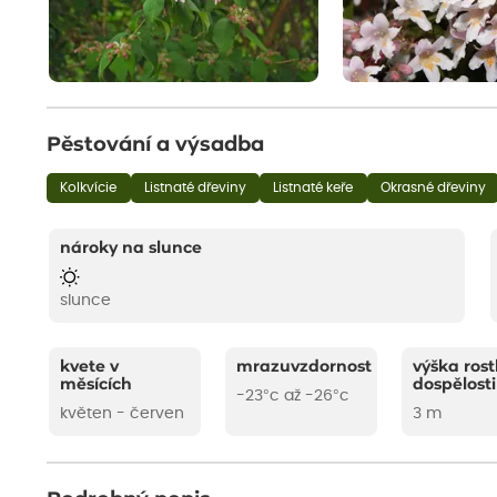
Pěstování a výsadba
Kolkvície
Listnaté dřeviny
Listnaté keře
Okrasné dřeviny
nároky na slunce
slunce
kvete v
mrazuvzdornost
výška rost
měsících
dospělosti
-23°c až -26°c
květen - červen
3 m