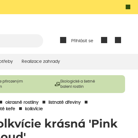
Přihlásit se
otřeby
Realizace zahrady
e přirozeným
Ekologické a šetrné
m
balení rostlin
okrasné rostliny
listnaté dřeviny
até keře
kolkvície
olkvície krásná 'Pink
loud'