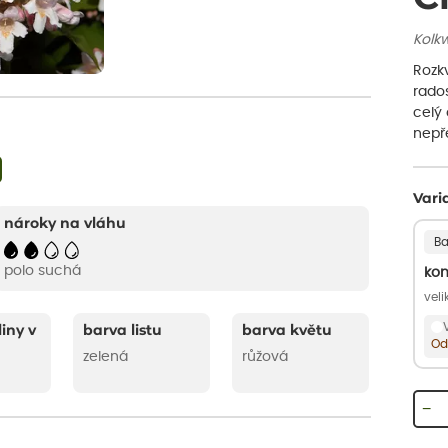
Kolkw
Rozk
rado
celý 
nepř
Vari
nároky na vláhu
Ba
polo suchá
kon
vel
liny v
barva listu
barva květu
Od
zelená
růžová
−