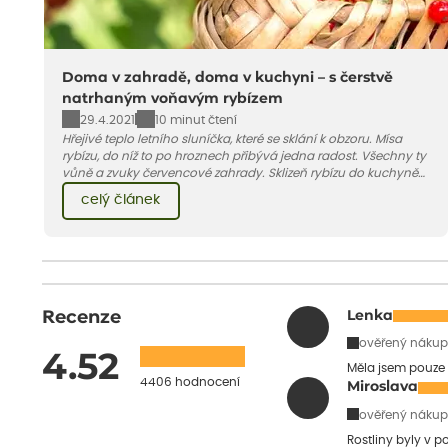
Doma v zahradě, doma v kuchyni – s čerstvě
natrhaným voňavým rybízem
29.4.2021
10 minut čtení
Hřejivé teplo letního sluníčka, které se sklání k obzoru. Mísa
rybízu, do níž to po hroznech přibývá jedna radost. Všechny ty
vůně a zvuky červencové zahrady. Sklizeň rybízu do kuchyně
vnese neuvěřitelný klid a radost. A taky trochu bezstarostnosti
celý článek
dětství při mlsání babiččina drobenkového koláče s rybízem.
Recenze
Lenka
ověřený nákup
4.52
Měla jsem pouze 
4406 hodnocení
Miroslava
ověřený nákup
Rostliny byly v 