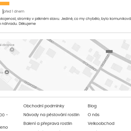
před 1 dnem
pokojenost, stromky v pěkném stavu. Jediné, co my chybělo, bylo komuniko
 náhradu. Děkujeme
Obchodní podmínky
Blog
:00 -
Návody na pěstování rostlin
O nás
Balení a přeprava rostlin
Velkoobchod
řeno