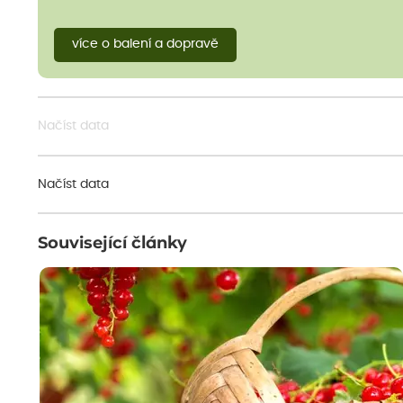
více o balení a dopravě
Načíst data
Načíst data
Související články