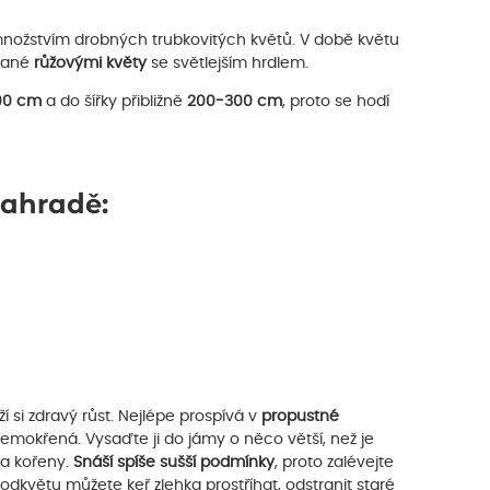
nožstvím drobných trubkovitých květů. V době květu
ypané
růžovými květy
se světlejším hrdlem.
00 cm
a do šířky přibližně
200-300 cm
, proto se hodí
zahradě:
ží si zdravý růst. Nejlépe prospívá v
propustné
řemokřená. Vysaďte ji do jámy o něco větší, než je
la kořeny.
Snáší spíše sušší podmínky
, proto zalévejte
odkvětu můžete keř zlehka prostříhat, odstranit staré