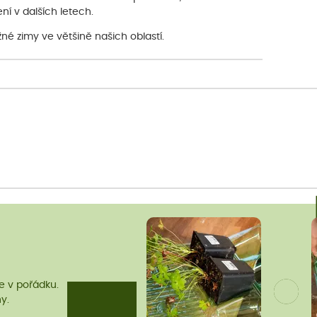
ní v dalších letech.
né zimy ve většině našich oblastí.
me v pořádku.
y.