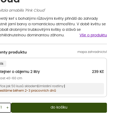
itzia amabilis 'Pink Cloud'
vetlý keř s bohatými růžovými květy přináší do zahrady
stné jarní barvy a romantickou atmosféru. V době květu se
obalí drobnými trubkovitými kvítky a stává se
ehlédnutelnou dominantou záhonu.
Vše o produktu
mapa zahradnictví
anty produktu
lík
tejner o objemu 2 litry
239
Kč
ikost 40-60 cm
Více jak 50 kusů skladem
Umístění rostliny:
esíláme během 2-3 pracovních dnů
+
do košíku