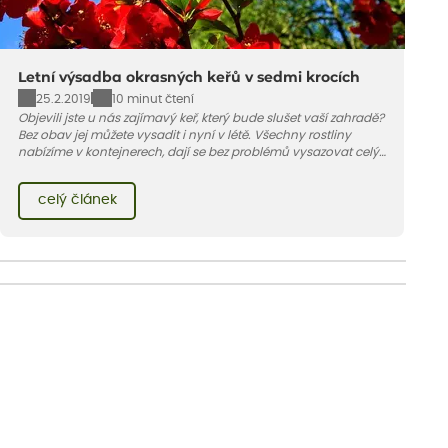
Letní výsadba okrasných keřů v sedmi krocích
25.2.2019
10 minut čtení
Objevili jste u nás zajímavý keř, který bude slušet vaší zahradě?
Bez obav jej můžete vysadit i nyní v létě. Všechny rostliny
nabízíme v kontejnerech, dají se bez problémů vysazovat celý
rok – nyní pouze potřebují mnohem více vody než na jaře
nebo na podzim.
celý článek